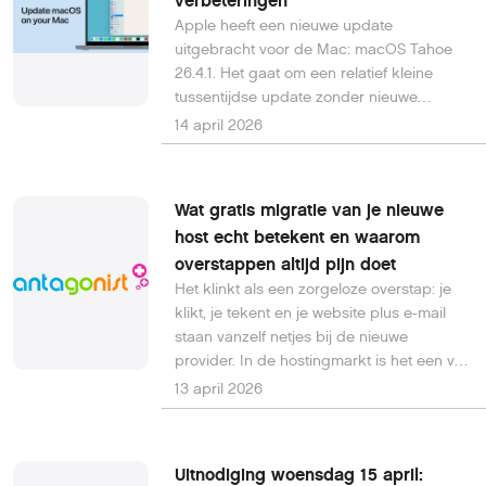
verbeteringen
Apple heeft een nieuwe update
uitgebracht voor de Mac: macOS Tahoe
26.4.1. Het gaat om een relatief kleine
tussentijdse update zonder nieuwe
functies, maar met wel een aantal
14 april 2026
belangrijke verbeteringen op het gebied
van stabiliteit en betrouwbaarheid.
Wat gratis migratie van je nieuwe
host echt betekent en waarom
overstappen altijd pijn doet
Het klinkt als een zorgeloze overstap: je
klikt, je tekent en je website plus e-mail
staan vanzelf netjes bij de nieuwe
provider. In de hostingmarkt is het een van
de meest gebruikte lokkers. Alleen,
13 april 2026
migratie is zelden een nette verhuizing
met een sleuteloverdracht. Het is eerder
een periode waarin twee werelden naast
Uitnodiging woensdag 15 april:
elkaar bestaan en waarin kleine details