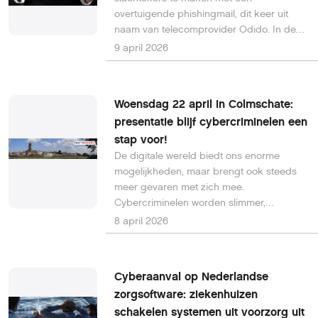
overtuigende phishingmail, dit keer uit
naam van telecomprovider Odido. In de
mail wordt gebruikers wijsgemaakt dat er
9 april 2026
een vernieuwde versie van de Odido-app
klaarstaat, maar in werkelijkheid gaat het
om een poging om malware te
Woensdag 22 april in Colmschate:
verspreiden of gegevens te stelen.
presentatie blijf cybercriminelen een
stap voor!
De digitale wereld biedt ons enorme
mogelijkheden, maar brengt ook steeds
meer gevaren met zich mee.
Cybercriminelen worden slimmer,
technieken geavanceerder en
8 april 2026
bedreigingen complexer. Hoe zorg je er
dan voor dat je veilig blijft? Op woensdag
22 april om 10:00 uur ben je van harte
Cyberaanval op Nederlandse
welkom bij onze inspirerende en
zorgsoftware: ziekenhuizen
praktische bijeenkomst over digitale
schakelen systemen uit voorzorg uit
veiligheid.