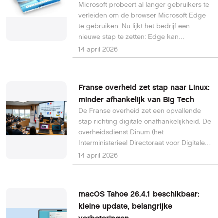
Microsoft probeert al langer gebruikers te
verleiden om de browser Microsoft Edge
te gebruiken. Nu lijkt het bedrijf een
nieuwe stap te zetten: Edge kan
automatisch opstarten zodra je je
14 april 2026
Windows 11-pc aanzet.
Franse overheid zet stap naar Linux:
minder afhankelijk van Big Tech
De Franse overheid zet een opvallende
stap richting digitale onafhankelijkheid. De
overheidsdienst Dinum (het
Interministerieel Directoraat voor Digitale
Zaken) is van plan om afscheid te nemen
14 april 2026
van Microsoft Windows en over te stappen
op Linux. Deze beslissing past in een
bredere strategie van de Franse regering
macOS Tahoe 26.4.1 beschikbaar:
om minder afhankelijk te worden van
kleine update, belangrijke
technologie uit de Verenigde Staten en
andere niet-Europese landen.