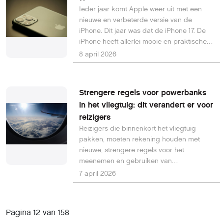
Ieder jaar komt Apple weer uit met een
nieuwe en verbeterde versie van de
iPhone. Dit jaar was dat de iPhone 17. De
iPhone heeft allerlei mooie en praktische
verbeteringen die het dagelijks gebruik
8 april 2026
nog aangenamer maken. In dit artikel
zetten we de opvallendste nieuwe features
op een rij, zodat je precies weet wat deze
Strengere regels voor powerbanks
telefoon zo bijzonder maakt.
in het vliegtuig: dit verandert er voor
reizigers
Reizigers die binnenkort het vliegtuig
pakken, moeten rekening houden met
nieuwe, strengere regels voor het
meenemen en gebruiken van
powerbanks. De internationale
7 april 2026
luchtvaartorganisatie International Civil
Aviation Organization (ICAO) heeft
aangekondigd dat het aantal toegestane
Pagina 12 van 158
powerbanks wordt beperkt en dat