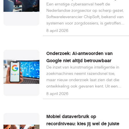
Een ernstige cyberaanval heeft de
Nederlandse zorgsector op scherp gezet.
Softwareleverancier ChipSoft, bekend van
systemen voor zorgdossiers, is getroffen
door ransomware. Als voorzorgsmaatregel
8 april 2026
hebben meerdere ziekenhuizen hun
systemen (gedeeltelijk) offline gehaald.
Onderzoek: AI-antwoorden van
Google niet altijd betrouwbaar
De inzet van kunstmatige intelligentie in
zoekmachines neemt razendsnel toe,
maar nieuw onderzoek laat zien dat die
ontwikkeling ook gevaren kent. Uit een
analyse van AI-bedrijf Oumi blijkt dat
8 april 2026
ongeveer 10 procent van de automatische
AI-overzichten van Google onjuiste
informatie bevat. Dat lijkt misschien een
Mobiel dataverbruik op
relatief klein percentage, maar gezien de
recordniveau: kies jij wel de juiste
enorme schaal waarop zoekmachines