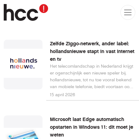
Zelfde Ziggo-netwerk, ander label:
hollandsnieuwe stapt in vast internet
en tv
Het telecomlandschap in Nederland krijgt
er ogenschijnlijk een nieuwe speler bij.
hollandsnieuwe, tot nu toe vooral bekend
van mobiele telefonie, biedt voortaan ook
vast internet en televisie aan. Opvallend
15 april 2026
daarbij is dat deze diensten worden
geleverd via het bestaande netwerk van
Ziggo. Technisch verandert er dus weinig,
Microsoft laat Edge automatisch
maar strategisch is dit een interessante
opstarten in Windows 11: dit moet je
zet.
weten