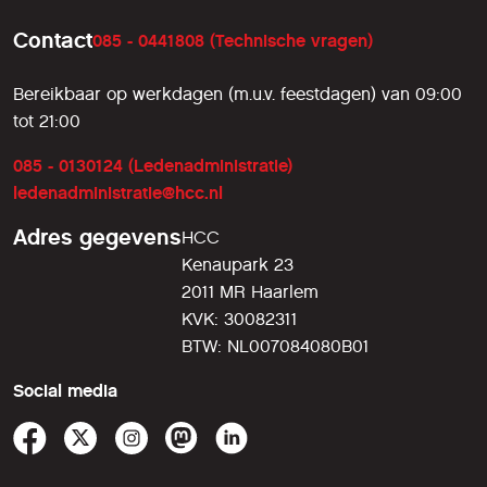
Contact
085 - 0441808 (Technische vragen)
Bereikbaar op werkdagen (m.u.v. feestdagen) van 09:00
tot 21:00
085 - 0130124 (Ledenadministratie)
ledenadministratie@hcc.nl
Adres gegevens
HCC
Kenaupark 23
2011 MR Haarlem
KVK: 30082311
BTW: NL007084080B01
Social media