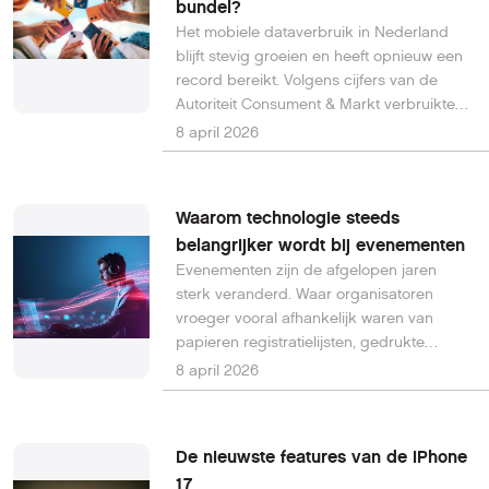
bundel?
worden gebruikt, gaat het om een
aanzienlijk aantal fouten.
Het mobiele dataverbruik in Nederland
blijft stevig groeien en heeft opnieuw een
record bereikt. Volgens cijfers van de
Autoriteit Consument & Markt verbruikten
Nederlanders in het vierde kwartaal van
8 april 2026
2025 gezamenlijk maar liefst 829 miljoen
gigabyte aan mobiele data. Dat klinkt
indrukwekkend, en dat is het ook, maar
Waarom technologie steeds
opvallend genoeg betekent dit niet
belangrijker wordt bij evenementen
automatisch dat iedereen ook het juiste
Evenementen zijn de afgelopen jaren
mobiele abonnement heeft.
sterk veranderd. Waar organisatoren
vroeger vooral afhankelijk waren van
papieren registratielijsten, gedrukte
programmas en handmatige processen,
8 april 2026
speelt technologie tegenwoordig een
grote rol bij de organisatie van
evenementen.
De nieuwste features van de iPhone
17