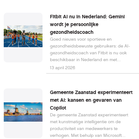
soms verzonden via gehackte e-
mailaccounts, waaronder ook HCCnet-
Fitbit AI nu in Nederland: Gemini
adressen.
wordt je persoonlijke
gezondheidscoach
Goed nieuws voor sportieve en
gezondheidsbewuste gebruikers: de AI-
gezondheidscoach van Fitbit is nu ook
beschikbaar in Nederland en met
ondersteuning voor de Nederlandse taal.
13 april 2026
Gemeente Zaanstad experimenteert
met AI: kansen en gevaren van
Copilot
De gemeente Zaanstad experimenteert
met kunstmatige intelligentie om de
productiviteit van medewerkers te
verhogen. Met behulp van Microsoft