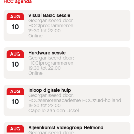
HCC agenda
Visual Basic sessie
AUG
Georganiseerd door:
10
HCC!programmeren
19:30 tot 22:00
Online
Hardware sessie
AUG
Georganiseerd door:
10
HCC!programmeren
19:30 tot 22:00
Online
Inloop digitale hulp
AUG
Georganiseerd door:
10
HCC!seniorenacademie HCC!zuid-holland
19:30 tot 22:00
Capelle aan den IJssel
Bijeenkomst videogroep Helmond
AUG
Georganiseerd door: