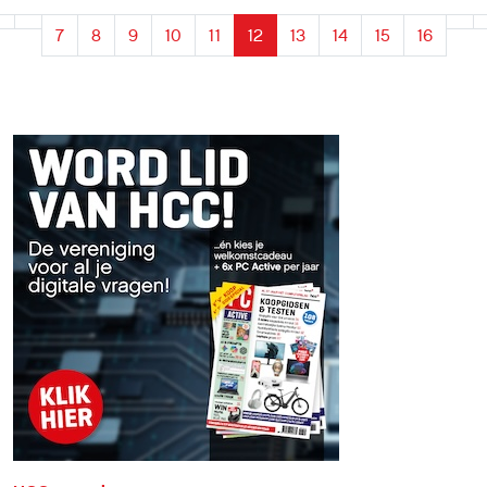
opladen tijdens de vlucht niet langer is
7
8
9
10
11
12
13
14
15
16
toegestaan. De nieuwe regels zijn bedoeld
om de veiligheid aan boord verder te
vergroten, met name vanwege de
mogelijke gevaren van lithiumbatterijen.