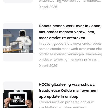
ondersteuning voor een aantal oudere
Kindle-modellen stopt per 20 mei 2026.
9 april 2026
Dat betekent niet dat je apparaat meteen
onbruikbaar wordt, maar wel dat
belangrijke functies verdwijnen.
Robots nemen werk over in Japan,
niet omdat mensen verdwijnen,
maar omdat ze ontbreken
In Japan gebeurt iets opvallends: robots
nemen steeds meer werk over, maar niet
omdat ze mensen vervangen, simpelweg
omdat er te weinig mensen zijn. Waar
automatisering in veel landen wordt
9 april 2026
gezien als een bedreiging voor banen, is
het in Japan juist een noodzakelijke
oplossing voor een groeiend tekort aan
HCC!digitaalveilig waarschuwt:
arbeidskrachten.
frauduleuze Odido-mail over een
app-update in omloop
Cybercriminelen proberen opnieuw
slachtoffers te maken met een