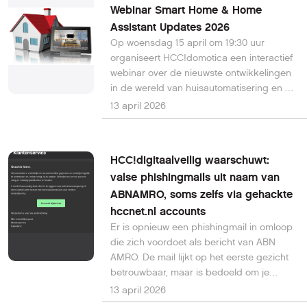
Webinar Smart Home & Home
grote impact kunnen hebben.
Assistant Updates 2026
Op woensdag 15 april om 19:30 uur
organiseert HCC!domotica een interactief
webinar over de nieuwste ontwikkelingen
in de wereld van huisautomatisering en de
meest recente updates van Home
13 april 2026
Assistant. We nodigen je van harte uit om
deel te nemen via deze linkTijdens deze
sessie bespreken we hoe de nieuwste
HCC!digitaalveilig waarschuwt:
technologie jouw huis slimmer, sneller en
valse phishingmails uit naam van
privacyvriendelijker maken.
ABNAMRO, soms zelfs via gehackte
hccnet.nl accounts
Er is opnieuw een phishingmail in omloop
die zich voordoet als bericht van ABN
AMRO. De mail lijkt op het eerste gezicht
betrouwbaar, maar is bedoeld om je
persoonlijke gegevens te stelen. Extra
13 april 2026
zorgwekkend: deze berichten worden