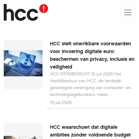
HCC stelt onwrikbare voorwaarden
voor invoering digitale euro:
beschermen van privacy, inclusie en
veiligheid
HCC-PERSBERICHT 15 juli 2026 Het
Hoofdbestuur van HCC, de landelijk
gevestigde vereniging van computer- en
technologiegebruikers, roept
beleidsmakers op tot uiterste
16 juli 2026
voorzichtigheid en strenge voorwaarden in
het verdere proces rond de invoering van
de digitale euro. Zij zond daartoe een
HCC waarschuwt dat digitale
open brief aan de fracties van de Tweede
ambities zonder voldoende budget
Kamer.