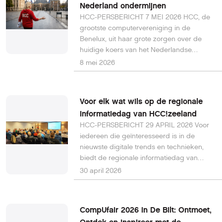
Nederland ondermijnen
HCC-PERSBERICHT 7 MEI 2026 HCC, de
grootste computervereniging in de
Benelux, uit haar grote zorgen over de
huidige koers van het Nederlandse
kabinet op het gebied van digitalisering.
8 mei 2026
Tijdens recente debatten in de Tweede
Kamer bleek dat het beleid voor de
digitale toekomst van Nederland wordt
Voor elk wat wils op de regionale
aangekondigd met ambitieuze plannen,
informatiedag van HCC!zeeland
maar zonder dat hier voldoende financiële
HCC-PERSBERICHT 29 APRIL 2026 Voor
onderbouwing tegenover staat. Digitale
iedereen die geïnteresseerd is in de
ontwikkeling is inmiddels geen bijzaak
nieuwste digitale trends en technieken,
meer, maar vormt de kern van onze
biedt de regionale informatiedag van
economie, overheid en samenleving.
HCC!zeeland op zaterdag 9 mei 2026 een
Desalniettemin constateert HCC dat
30 april 2026
uitstekend gelegenheid om zich te
belangrijke onderdelen van het digitale
verdiepen in de wereld van technologie en
beleid onvoldoende zijn uitgewerkt en dat
innovatie. Deze dag vindt plaats in
sommige essentiële initiatieven zelfs
CompUfair 2026 in De Bilt: Ontmoet,
Gebouw De Vroone, gelegen aan de C.D.
zonder duidelijk budget worden