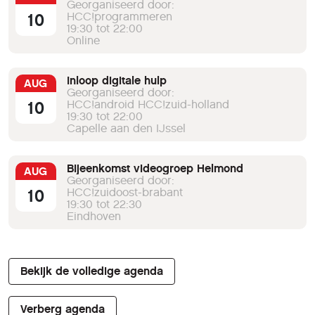
Georganiseerd door:
10
HCC!programmeren
19:30 tot 22:00
Online
Inloop digitale hulp
AUG
Georganiseerd door:
10
HCC!android HCC!zuid-holland
19:30 tot 22:00
Capelle aan den IJssel
Bijeenkomst videogroep Helmond
AUG
Georganiseerd door:
10
HCC!zuidoost-brabant
19:30 tot 22:30
Eindhoven
Bekijk de volledige agenda
Verberg agenda