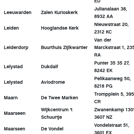
ED
Julianalaan 38,
Leeuwarden
Zalen Kurioskerk
8932 AA
Nieuwstraat 20,
Leiden
Hooglandse Kerk
2312 KC
Van der
Leiderdorp
Buurthuis Zijlkwartier
Marckstraat 1, 23
RA
Punter 35 35 27,
Lelystad
Dukdalf
8242 EK
Pelikaanweg 50,
Lelystad
Aviodrome
8218 PG
Trompplein 5, 395
Maarn
De Twee Marken
CR
Wijkcentrum 't
Zwanenkamp 1301
Maarseen
Schuurtje
3607 NZ
Vondelstraat 51,
Maarssen
De Vondel
3601 EX