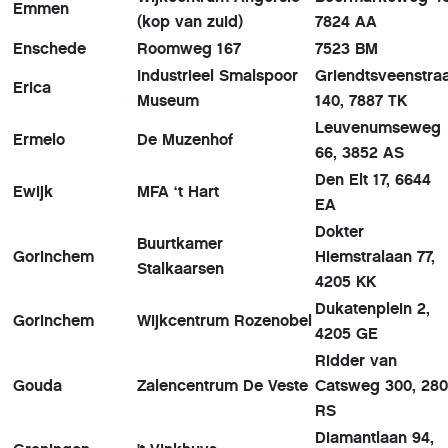
Emmen
(kop van zuid)
7824 AA
Enschede
Roomweg 167
7523 BM
Industrieel Smalspoor
Griendtsveenstra
Erica
Museum
140, 7887 TK
Leuvenumseweg
Ermelo
De Muzenhof
66, 3852 AS
Den Elt 17, 6644
Ewijk
MFA ‘t Hart
EA
Dokter
Buurtkamer
Gorinchem
Hiemstralaan 77,
Stalkaarsen
4205 KK
Dukatenplein 2,
Gorinchem
Wijkcentrum Rozenobel
4205 GE
Ridder van
Gouda
Zalencentrum De Veste
Catsweg 300, 28
RS
Diamantlaan 94,