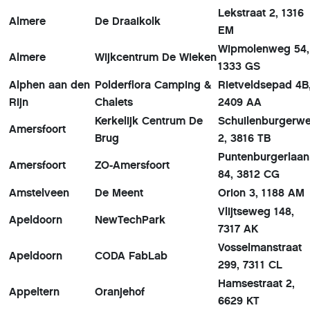
Lekstraat 2, 1316
Almere
De Draaikolk
EM
Wipmolenweg 54,
Almere
Wijkcentrum De Wieken
1333 GS
Alphen aan den
Polderflora Camping &
Rietveldsepad 4B
Rijn
Chalets
2409 AA
Kerkelijk Centrum De
Schuilenburgerw
Amersfoort
Brug
2, 3816 TB
Puntenburgerlaan
Amersfoort
ZO-Amersfoort
84, 3812 CG
Amstelveen
De Meent
Orion 3, 1188 AM
Vlijtseweg 148,
Apeldoorn
NewTechPark
7317 AK
Vosselmanstraat
Apeldoorn
CODA FabLab
299, 7311 CL
Hamsestraat 2,
Appeltern
Oranjehof
6629 KT