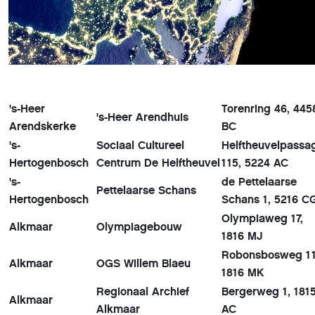
's-Heer
Torenring 46, 445
's-Heer Arendhuis
Arendskerke
BC
's-
Sociaal Cultureel
Helftheuvelpassa
Hertogenbosch
Centrum De Helftheuvel
115, 5224 AC
's-
de Pettelaarse
Pettelaarse Schans
Hertogenbosch
Schans 1, 5216 
Olympiaweg 17,
Alkmaar
Olympiagebouw
1816 MJ
Robonsbosweg 11
Alkmaar
OGS Willem Blaeu
1816 MK
Regionaal Archief
Bergerweg 1, 181
Alkmaar
Alkmaar
AC