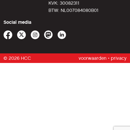
KVK: 30082311
BTW: NL007084080B01
Social media
© 2026 HCC
voorwaarden
•
privacy