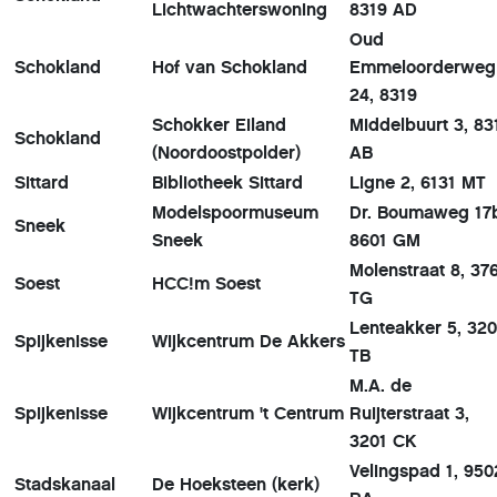
Lichtwachterswoning
8319 AD
Oud
Schokland
Hof van Schokland
Emmeloorderweg
24, 8319
Schokker Eiland
Middelbuurt 3, 83
Schokland
(Noordoostpolder)
AB
Sittard
Bibliotheek Sittard
Ligne 2, 6131 MT
Modelspoormuseum
Dr. Boumaweg 17
Sneek
Sneek
8601 GM
Molenstraat 8, 37
Soest
HCC!m Soest
TG
Lenteakker 5, 32
Spijkenisse
Wijkcentrum De Akkers
TB
M.A. de
Spijkenisse
Wijkcentrum 't Centrum
Ruijterstraat 3,
3201 CK
Velingspad 1, 950
Stadskanaal
De Hoeksteen (kerk)