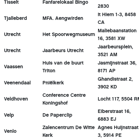
Tisselt
Fanfarelokaal Bingo
2830
it Hiem 1-3, 8458
Tjalleberd
MFA. Aengwirden
CA
Maliebaanstation
Utrecht
Het Spoorwegmuseum
16, 3581 XW
Jaarbeursplein,
Utrecht
Jaarbeurs Utrecht
3521 AM
Huis van de buurt
Jasmijnstraat 36,
Vaassen
Triton
8171 AP
Ghandistraat 2,
Veenendaal
Pniëlkerk
3902 KD
Conference Centre
Veldhoven
Locht 117, 5504 
Koningshof
Eiberstraat 16,
Velp
De Paperclip
6883 EJ
Zalencentrum De Witte
Agnes Huijnstraat
Venlo
Kerk
3, 5914 PE