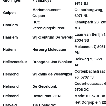
Groningen
't Vinkhuys
9743 BJ
Mariamonument
Gulperbergweg,
Gulpen
Gulpen
6271 NL
HCC
Kenaupark 23, 20
Haarlem
Verenigingsbureau
MR
Laan van Berlijn 1
Haarlem
Wijkcentrum De Wereld
2034 SB
Molecaten 7, 8051
Hattem
Herberg Molecaten
PN
Dokweg 5, 3221
Hellevoetsluis
Droogdok Jan Blanken
AE
Cortenbachstraat
Helmond
Wijkhuis de Westwijzer
70, 5707 TJ
Cederhoutstraat 4
Helmond
De Geseldonk
5706 XC
Helmond
Restaurant ZIEN
Markt 10, 5701 R
Het Dorpsplein 22
Herveld
’De Hoendrik’’