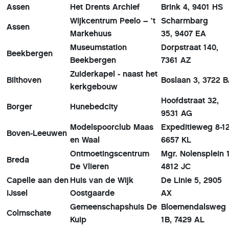
Assen
Het Drents Archief
Brink 4, 9401 HS
Wijkcentrum Peelo – ’t
Scharmbarg
Assen
Markehuus
35, 9407 EA
Museumstation
Dorpstraat 140,
Beekbergen
Beekbergen
7361 AZ
Zuiderkapel - naast het
Bilthoven
Boslaan 3, 3722 
kerkgebouw
Hoofdstraat 32,
Borger
Hunebedcity
9531 AG
Modelspoorclub Maas
Expeditieweg 8-12
Boven-Leeuwen
en Waal
6657 KL
Ontmoetingscentrum
Mgr. Nolensplein 1
Breda
De Vlieren
4812 JC
Capelle aan den
Huis van de Wijk
De Linie 5, 2905
IJssel
Oostgaarde
AX
Gemeenschapshuis De
Bloemendalsweg
Colmschate
Kuip
1B, 7429 AL