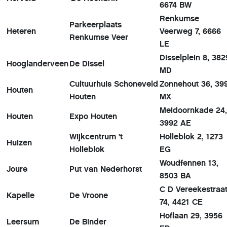
6674 BW
Renkumse
Parkeerplaats
Heteren
Veerweg 7, 6666
Renkumse Veer
LE
Disselplein 8, 382
Hooglanderveen
De Dissel
MD
Cultuurhuis Schoneveld
Zonnehout 36, 39
Houten
Houten
MX
Meidoornkade 24,
Houten
Expo Houten
3992 AE
Wijkcentrum 't
Holleblok 2, 1273
Huizen
Holleblok
EG
Woudfennen 13,
Joure
Put van Nederhorst
8503 BA
C D Vereekestraa
Kapelle
De Vroone
74, 4421 CE
Hoflaan 29, 3956
Leersum
De Binder