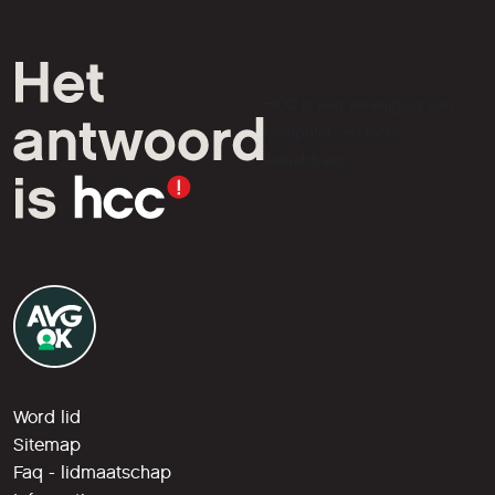
HCC is een vereniging van
computer- en tech-
liefhebbers.
Word lid
Sitemap
Faq - lidmaatschap