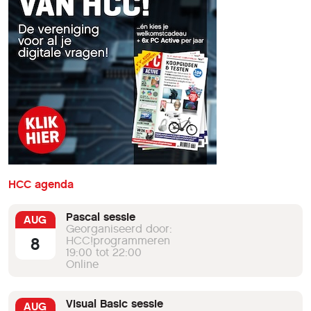
HCC agenda
Pascal sessie
AUG
Georganiseerd door:
8
HCC!programmeren
19:00 tot 22:00
Online
Visual Basic sessie
AUG