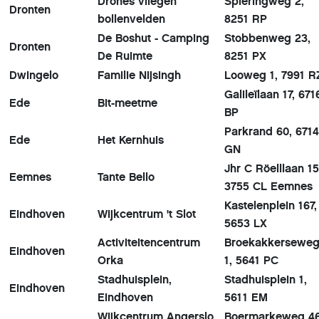
Drones vliegen
Spieringweg 2,
Dronten
bollenvelden
8251 RP
De Boshut - Camping
Stobbenweg 23,
Dronten
De Ruimte
8251 PX
Dwingelo
Familie Nijsingh
Looweg 1, 7991 
Galileïlaan 17, 671
Ede
Bit-meetme
BP
Parkrand 60, 6714
Ede
Het Kernhuis
GN
Jhr C Röelllaan 15
Eemnes
Tante Bello
3755 CL Eemnes
Kastelenplein 167,
Eindhoven
Wijkcentrum 't Slot
5653 LX
Activiteitencentrum
Broekakkersewe
Eindhoven
Orka
1, 5641 PC
Stadhuisplein,
Stadhuisplein 1,
Eindhoven
Eindhoven
5611 EM
Wijkcentrum Angerslo
Boermarkeweg 46