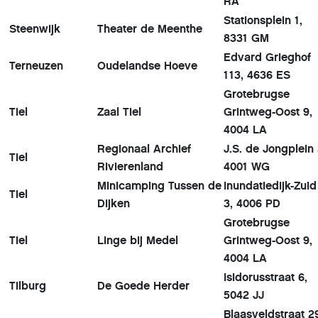
RA
Stationsplein 1,
Steenwijk
Theater de Meenthe
8331 GM
Edvard Grieghof
Terneuzen
Oudelandse Hoeve
113, 4636 ES
Grotebrugse
Tiel
Zaal Tiel
Grintweg-Oost 9,
4004 LA
Regionaal Archief
J.S. de Jongplein 
Tiel
Rivierenland
4001 WG
Minicamping Tussen de
Inundatiedijk-Zuid
Tiel
Dijken
3, 4006 PD
Grotebrugse
Tiel
Linge bij Medel
Grintweg-Oost 9,
4004 LA
Isidorusstraat 6,
Tilburg
De Goede Herder
5042 JJ
Blaasveldstraat 2