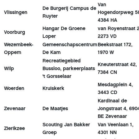
Van
De Burgerij Campus de
Vlissingen
Hogendorpweg 5
Ruyter
4384 HA
Hangar De Groene
van Royenstraat 2
Voorburg
Loper
2273 VD
Wezembeek-
Gemeenschapscentrum
Beekstraat 172,
Oppem
De Kam
1970 W
Recreatiegebied
Kneuterstraat 42,
Wilp
Bussloo, parkeerplaats
7384 CN
't Gorsselaar
Mesdagplein 4,
Woerden
Kruiskerk
3443 CD
Kardinaal de
Zevenaar
De Maatjes
Jongstraat 4, 690
BE Zevenaar
Scouting Jan Bakker
Van Veenlaan 1,
Zierikzee
Groep
4301 NN