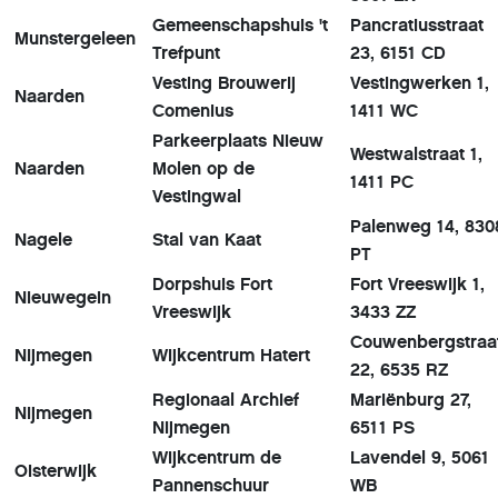
Gemeenschapshuis 't
Pancratiusstraat
Munstergeleen
Trefpunt
23, 6151 CD
Vesting Brouwerij
Vestingwerken 1,
Naarden
Comenius
1411 WC
Parkeerplaats Nieuw
Westwalstraat 1,
Naarden
Molen op de
1411 PC
Vestingwal
Palenweg 14, 830
Nagele
Stal van Kaat
PT
Dorpshuis Fort
Fort Vreeswijk 1,
Nieuwegein
Vreeswijk
3433 ZZ
Couwenbergstraa
Nijmegen
Wijkcentrum Hatert
22, 6535 RZ
Regionaal Archief
Mariënburg 27,
Nijmegen
Nijmegen
6511 PS
Wijkcentrum de
Lavendel 9, 5061
Oisterwijk
Pannenschuur
WB