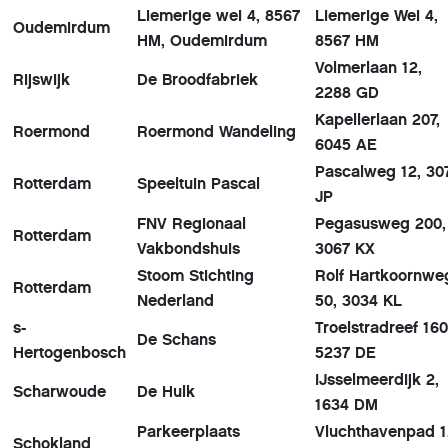
Liemerige wei 4, 8567
Liemerige Wei 4,
Oudemirdum
HM, Oudemirdum
8567 HM
Volmerlaan 12,
Rijswijk
De Broodfabriek
2288 GD
Kapellerlaan 207,
Roermond
Roermond Wandeling
6045 AE
Pascalweg 12, 30
Rotterdam
Speeltuin Pascal
JP
FNV Regionaal
Pegasusweg 200,
Rotterdam
Vakbondshuis
3067 KX
Stoom Stichting
Rolf Hartkoornwe
Rotterdam
Nederland
50, 3034 KL
s-
Troelstradreef 160
De Schans
Hertogenbosch
5237 DE
IJsselmeerdijk 2,
Scharwoude
De Hulk
1634 DM
Parkeerplaats
Vluchthavenpad 1
Schokland