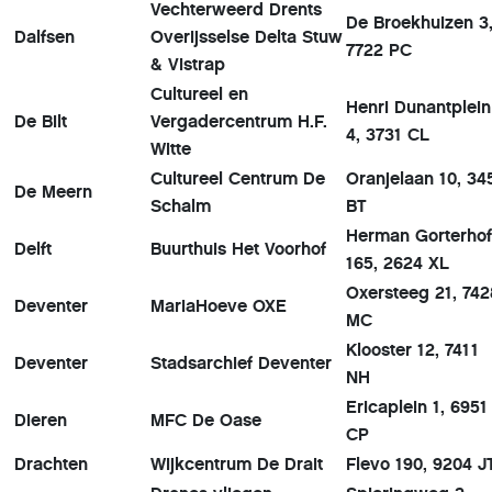
Vechterweerd Drents
De Broekhuizen 3
Dalfsen
Overijsselse Delta Stuw
7722 PC
& Vistrap
Cultureel en
Henri Dunantplein
De Bilt
Vergadercentrum H.F.
4, 3731 CL
Witte
Cultureel Centrum De
Oranjelaan 10, 34
De Meern
Schalm
BT
Herman Gorterhof
Delft
Buurthuis Het Voorhof
165, 2624 XL
Oxersteeg 21, 742
Deventer
MariaHoeve OXE
MC
Klooster 12, 7411
Deventer
Stadsarchief Deventer
NH
Ericaplein 1, 6951
Dieren
MFC De Oase
CP
Drachten
Wijkcentrum De Drait
Flevo 190, 9204 