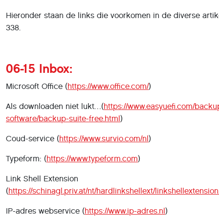
Hieronder staan de links die voorkomen in de diverse artik
338.
06-15 Inbox:
Microsoft Office (
https://www.office.com/
)
Als downloaden niet lukt…(
https://www.easyuefi.com/backu
software/backup-suite-free.html
)
Coud-service (
https://www.survio.com/nl
)
Typeform: (
https://www.typeform.com
)
Link Shell Extension
(
https://schinagl.priv.at/nt/hardlinkshellext/linkshellextension
IP-adres webservice (
https://www.ip-adres.nl
)