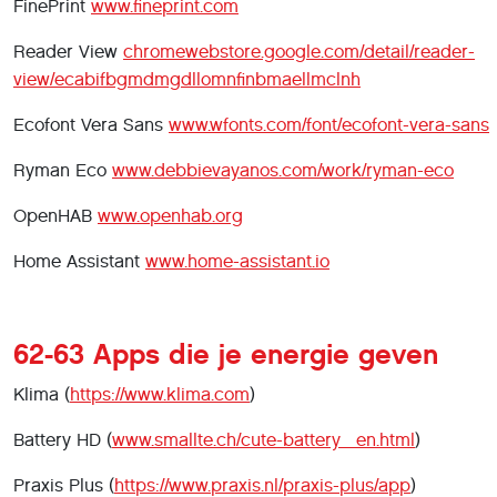
FinePrint
www.fineprint.com
Reader View
chromewebstore.google.com/detail/reader-
view/ecabifbgmdmgdllomnfinbmaellmclnh
Ecofont Vera Sans
www.wfonts.com/font/ecofont-vera-sans
Ryman Eco
www.debbievayanos.com/work/ryman-eco
OpenHAB
www.openhab.org
Home Assistant
www.home-assistant.io
62-63 Apps die je energie geven
Klima (
https://www.klima.com
)
Battery HD (
www.smallte.ch/cute-battery_en.html
)
Praxis Plus (
https://www.praxis.nl/praxis-plus/app
)