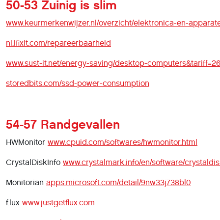
50-53 Zuinig is slim
www.keurmerkenwijzer.nl/overzicht/elektronica-en-apparat
nl.ifixit.com/repareerbaarheid
www.sust-it.net/energy-saving/desktop-computers&tariff=2
storedbits.com/ssd-power-consumption
54-57 Randgevallen
HWMonitor
www.cpuid.com/softwares/hwmonitor.html
CrystalDiskInfo
www.crystalmark.info/en/software/crystaldis
Monitorian
apps.microsoft.com/detail/9nw33j738bl0
f.lux
www.justgetflux.com