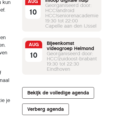
Inloop digitale hulp
AUG
u kun
Georganiseerd door:
ef.
10
HCC!android
HCC!seniorenacademie
19:30 tot 22:00
Capelle aan den IJssel
ven
Bijeenkomst
AUG
en.
videogroep Helmond
even
10
Georganiseerd door:
HCC!zuidoost-brabant
19:30 tot 22:30
Eindhoven
f
maal
Bekijk de volledige agenda
ie je
Verberg agenda