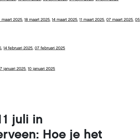
1 maart 2025
,
18 maart 2025
,
14 maart 2025
,
11 maart 2025
,
07 maart 2025
,
05
5
,
14 februari 2025
,
07 februari 2025
17 januari 2025
,
10 januari 2025
 juli in
rveen: Hoe je het