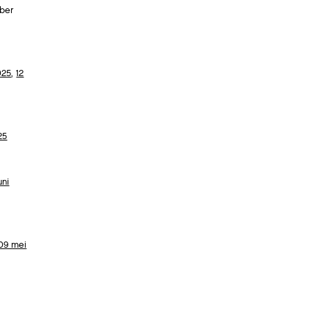
ber
025
,
12
25
uni
09 mei