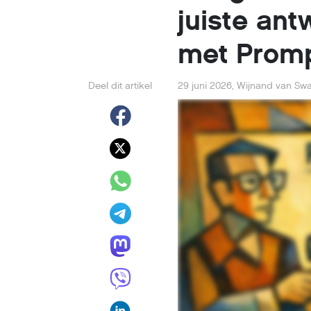
juiste ant
met Promp
Deel dit artikel
29 juni 2026
,
Wijnand van Swa