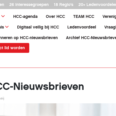
en
26 interessegroepen
18 Regio's
20+ Ledenvoordele
HCC-agenda
Over HCC
TEAM HCC
Vereni
is
Digitaal veilig bij HCC
Ledenvoordeel
Vraag
nneren op HCC-nieuwsbrieven
Archief HCC-Nieuwsbriev
ct lid worden
CC-Nieuwsbrieven
aij