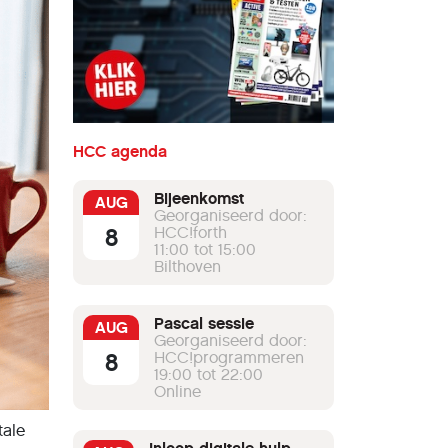
HCC agenda
Bijeenkomst
AUG
Georganiseerd door:
8
HCC!forth
11:00 tot 15:00
Bilthoven
Pascal sessie
AUG
Georganiseerd door:
8
HCC!programmeren
19:00 tot 22:00
Online
tale