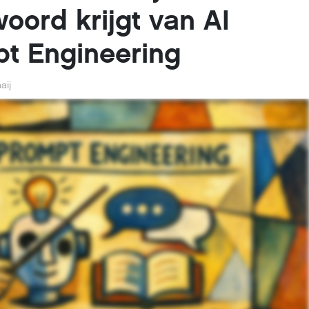
woord krijgt van AI
t Engineering
aij