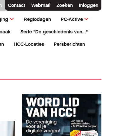
n
Contact
Webmail
Zoeken
Inloggen
ging
Regiodagen
PC-Active
baak
Serie "De geschiedenis van..."
en
HCC-Locaties
Persberichten