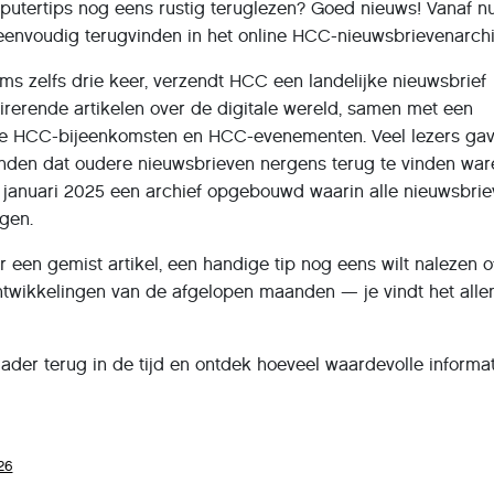
mputertips nog eens rustig teruglezen? Goed nieuws! Vanaf n
eenvoudig terugvinden in het online HCC-nieuwsbrievenarchi
s zelfs drie keer, verzendt HCC een landelijke nieuwsbrief
irerende artikelen over de digitale wereld, samen met een
e HCC-bijeenkomsten en HCC-evenementen. Veel lezers ga
nden dat oudere nieuwsbrieven nergens terug te vinden war
januari 2025 een archief opgebouwd waarin alle nieuwsbri
agen.
r een gemist artikel, een handige tip nog eens wilt nalezen o
twikkelingen van de afgelopen maanden — je vindt het alle
lader terug in de tijd en ontdek hoeveel waardevolle informat
26