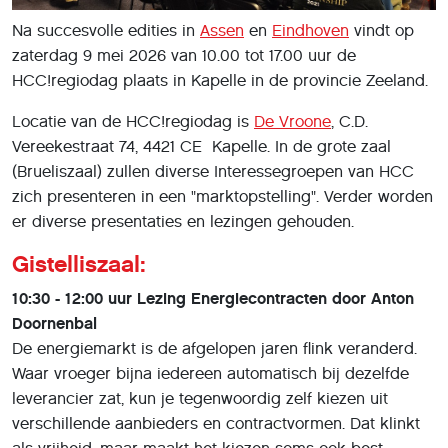
Na succesvolle edities in
Assen
en
Eindhoven
vindt op
zaterdag 9 mei 2026 van 10.00 tot 17.00 uur de
HCC!regiodag plaats in Kapelle in de provincie Zeeland.
Locatie van de HCC!regiodag is
De Vroone
, C.D.
Vereekestraat 74, 4421 CE Kapelle. In de grote zaal
(Brueliszaal) zullen diverse Interessegroepen van HCC
zich presenteren in een "marktopstelling". Verder worden
er diverse presentaties en lezingen gehouden.
Gistelliszaal:
10:30 - 12:00 uur Lezing Energiecontracten door Anton
Doornenbal
De energiemarkt is de afgelopen jaren flink veranderd.
Waar vroeger bijna iedereen automatisch bij dezelfde
leverancier zat, kun je tegenwoordig zelf kiezen uit
verschillende aanbieders en contractvormen. Dat klinkt