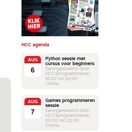
HCC agenda
Python sessie met
AUG
cursus voor beginners
6
Georganiseerd door:
HCC!programmeren
18:00 tot 22:00
Online
Games programmeren
AUG
sessie
7
Georganiseerd door:
HCC!programmeren
20:00 tot 22:00
Online