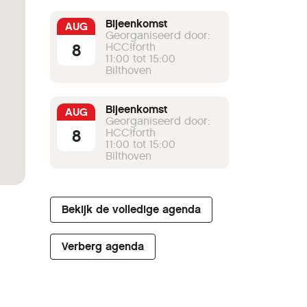
Bijeenkomst
AUG
Georganiseerd door:
8
HCC!forth
11:00 tot 15:00
Bilthoven
Bijeenkomst
AUG
Georganiseerd door:
8
HCC!forth
11:00 tot 15:00
Bilthoven
Bekijk de volledige agenda
Verberg agenda