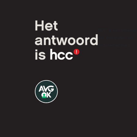
HCC is een verenig
van computer- en
tech-liefhebbers.