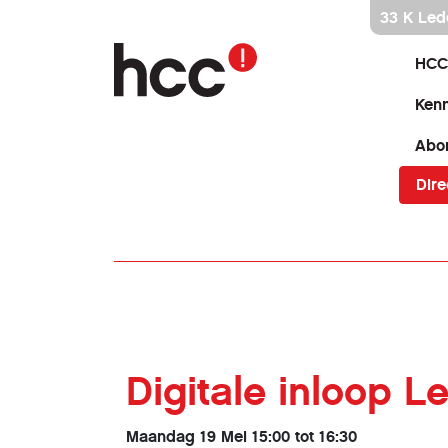
Ga
33 K Led
direct
naar
HCC
inhoud
Kenn
Abo
Dire
Digitale inloop 
Maandag 19 Mei 15:00 tot 16:30