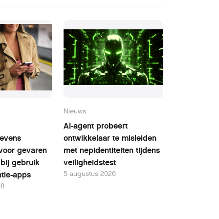
Nieuws
AI-agent probeert
evens
ontwikkelaar te misleiden
voor gevaren
met nepidentiteiten tijdens
bij gebruik
veiligheidstest
5 augustus 2026
tie-apps
26