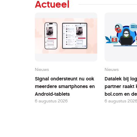
Actueel
Nieuws
Nieuws
Signal ondersteunt nu ook
Datalek bij log
meerdere smartphones en
partner raakt 
Android-tablets
bol.com en de
6 augustus 2026
6 augustus 202