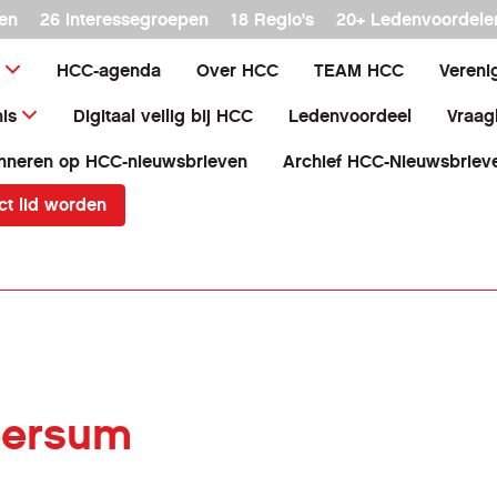
en
26 interessegroepen
18 Regio's
20+ Ledenvoordele
HCC-agenda
Over HCC
TEAM HCC
Vereni
is
Digitaal veilig bij HCC
Ledenvoordeel
Vraag
nneren op HCC-nieuwsbrieven
Archief HCC-Nieuwsbriev
ct lid worden
Leersum