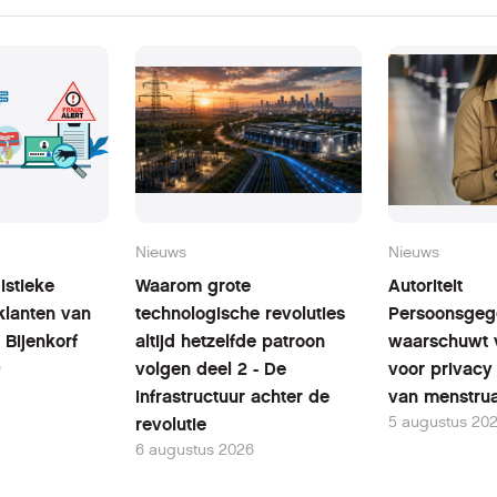
Nieuws
Nieuws
istieke
Waarom grote
Autoriteit
klanten van
technologische revoluties
Persoonsgeg
 Bijenkorf
altijd hetzelfde patroon
waarschuwt 
6
volgen deel 2 - De
voor privacy 
infrastructuur achter de
van menstrua
5 augustus 20
revolutie
6 augustus 2026