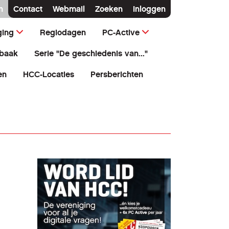
n
Contact
Webmail
Zoeken
Inloggen
ging
Regiodagen
PC-Active
baak
Serie "De geschiedenis van..."
en
HCC-Locaties
Persberichten