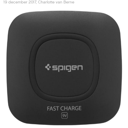
Hoewel het niet nieuw is – Android-telefoons kunnen het
al jaren, de elektrische tandenborstel al sinds eind jaren
80 – staat draadloos opladen weer volop in de
belangstelling. Dat komt onder meer doordat de
nieuwste iPhones ook draadloos op te laden zijn. Maar
hoe werkt het en wil je dit dan ook?
Bij ‘inductief opladen’, zoals draadloos opladen officieel
heet, wordt via een elektromagnetisch veld energie
verplaatst. Sterk versimpeld komt het hier op neer: een
zogenoemde vonkinductor op het laadstation zet
elektriciteit om in een elektromagnetisch veld, dat een
vonkinductor op het op te laden apparaat oppikt en
weer terug omzet in elektriciteit.