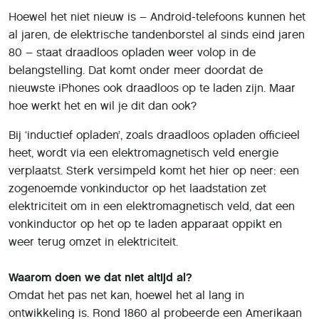
Waarom doen we dat niet altijd al?
Omdat het pas net kan, hoewel het al lang in
ontwikkeling is. Rond 1860 al probeerde een Amerikaan
vergeefs energie via radiogolven te versturen. De
beroemde uitvinder Nicola Tesla kwam enkele jaren later
een stuk verder, maar het lukte hem nog niet om de
energie één kant op te sturen. Pas in de jaren 60
slaagde men erin om die energiestroom goed te richten,
al duurde het nog steeds tot de jaren 80 voor het
Canadezen lukte een modelvliegtuigje met draadloze
stroom in de lucht te houden.
Pas deze eeuw nam de ontwikkeling echt een vlucht: in
2006 slaagden onderzoekers aan de technische
universiteit MIT erin veel kracht zonder al te veel straling
over een paar meter te verzenden. In 2008 werd het
Wireless Power Consortium opgericht, dat met een
standaard kwam die in consumentenelektronica