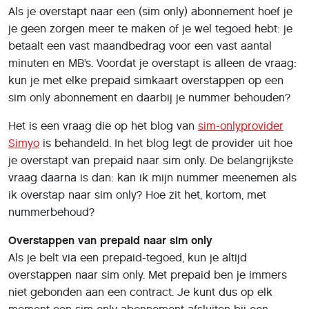
overstappen naar sim only. Met prepaid ben je immers
niet gebonden aan een contract. Je kunt dus op elk
moment een sim only abonnement afsluiten bij een
provider naar keuze. Hoe het met je tegoed zit? Dat kun
je niet meenemen naar sim only. Dit abonnementstype
werkt namelijk niet met tegoed, want je betaalt achteraf.
Kan ik mijn nummer meenemen van prepaid naar sim
only?
Als je overstapt naar sim only, kun je ook je
telefoonnummer meenemen. Dit is niet verplicht, maar in
het algemeen wel zo handig. Voor je het weet ben je lang
bezig om al je familie, vrienden en collega’s op de
hoogte te brengen van je nieuwe telefoonnummer. Goed
om te weten: nummerbehoud kost nooit geld. In
Nederland is het zo geregeld dat providers verplicht zijn
dit onderling gratis voor je te regelen.