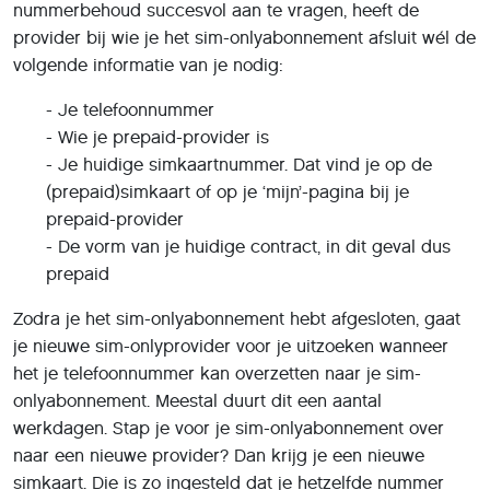
werkdagen. Stap je voor je sim-onlyabonnement over
naar een nieuwe provider? Dan krijg je een nieuwe
simkaart. Die is zo ingesteld dat je hetzelfde nummer
houdt, mits je succesvol nummerbehoud hebt
aangevraagd.
Het succesvol aanvragen van nummerbehoud - je krijgt
altijd bericht van je provider of het is gelukt - betekent
dat je prepaid wordt opgezegd. Je prepaid-simkaart kun
je in de meeste gevallen weggooien. Blijf je bij dezelfde
provider, dan kun je in sommige gevallen je huidige
simkaart blijven gebruiken.
Succes!
Meer informatie vind je op het
Simyo-blog
.
Deel dit artikel