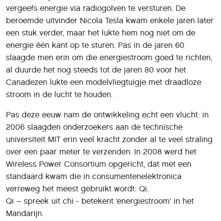
verreweg het meest gebruikt wordt: Qi.
Qi – spreek uit chi - betekent ‘energiestroom' in het
Mandarijn.
Handig
Iedereen heeft weleens per ongeluk iets te snel zijn of
haar telefoon mee willen grissen om er te laat achter te
komen dat deze nog aan de draad hangt. Met een beetje
pech beschadig je zo niet alleen de poort op je telefoon
of de oplaadkabel, maar sleur je ook de laptop of
powerbank waaraan deze lag op te laden je bureau af.
Vergelijk dat met draadloos opladen, waarbij je zonder
nadenken je smartphone – of ander apparaat – van je
bureau kunt pakken. En je hoeft ook niet meer bang te
zijn dat je je smartphone vergeet op te laden, want zodra
je ‘m neerlegt, laadt ie op.
Is het niet slecht voor de batterij?