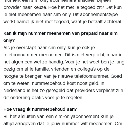
Hoe vraag ik nummerbehoud aan?
Bij het afsluiten van een sim-onlyabonnement kun je
altijd aangeven dat je jouw nummer wilt meenemen. Om
nummerbehoud succesvol aan te vragen, heeft de
provider bij wie je het sim-onlyabonnement afsluit wél de
volgende informatie van je nodig:
- Je telefoonnummer
- Wie je prepaid-provider is
- Je huidige simkaartnummer. Dat vind je op de
(prepaid)simkaart of op je ‘mijn’-pagina bij je
prepaid-provider
- De vorm van je huidige contract, in dit geval dus
prepaid
Zodra je het sim-onlyabonnement hebt afgesloten, gaat
je nieuwe sim-onlyprovider voor je uitzoeken wanneer
het je telefoonnummer kan overzetten naar je sim-
onlyabonnement. Meestal duurt dit een aantal