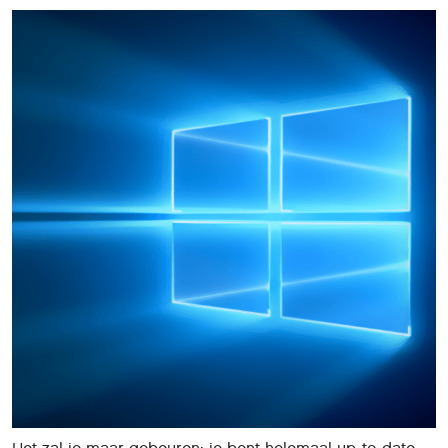
Het zal je maar gebeuren: je bent helemaal up-to-date
met Windows 10 en nu zit je C-schijf vol, terwijl je niet het
gevoel had dat je hier zo vreselijk veel hebt opgeslagen.
Maar hoe komt het dan en wat doe je eraan?
Je denkt wellicht dat je C-schijf nog helemaal niet zo vol
zit, maar als je de eigenschappen bekijkt (in de
Verkenner, bij
Deze pc
) zie je opeens dat er nog maar
een paar GB vrij is. Hoe kan dat nou? En hoe ruim je hem
veilig op?
Het is sowieso zaak om goed te kijken wat je aan
mappen hebt en wat je daarin opgeslagen hebt - en
vergeet dan vooral niet je downloadfolder kritisch te
bekijken - ook als je geen Windows 10 hebt. Ook is het
zinvol om te kijken of je zware programma’s hebt, die je