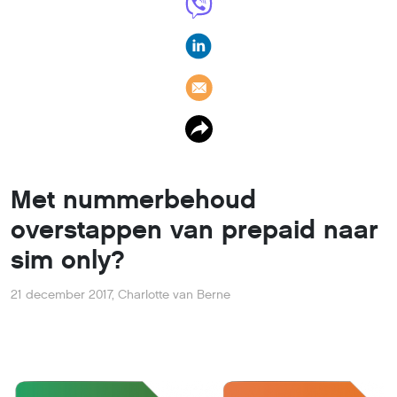
Heb jij voor je mobiele telefoon een prepaid simkaart en
wil je overstappen op een sim-only abonnement? Dat