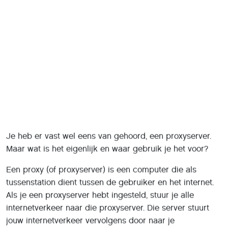
Als je een proxyserver hebt ingesteld, stuur je alle
internetverkeer naar die proxyserver. Die server stuurt
jouw internetverkeer vervolgens door naar je
uiteindelijke bestemming op het internet, vangt het
terugkomende verkeer weer op en stuurt het terug naar
jou. Op deze manier worden je identiteit en locatie
(deels) verborgen.
Je kunt internet benaderen via online webproxies of je
browser/router configureren om al het internetverkeer via
een proxy te laten verlopen.
Hoe werkt een proxy?
Een proxyserver is meestal een externe server en
fungeert dus als tussenstation tussen de gebruiker en de
rest van het internet. De computer (of laptop, tablet of
smartphone) maakt verbinding met de proxyserver en
omdat die alle gegevens doorstuurt, komt dus niet het
IP-adres van de gebruiker op de eindbestemming op het