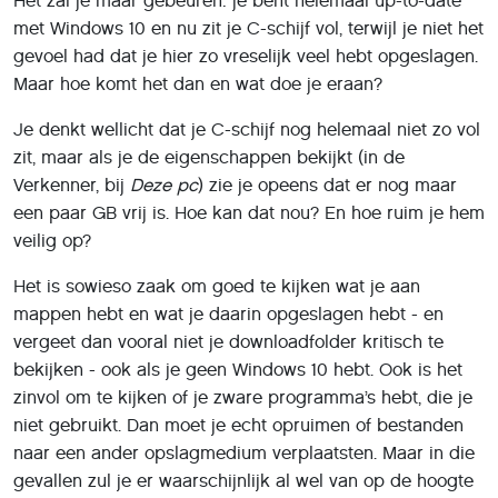
niet gebruikt. Dan moet je echt opruimen of bestanden
naar een ander opslagmedium verplaatsten. Maar in die
gevallen zul je er waarschijnlijk al wel van op de hoogte
zijn dat je computer aan het vollopen is.
Ben je echter naar Windows 10 overgegaan, dan kun je
er inderdaad door overvallen worden, dat je schijf zo
volloopt. Een belangrijke oorzaak is dat bij elke upgrade
van Windows 10 – en de upgrade náár Windows 10 - de
systeembestanden van de vorige installatie bewaard
worden. Die worden opgeslagen in de map Windows.old
en het is goed mogelijk dat dit een fors beslag legt op je
schijfruimte. Daarnaast kunnen tijdelijke bestanden na
verloop van (langere) tijd een stevige hap uit je
opslagruimte nemen.
Als je de systeembestanden opruimt, scheelt je dat snel
heel wat GB. Druk hiervoor op de
Windowstoets+R
en typ
cleanmgr gevolgd door
Enter
(of klik op
OK
). Selecteer,