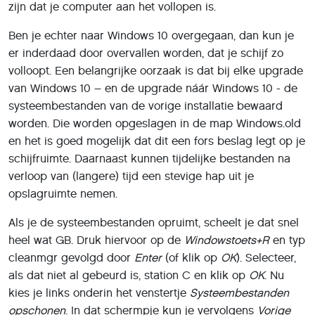
als dat niet al gebeurd is, station C en klik op
OK
. Nu
kies je links onderin het venstertje
Systeembestanden
opschonen
. In dat schermpje kun je vervolgens
Vorige
Windows-installatie(s)
,
Tijdelijke bestanden
en
Prullenbak
aanvinken en als je zeker bent dat je door wilt gaan, klik
je op
OK
.
Let op
: als je vorige Windows-installatie(s) hebt
verwijderd, kun je niet meer terug naar een vorige versie!
Deel dit artikel