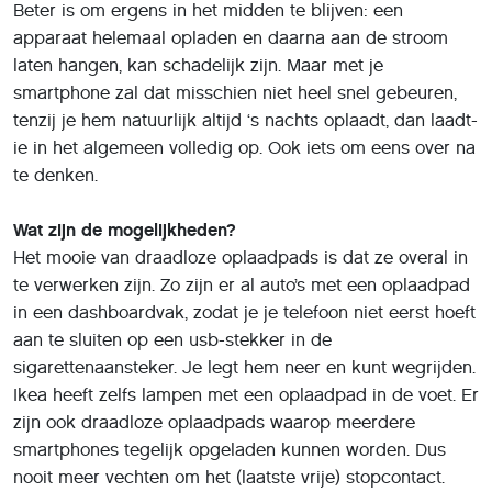
zijn ook draadloze oplaadpads waarop meerdere
smartphones tegelijk opgeladen kunnen worden. Dus
nooit meer vechten om het (laatste vrije) stopcontact.
Welke telefoons kun je op deze manier opladen?
Sinds kort is Apple om en kun je de iPhone 8, 8+ en
iPhone X, ook draadloos opladen. Android-telefoons
maken al langer gebruik van deze standaard. Maar let
op, er is een verschil tussen QI integrated en QI ready. Qi
integrated is helemaal klaar voor draadloos opladen,
neerleggen op een oplaadpad en hop, hij laadt op. Dit
zijn onder (veel) meer de genoemde iPhones, Samsung
Galaxy-telefoons vanaf de S6 en bijvoorbeeld de Google
Nexus 4, 5 en 6. Qi ready betekent dat de techniek er in
principe klaar voor is, maar dat je telefoon nog een
ontvanger nodig heeft. Om zeker te weten of je telefoon
Qi integrated of Qi ready is, kun je het beste de
gebruiksaanwijzing raadplegen of de site van de