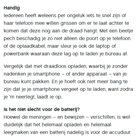
Hoewel de meningen – en bewijzen – verschillen, is wel
duidelijk dat het helemaal opladen en helemaal
leegmaken van een batterij nadelig is voor de accuduur.
Beter is om ergens in het midden te blijven: een
apparaat helemaal opladen en daarna aan de stroom
laten hangen, kan schadelijk zijn. Maar met je
smartphone zal dat misschien niet heel snel gebeuren,
tenzij je hem natuurlijk altijd ‘s nachts oplaadt, dan laadt-
ie in het algemeen volledig op. Ook iets om eens over na
te denken.
Wat zijn de mogelijkheden?
Het mooie van draadloze oplaadpads is dat ze overal in
te verwerken zijn. Zo zijn er al auto’s met een oplaadpad
in een dashboardvak, zodat je je telefoon niet eerst hoeft
aan te sluiten op een usb-stekker in de
sigarettenaansteker. Je legt hem neer en kunt wegrijden.
Ikea heeft zelfs lampen met een oplaadpad in de voet. Er