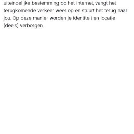
internet, maar het IP-adres van de proxy server.
Een proxyserver kan naast het doorsturen van data ook
andere acties uitvoeren. Hij kan bijvoorbeeld bepaalde
data tijdelijk opslaan (cachen), waardoor deze data
sneller geleverd kunnen worden. Ook kan content
geanalyseerd en gefilterd worden.
Soorten proxyservers
Er zijn verschillende types proxyservers. Allereerst kan er
een indeling gemaakt worden tussen proxyservers die
gebruikt worden door één gebruiker of één groep
gebruikers en proxyservers die door grote groepen met
uiteenlopende gebruikers kunnen worden gebruikt. Bij
het tweede type server is het moeilijker om de
achterliggende gebruiker te achterhalen. Daarnaast
kunnen proxies ingedeeld worden in de volgende
groepen: Webproxy, Transparante proxy en Anonieme
proxy.