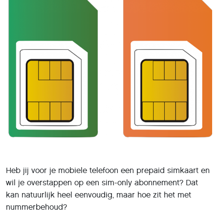
kan natuurlijk heel eenvoudig, maar hoe zit het met
nummerbehoud?
Als je overstapt naar een (sim only) abonnement hoef je
je geen zorgen meer te maken of je wel tegoed hebt: je
betaalt een vast maandbedrag voor een vast aantal
minuten en MB’s. Voordat je overstapt is alleen de vraag:
kun je met elke prepaid simkaart overstappen op een
sim only abonnement en daarbij je nummer behouden?
Het is een vraag die op het blog van
sim-onlyprovider
Simyo
is behandeld. In het blog legt de provider uit hoe
je overstapt van prepaid naar sim only. De belangrijkste
vraag daarna is dan: kan ik mijn nummer meenemen als
ik overstap naar sim only? Hoe zit het, kortom, met
nummerbehoud?
Overstappen van prepaid naar sim only
Als je belt via een prepaid-tegoed, kun je altijd