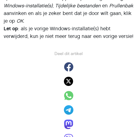
Met nummerbehoud
overstappen van prepaid naar
sim only?
21 december 2017
,
Charlotte van Berne