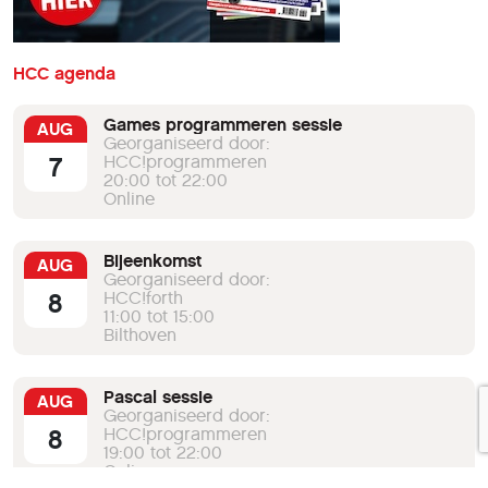
HCC agenda
Games programmeren sessie
AUG
Georganiseerd door:
7
HCC!programmeren
20:00 tot 22:00
Online
Bijeenkomst
AUG
Georganiseerd door:
8
HCC!forth
11:00 tot 15:00
Bilthoven
Pascal sessie
AUG
Georganiseerd door:
8
HCC!programmeren
19:00 tot 22:00
Online