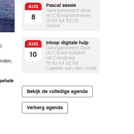
Pascal sessie
AUG
Georganiseerd door:
8
HCC!programmeren
19:00 tot 22:00
Online
Inloop digitale hulp
AUG
,
Georganiseerd door:
10
HCC!zuid-holland
HCC!android
enden,
19:30 tot 22:00
Capelle aan den IJssel
gehele
Bekijk de volledige agenda
Verberg agenda