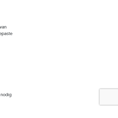
 van
gepaste
 nodig