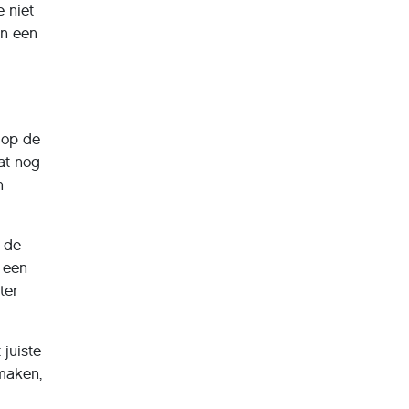
 niet
in een
 op de
at nog
n
n de
k een
ter
 juiste
 maken,