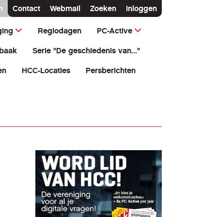
n
Contact
Webmail
Zoeken
Inloggen
ging
Regiodagen
PC-Active
baak
Serie "De geschiedenis van..."
en
HCC-Locaties
Persberichten