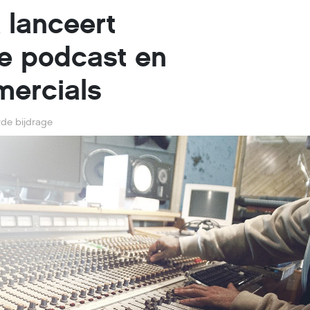
lanceert
ve podcast en
ercials
de bijdrage