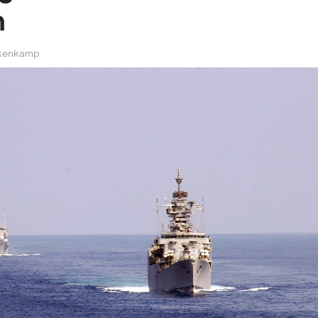
n
kenkamp