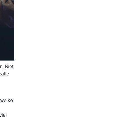
. Niet
eatie
 welke
cial