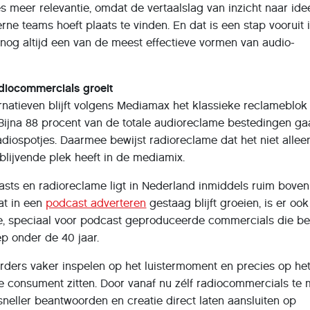
meer relevantie, omdat de vertaalslag van inzicht naar idee
rne teams hoeft plaats te vinden. En dat is een stap vooruit 
nog altijd een van de meest effectieve vormen van audio-
adiocommercials groeit
ernatieven blijft volgens Mediamax het klassieke reclameblok
 Bijna 88 procent van de totale audioreclame bestedingen ga
radiospotjes. Daarmee bewijst radioreclame dat het niet allee
 blijvende plek heeft in de mediamix.
asts en radioreclame ligt in Nederland inmiddels ruim bove
at in een
podcast adverteren
gestaag blijft groeien, is er oo
e, speciaal voor podcast geproduceerde commercials die be
p onder de 40 jaar.
rders vaker inspelen op het luistermoment en precies op het
 de consument zitten. Door vanaf nu zélf radiocommercials te
eller beantwoorden en creatie direct laten aansluiten op