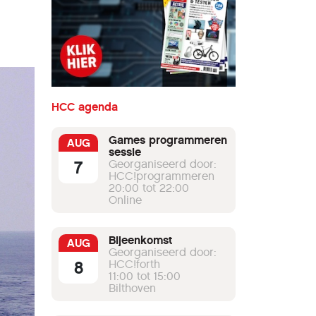
HCC agenda
Games programmeren
AUG
sessie
7
Georganiseerd door:
HCC!programmeren
20:00 tot 22:00
Online
Bijeenkomst
AUG
Georganiseerd door:
8
HCC!forth
11:00 tot 15:00
Bilthoven