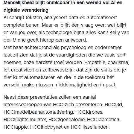
Menselijkheid blijft onmisbaar in een wereld vol AI en
digitale verandering
AI schrijft teksten, analyseert data en automatiseert
complete banen. Maar er blijft één vraag over: wat blijft
er van jou over, als technologie bijna alles kan? Kelly van
der Minne geeft hierop een antwoord.
Met haar achtergrond als psycholoog en ondernemer
laat zij zien dat juist de vaardigheden die we vaak ‘soft’
noemen, onze hardste troef worden. Empathie, charisma,
lef, creativiteit en zelfbewustzijn: dat zijn de skills die je
niet kunt automatiseren en die in de toekomst hét
verschil maken tussen middelmatigheid en impact.
Naast deze presentaties zullen een aantal
interessegroepen van HCC zich presenteren: HCC!3d,
HCC!modelbaanautomatisering, HCC!drones,
HCC!flightsimulator, HCC!genealogie, HCC!domotica,
HCC!apple, HCC!hobbynet en HCC!ijssellanden.