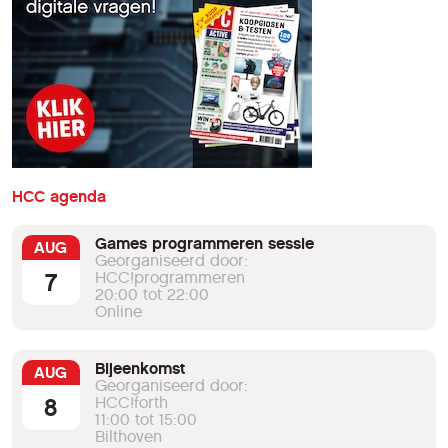
HCC agenda
Games programmeren sessie
AUG
Georganiseerd door:
7
HCC!programmeren
20:00 tot 22:00
Online
Bijeenkomst
AUG
Georganiseerd door:
8
HCC!forth
11:00 tot 15:00
Bilthoven