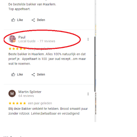
voor hun recensie. Fake-recensies, reclame-uitingen en gej
foto’s worden verwijderd en leiden tot uitsluiting uit het p
Zelf zet je als Local Guide natuurlijk alle registers open: je
Google-account, geeft je locatiegegevens door en de met
foto’s die je uploadt.