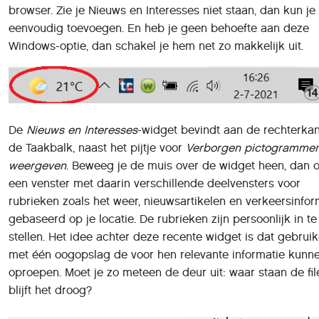
De nieuwsberichten die
Nieuws en Interesses
voorstelt zijn
afkomstig van
Microsoft News
en worden op basis van je
locatie en je voorkeuren automatisch gegenereerd. Een jaa
geleden was daar nog veel over te doen,
zoals wij hier ook
schreven
, toen Microsoft zijn News-redacteuren - echte m
- besloot te vervangen door algoritmes. De nieuwsberichte