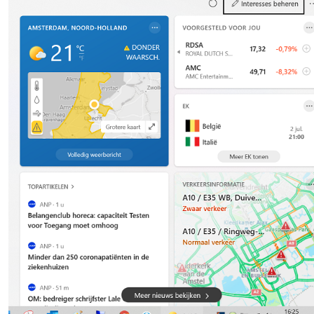
hier worden dan ook niet geselecteerd, maar ‘geaggregeer
door kunstmatige intelligentie.
De widget en Microsoft Edge zijn een een-tweetje. Klik je 
een kop uit de voorstelde lijst, dan opent het nieuwsbericht
deze browser, zelfs als jij voor een andere standaard-
webbrowser hebt gekozen. We waren daarom even benie
hoe
Nieuws en Interesses
zou reageren als Edge
gedeïnstalleerd is, maar dat liep tegen een praktisch bez
aan: Edge laat zich niet zomaar deïnstalleren, zoals de
afbeelding hieronder toont. Daarvoor is het programma te 
verweven met andere Windows-apps.