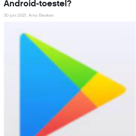
uit wil sluiten, omdat je de huidige versie wilt behouden, d
kan dat ook. Gelukkig is dit niet moeilijk in te stellen, hier
laten we de verschillende stappen zien.
De plek waar je deze update-instellingen doorvoert, is
dezelfde als waar je apps (of games) vandaan komen: de
Google Play Store. Open de Play Store-app op je telefoon 
tik op je profielfoto rechtsboven.