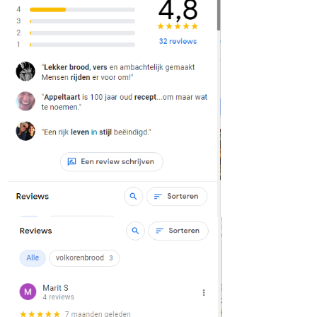
Wel netjes graag
Zoals gezegd: iedereen mag het zeggen, maar wel netjes 
regels. Google besteedt veel aandacht aan wat wel en nie
review. Qua taalgebruik bijvoorbeeld: je mag niet vloeken
wordt aangeraden om specifieke woorden te gebruiken. Al
lekker was dus niet alleen maar ‘hmm’ of 😊 zeggen. Ook 
zijn er regels, zo mag je anderen niet herkenbaar in beeld
betrouwbaarheid wordt benadrukt: de gidsen mogen gee