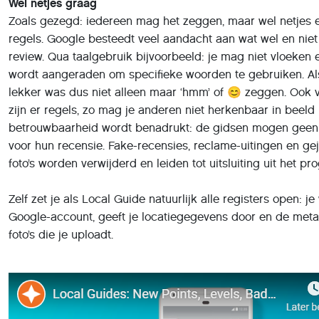
Gamification
De kracht van de Google Maps-app is zeker voor een deel 
deze community van Local Guides. Maar waar doen deze
amateurrecensenten het voor, behalve voor het plezier van
gezien worden? Want om een review te plaatsen in Google 
geen Local Guide te zijn, een Google-account is in princip
Local Guides worden echter beloond volgens een uitgebre
bonussysteem. Hun recensies zijn punten waard en die pu
badge op. Hoe meer recensies, geplaatste foto’s en beant
hoe meer punten. En des te fraaier de badge die in de rec
is bij je profielfoto.