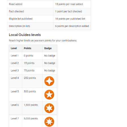
aanmoedigen of gedrag veranderen, maak er dan een spell
competitie van.
Google heeft het wel
over daadwerkelijke 
voordeeltjes voor zijn guides, maar dit wordt verder nergen
gemaakt of benadrukt.
De punten die de Local Guide verdient, dienen niet tot iets
wereld en zijn dus vooral een beloning op zichzelf. Voor de
een app die steeds meer te bieden heeft en voor een bedri
meer weet over onze leefwereld en onze ervaringen.
Deel dit artikel