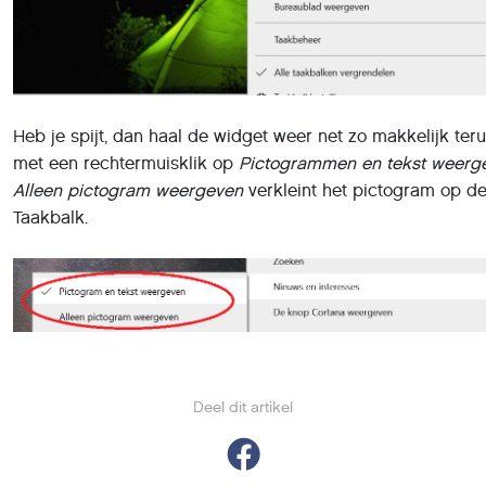
Hoe update je apps op een
Android-toestel?
30 juni 2021
,
Arno Beuken