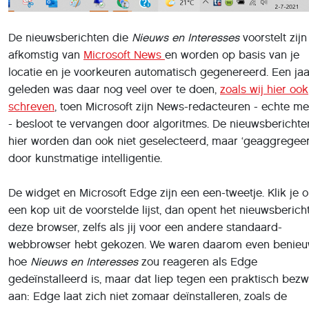
Het is overigens met een beetje moeite wel degelijk mogel
om de Microsoft-browser te verwijderen (met Powershell),
dat is wellicht een onderwerp voor een andere keer. Teug 
Nieuws en Interesses
.
Voorkeuren instellen
Zoals al gemeld kun je de verschillende nieuwsrubrieken z
beheren. Dat doe je door rechtsboven in het venster te kli
op Interesses beheren.