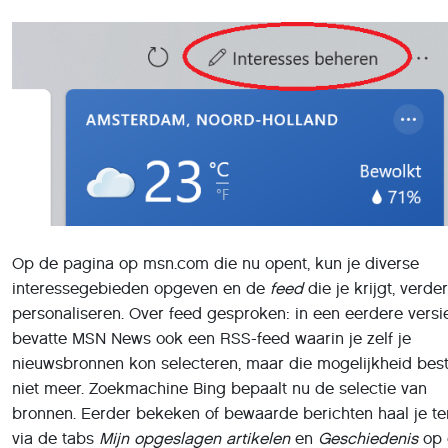
Uitschakelen
Voor velen zal
Nieuws en Interesses
een handige toevoegi
zijn. Zit je echter niet te wachten op deze Windows-widget
haal je je weersinformatie en nieuws liever ergens anders
vandaan, dan schakel je hem eenvoudig uit. Klik daartoe m
de rechtermuisknop op de Taakbalk en selecteer
Nieuws 
Interesses
. In het submenu klik je vervolgens op
Uitschake