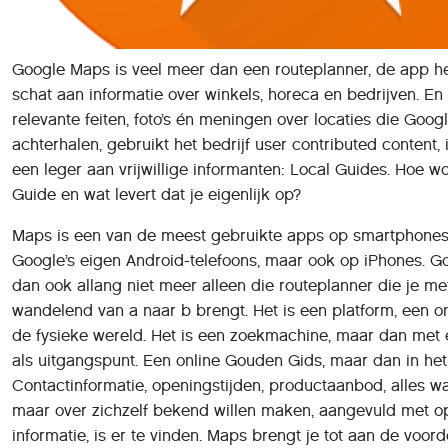
binnen kunnen komen, moeten ook foto’s en filmpjes van de
gebruikers zelf komen. Daar komen de Local Guides om de
Local Guides
is de community van Google Maps-gebruikers
wereld die de app verrijken met hun persoonlijke ervaringen
recensies over winkels, kappers en tandartsen, maken foto
menukaarten en maaltijden, beantwoorden vragen en contr
informatie over een locatie klopt. Iedereen boven de 18 ja
Google-account kan Local Guide worden en direct beginn
hoe was het aanbod in de winkel of de bediening in het res
smaakte het, kreeg je waar voor je geld en waren de toile
Iedereen mag het zeggen.
Behalve meningen vullen de Local Guides ook vragen om 
informatie in. Zo vraagt Google bij een locatie bijvoorbeel
rolstoelvriendelijk is.