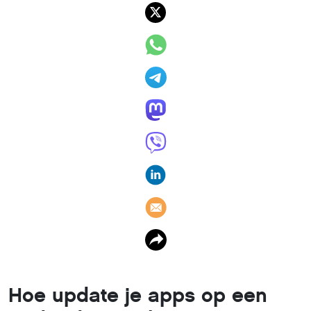
Om je Android-telefoon soepel en veilig te gebruiken, is he
belangrijk om je apps up-to-date te houden. Je kunt apps
natuurlijk handmatig updaten, maar ze allemaal automatis
laten bijwerken is misschien wel zo handig. En als je er ee