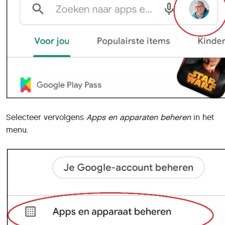
zijn of dat ze allemaal zijn bijgewerkt naar de laatste versie
Al dat zo is, kun je hier stoppen of eventueel een blik
werpen op de laatst bijgewerkte apps via
Recente update
bekijken
.
In ons geval zien we echter dat er negen apps op een
update wachten. Je kunt er nu voor kiezen om ze allemaal