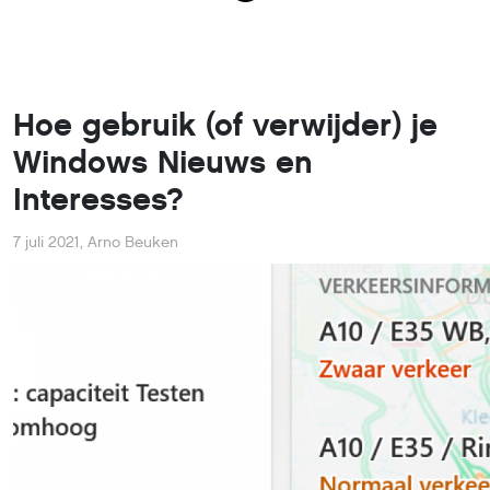
Met al het recente nieuws over Windows 11 zou je haast
vergeten dat Microsoft nog steeds allerlei nieuwe functies
Windows 10 toevoegt. Zo verscheen met de laatste
automatische updates ook opeens Nieuws en Interesses o
Taakbalk: een gepersonaliseerde widget met onder ander
weer, nieuwsberichten, sport en beurskoersen. De widget i
gekoppeld aan Microsoft News en de systeemeigen Edge-
browser. Zie je Nieuws en Interesses niet staan, dan kun je
eenvoudig toevoegen. En heb je geen behoefte aan deze
Windows-optie, dan schakel je hem net zo makkelijk uit.
De
Nieuws en Interesses
-widget bevindt aan de rechterka