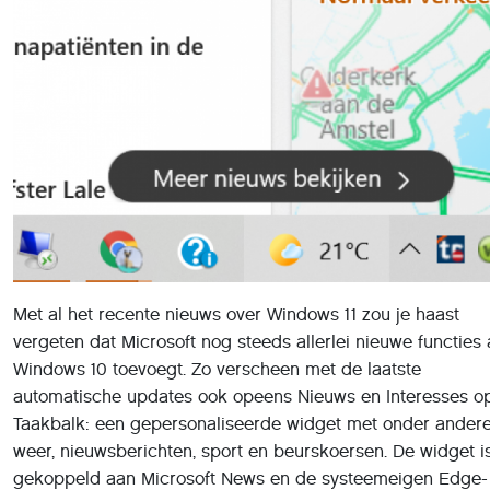
de Taakbalk, naast het pijtje voor
Verborgen pictogramme
weergeven
. Beweeg je de muis over de widget heen, dan 
een venster met daarin verschillende deelvensters voor
rubrieken zoals het weer, nieuwsartikelen en verkeersinfor
gebaseerd op je locatie. De rubrieken zijn persoonlijk in te
stellen. Het idee achter deze recente widget is dat gebruik
met één oogopslag de voor hen relevante informatie kunn
oproepen. Moet je zo meteen de deur uit: waar staan de fil
blijft het droog?