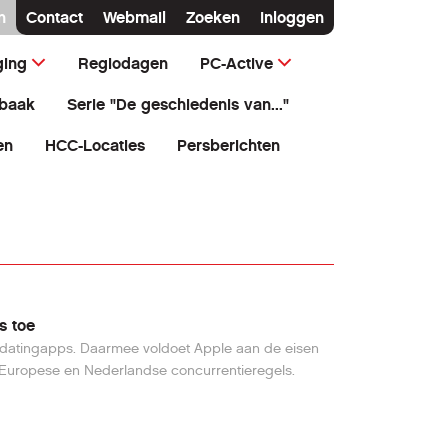
n
Contact
Webmail
Zoeken
Inloggen
ging
Regiodagen
PC-Active
baak
Serie "De geschiedenis van..."
en
HCC-Locaties
Persberichten
s toe
 datingapps. Daarmee voldoet Apple aan de eisen
n Europese en Nederlandse concurrentieregels.