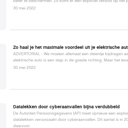
beter te beschermen. Zo komt er een expliciet verbod op het 
30 mei 2022
Zo haal je het maximale voordeel uit je elektrische au
ADVERTORIAL - We moeten allemaal een steentje bijdragen a
elektrische auto is een stap in de goede richting. Maar het lever
30 mei 2022
Datalekken door cyberaanvallen bijna verdubbeld
De Autoriteit Persoonsgegevens (AP) meet opnieuw een explo
datalekken veroorzaakt door cyberaanvallen. Dit aantal is in 2
daarvoor.