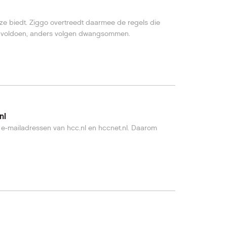
e biedt. Ziggo overtreedt daarmee de regels die
els voldoen, anders volgen dwangsommen.
nl
sen e-mailadressen van hcc.nl en hccnet.nl. Daarom