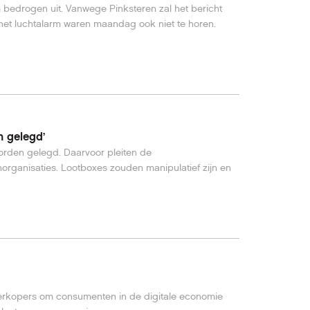
 bedrogen uit. Vanwege Pinksteren zal het bericht
het luchtalarm waren maandag ook niet te horen.
 gelegd’
rden gelegd. Daarvoor pleiten de
ganisaties. Lootboxes zouden manipulatief zijn en
verkopers om consumenten in de digitale economie