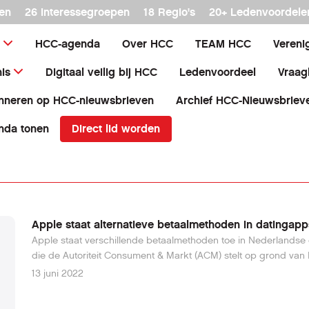
en
26 interessegroepen
18 Regio's
20+ Ledenvoordele
HCC-agenda
Over HCC
TEAM HCC
Vereni
is
Digitaal veilig bij HCC
Ledenvoordeel
Vraag
nneren op HCC-nieuwsbrieven
Archief HCC-Nieuwsbriev
Direct lid worden
nda tonen
Apple staat alternatieve betaalmethoden in datingapp
Apple staat verschillende betaalmethoden toe in Nederlandse
die de Autoriteit Consument & Markt (ACM) stelt op grond va
13 juni 2022