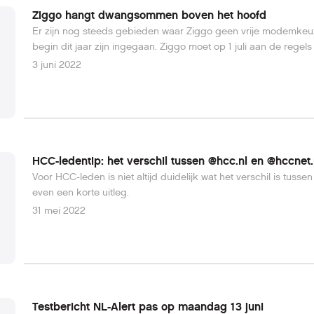
Ziggo hangt dwangsommen boven het hoofd
Er zijn nog steeds gebieden waar Ziggo geen vrije modemkeuz
begin dit jaar zijn ingegaan. Ziggo moet op 1 juli aan de reg
3 juni 2022
HCC-ledentip: het verschil tussen @hcc.nl en @hccnet.
Voor HCC-leden is niet altijd duidelijk wat het verschil is tus
even een korte uitleg.
31 mei 2022
Testbericht NL-Alert pas op maandag 13 juni