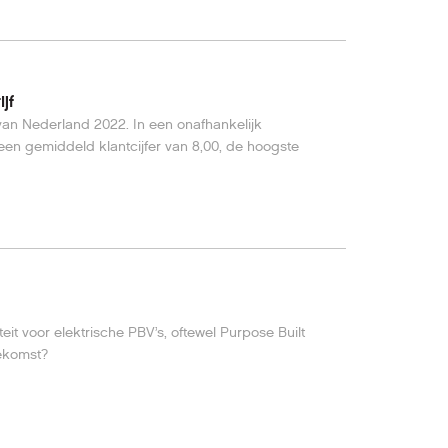
jf
f van Nederland 2022. In een onafhankelijk
n gemiddeld klantcijfer van 8,00, de hoogste
eit voor elektrische PBV’s, oftewel Purpose Built
oekomst?