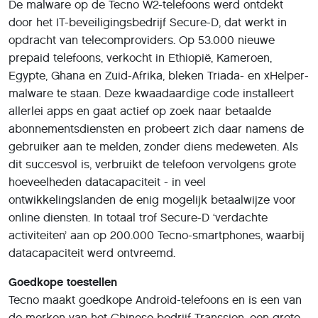
De malware op de Tecno W2-telefoons werd ontdekt
door het IT-beveiligingsbedrijf Secure-D, dat werkt in
opdracht van telecomproviders. Op 53.000 nieuwe
prepaid telefoons, verkocht in Ethiopië, Kameroen,
Egypte, Ghana en Zuid-Afrika, bleken Triada- en xHelper-
malware te staan. Deze kwaadaardige code installeert
allerlei apps en gaat actief op zoek naar betaalde
abonnementsdiensten en probeert zich daar namens de
gebruiker aan te melden, zonder diens medeweten. Als
dit succesvol is, verbruikt de telefoon vervolgens grote
hoeveelheden datacapaciteit - in veel
ontwikkelingslanden de enig mogelijk betaalwijze voor
online diensten. In totaal trof Secure-D ‘verdachte
activiteiten’ aan op 200.000 Tecno-smartphones, waarbij
datacapaciteit werd ontvreemd.
Goedkope toestellen
Tecno maakt goedkope Android-telefoons en is een van
de merken van het Chinese bedrijf Transsion, een grote