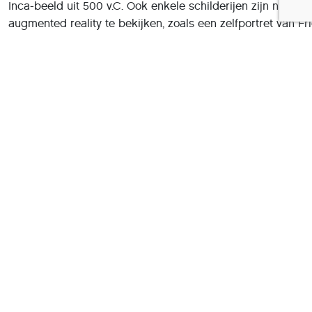
Inca-beeld uit 500 v.C. Ook enkele schilderijen zijn nu in
augmented reality te bekijken, zoals een zelfportret van Fr
Kahlo en Gustav Klimts
De kus
. Nadat je het voorwerp in je
kamer hebt ‘geplaatst’, kun je het van alle kanten bekijken
het zelfs filmen of er foto’s van maken met je telefooncame
Kunsthistorische app
Google’s kunst- en cultuur-app staat vooral bekend om de
vele kunsthistorische werken, zoals schilderijen,
beeldhouwwerken en architectuur. De afgelopen jaren zijn 
in de app al vaker AI-trucjes uitgehaald, zoals in 2018 toen 
selfies
kon matchen met wereldberoemde portretten.
Recenter zat er een fotofilter in de app waarmee je eigen
foto’s kon bewerken in de stijl van beroemde meesters. Si
2019 bevat Google’s app behalve museumexposities ook 3
dieren en nu dus ook dinosaurussen en prehistorische
insecten en kreeftachtigen, zoals de hier getoonde
cambropachycope.