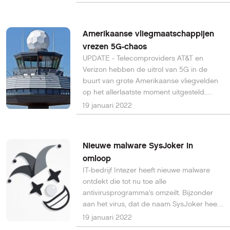
daarbij het populairst.
Amerikaanse vliegmaatschappijen
vrezen 5G-chaos
UPDATE - Telecomproviders AT&T en
Verizon hebben de uitrol van 5G in de
buurt van grote Amerikaanse vliegvelden
op het allerlaatste moment uitgesteld.
Internationale vliegmaatschappijen
19 januari 2022
hebben ondertussen tientallen vluchten
richting de VS opgeschort vanwege de
onzekerheid over verstoorde
Nieuwe malware SysJoker in
radiosignalen.
omloop
IT-bedrijf Intezer heeft nieuwe malware
ontdekt die tot nu toe alle
antivirusprogramma’s omzeilt. Bijzonder
aan het virus, dat de naam SysJoker heeft
gekregen, is dat het zowel Windows-,
19 januari 2022
MacOS- als Linuxsystemen kan infecteren.