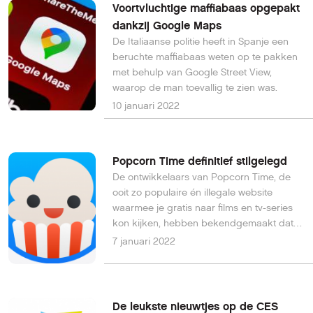
Voortvluchtige maffiabaas opgepakt
dankzij Google Maps
De Italiaanse politie heeft in Spanje een
beruchte maffiabaas weten op te pakken
met behulp van Google Street View,
waarop de man toevallig te zien was.
10 januari 2022
Popcorn Time definitief stilgelegd
De ontwikkelaars van Popcorn Time, de
ooit zo populaire én illegale website
waarmee je gratis naar films en tv-series
kon kijken, hebben bekendgemaakt dat
zij nu definitief stoppen.
7 januari 2022
De leukste nieuwtjes op de CES