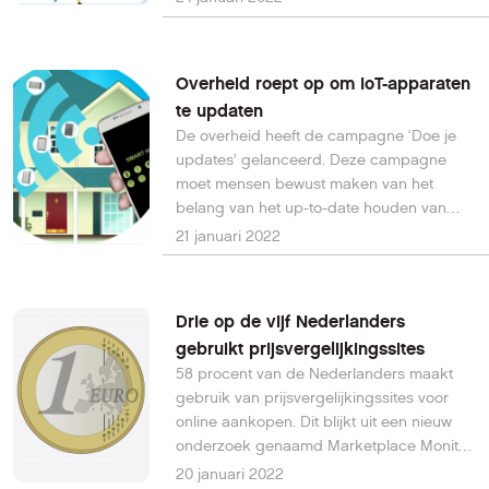
krijgen.
Overheid roept op om IoT-apparaten
te updaten
De overheid heeft de campagne ‘Doe je
updates’ gelanceerd. Deze campagne
moet mensen bewust maken van het
belang van het up-to-date houden van
hun slimme apparaten.
21 januari 2022
Drie op de vijf Nederlanders
gebruikt prijsvergelijkingssites
58 procent van de Nederlanders maakt
gebruik van prijsvergelijkingssites voor
online aankopen. Dit blijkt uit een nieuw
onderzoek genaamd Marketplace Monitor.
Kieskeurig en de Consumentenbond zijn
20 januari 2022