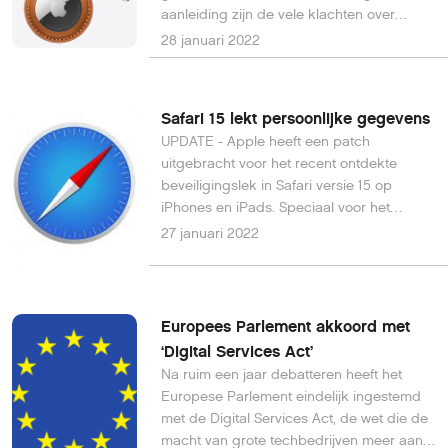
aanleiding zijn de vele klachten over
stalking met behulp van Apple's eigen
28 januari 2022
AirTag-tracker.
Safari 15 lekt persoonlijke gegevens
UPDATE - Apple heeft een patch
uitgebracht voor het recent ontdekte
beveiligingslek in Safari versie 15 op
iPhones en iPads. Speciaal voor het
dichten van dit lek zijn gisteravond iOS en
27 januari 2022
iPadOS 15.3 uitgebracht.
Europees Parlement akkoord met
‘Digital Services Act’
Na ruim een jaar debatteren heeft het
Europese Parlement eindelijk ingestemd
met de Digital Services Act, de wet die de
macht van grote techbedrijven meer aan