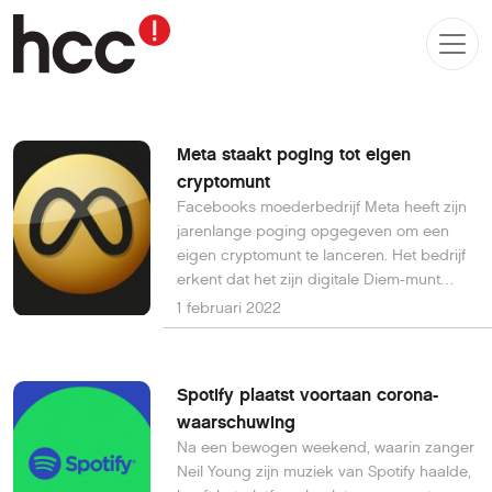
Meta staakt poging tot eigen
cryptomunt
Facebooks moederbedrijf Meta heeft zijn
jarenlange poging opgegeven om een
eigen cryptomunt te lanceren. Het bedrijf
erkent dat het zijn digitale Diem-munt
nooit van de grond gaat krijgen en gooit
1 februari 2022
nu de handdoek in de ring.
Spotify plaatst voortaan corona-
waarschuwing
Na een bewogen weekend, waarin zanger
Neil Young zijn muziek van Spotify haalde,