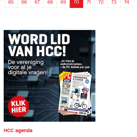
65
66
67
68
69
70
71
72
73
74
HCC agenda