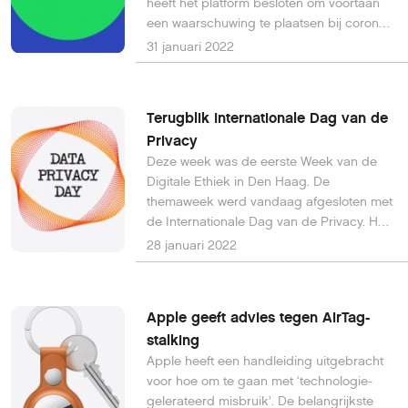
heeft het platform besloten om voortaan
een waarschuwing te plaatsen bij corona-
misleidende podcasts.
31 januari 2022
Terugblik Internationale Dag van de
Privacy
Deze week was de eerste Week van de
Digitale Ethiek in Den Haag. De
themaweek werd vandaag afgesloten met
de Internationale Dag van de Privacy. HCC
was erbij en deed de ‘smart citizen'-
28 januari 2022
stadswandeling.
Apple geeft advies tegen AirTag-
stalking
Apple heeft een handleiding uitgebracht
voor hoe om te gaan met ‘technologie-
gelerateerd misbruik’. De belangrijkste