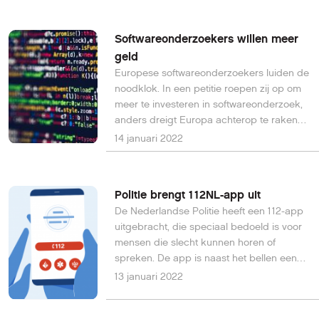
Softwareonderzoekers willen meer
geld
Europese softwareonderzoekers luiden de
noodklok. In een petitie roepen zij op om
meer te investeren in softwareonderzoek,
anders dreigt Europa achterop te raken
bij de andere grootmachten.
14 januari 2022
Politie brengt 112NL-app uit
De Nederlandse Politie heeft een 112-app
uitgebracht, die speciaal bedoeld is voor
mensen die slecht kunnen horen of
spreken. De app is naast het bellen een
extra manier om de hulpdiensten te
13 januari 2022
bereiken.