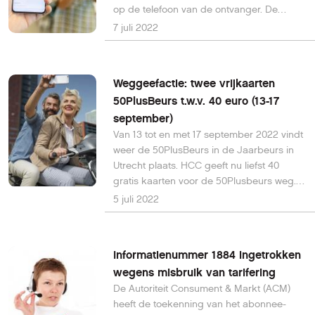
op de telefoon van de ontvanger. De
methode wordt de komende tijd verder
7 juli 2022
getest.
Weggeefactie: twee vrijkaarten
50PlusBeurs t.w.v. 40 euro (13-17
september)
Van 13 tot en met 17 september 2022 vindt
weer de 50PlusBeurs in de Jaarbeurs in
Utrecht plaats. HCC geeft nu liefst 40
gratis kaarten voor de 50Plusbeurs weg.
Doe ook mee en maak kans op twee
5 juli 2022
gratis kaarten t.w.v. 40 euro.
Informatienummer 1884 ingetrokken
wegens misbruik van tarifering
De Autoriteit Consument & Markt (ACM)
heeft de toekenning van het abonnee-