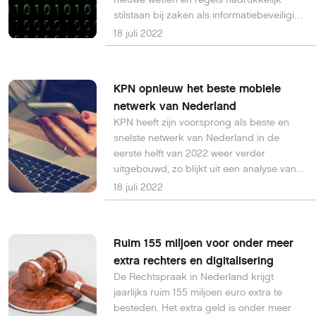
stilstaan bij zaken als informatiebeveiliging
en privacy.
18 juli 2022
KPN opnieuw het beste mobiele
netwerk van Nederland
KPN heeft zijn voorsprong als beste en
snelste netwerk van Nederland in de
eerste helft van 2022 weer verder
uitgebouwd, zo blijkt uit een analyse van
Ookla.
18 juli 2022
Ruim 155 miljoen voor onder meer
extra rechters en digitalisering
De Rechtspraak in Nederland krijgt
jaarlijks ruim 155 miljoen euro extra te
besteden. Het extra geld is onder meer