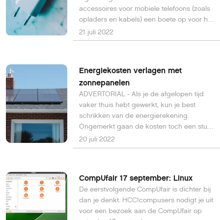
accessoires voor mobiele telefoons (zoals
opladers en kabels) een boete op voor het
belemmeren van het onderzoek naar
21 juli 2022
overtredingen.
Energiekosten verlagen met
zonnepanelen
ADVERTORIAL - Als je de afgelopen tijd
vaker thuis hebt gewerkt, kun je best
schrikken van de energierekening.
Ongemerkt gaan de kosten toch een stuk
omhoog.
20 juli 2022
CompUfair 17 september: Linux
De eerstvolgende CompUfair is dichter bij
dan je denkt. HCC!compusers nodigt je uit
voor een bezoek aan de CompUfair op