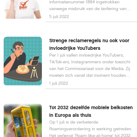
informatienummer 1884 ingetrokken
vanwege misbruik van de tarifering van
het nummer door nummergebruiker 1840
5 juli 2022
B.V. Let op: het gaat hier niet om 0900-
1884. Dit is het nummer van de
klantenservice van Ziggo.
Strenge reclameregels nu ook voor
invloedrijke YouTubers
Per 1 juli vallen invloedrijke YouTubers,
TikTok-ers, Instagrammers onder toezicht
van het Commissariaat voor de Media. Zij
moeten zich vanaf dat moment houden
aan de Mediawet.
1 juli 2022
Tot 2032 dezelfde mobiele belkosten
in Europa als thuis
Op 1 juli is de verbeterde
Roamingverordening in werking getreden.
Het verlengt ‘Roam-like-at-home’ tot 2032.