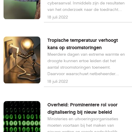
cyberaanval. Inmiddels zijn de resultaten
van het onderzoek naar de toedracht
binnen en volgt hieronder een update.
18 juli 2022
Tropische temperatuur verhoogt
kans op stroomstoringen
Meerdere dagen van extreme warmte en
droogte kunnen ertoe leiden dat het
aantal stroomstoringen toeneemt.
Daarvoor waarschuwt netbeheerder
Liander.
18 juli 2022
Overheid: Prominentere rol voor
digitalisering bij nieuw beleid
Ministeries en uitvoeringsorganisaties
moeten voortaan bij het maken van
nieuwe wetten en regels nadrukkelijk