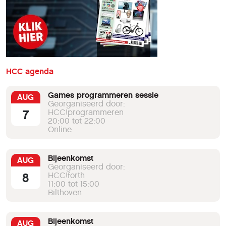
HCC agenda
Games programmeren sessie
AUG
Georganiseerd door:
7
HCC!programmeren
20:00 tot 22:00
Online
Bijeenkomst
AUG
Georganiseerd door:
8
HCC!forth
11:00 tot 15:00
Bilthoven
Bijeenkomst
AUG