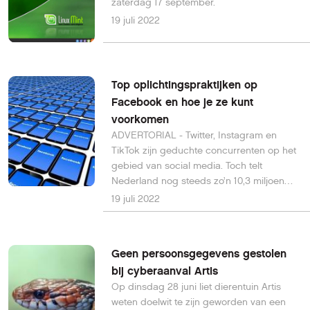
zaterdag 17 september.
19 juli 2022
Top oplichtingspraktijken op
Facebook en hoe je ze kunt
voorkomen
ADVERTORIAL - Twitter, Instagram en
TikTok zijn geduchte concurrenten op het
gebied van social media. Toch telt
Nederland nog steeds zo’n 10,3 miljoen
mensen met een Facebook-account. Na
19 juli 2022
WhatsApp blijft Facebook ook in 2022 een
van de grootste spelers.
Geen persoonsgegevens gestolen
bij cyberaanval Artis
Op dinsdag 28 juni liet dierentuin Artis
weten doelwit te zijn geworden van een