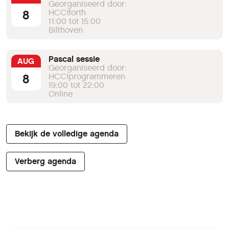
Georganiseerd door:
8
HCC!forth
11:00 tot 15:00
Bilthoven
Pascal sessie
AUG
Georganiseerd door:
8
HCC!programmeren
19:00 tot 22:00
Online
Bekijk de volledige agenda
Verberg agenda