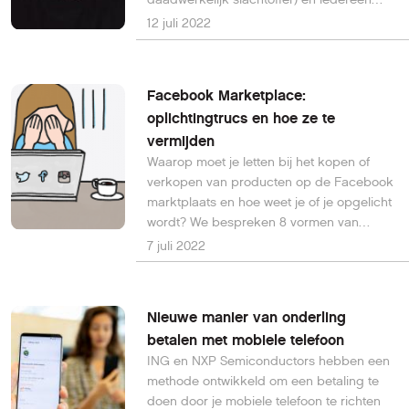
slachtoffer kan worden. Reden voor de
12 juli 2022
overheid om actie te ondernemen.
Facebook Marketplace:
oplichtingtrucs en hoe ze te
vermijden
Waarop moet je letten bij het kopen of
verkopen van producten op de Facebook
marktplaats en hoe weet je of je opgelicht
wordt? We bespreken 8 vormen van
oplichting en geven 10 tips om je te helpen
7 juli 2022
veilig door Facebook Marketplace te
navigeren.
Nieuwe manier van onderling
betalen met mobiele telefoon
ING en NXP Semiconductors hebben een
methode ontwikkeld om een betaling te
doen door je mobiele telefoon te richten