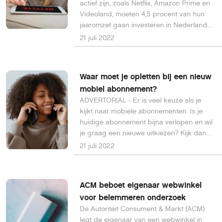
actief zijn, zoals Netflix, Amazon Prime en
Videoland, moeten 4,5 procent van hun
jaaromzet gaan investeren in Nederlandse
series, films en documentaires.
21 juli 2022
Waar moet je opletten bij een nieuw
mobiel abonnement?
ADVERTORIAL - Er is veel keuze als je
kijkt naar mobiele abonnementen. Is je
huidige abonnement bijna verlopen en wil
je graag een nieuwe uitkiezen? Kijk dan
eens naar verschillende mobiele
21 juli 2022
providers.
ACM beboet eigenaar webwinkel
voor belemmeren onderzoek
De Autoriteit Consument & Markt (ACM)
legt de eigenaar van een webwinkel in