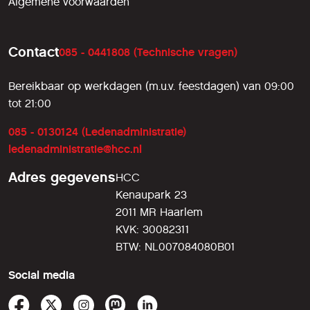
Algemene voorwaarden
Contact
085 - 0441808 (Technische vragen)
Bereikbaar op werkdagen (m.u.v. feestdagen) van 09:00
tot 21:00
085 - 0130124 (Ledenadministratie)
ledenadministratie@hcc.nl
Adres gegevens
HCC
Kenaupark 23
2011 MR Haarlem
KVK: 30082311
BTW: NL007084080B01
Social media