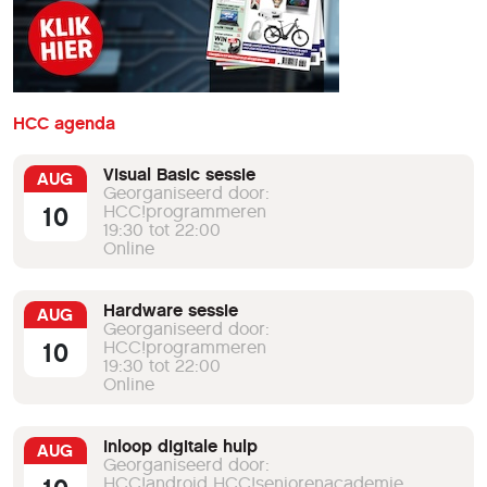
HCC agenda
Visual Basic sessie
AUG
Georganiseerd door:
10
HCC!programmeren
19:30 tot 22:00
Online
Hardware sessie
AUG
Georganiseerd door:
10
HCC!programmeren
19:30 tot 22:00
Online
Inloop digitale hulp
AUG
Georganiseerd door:
HCC!android HCC!seniorenacademie