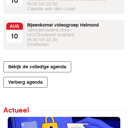
10
19:30 tot 22:00
Capelle aan den IJssel
Bijeenkomst videogroep Helmond
AUG
Georganiseerd door:
10
HCC!zuidoost-brabant
19:30 tot 22:30
Eindhoven
Bekijk de volledige agenda
Verberg agenda
Actueel