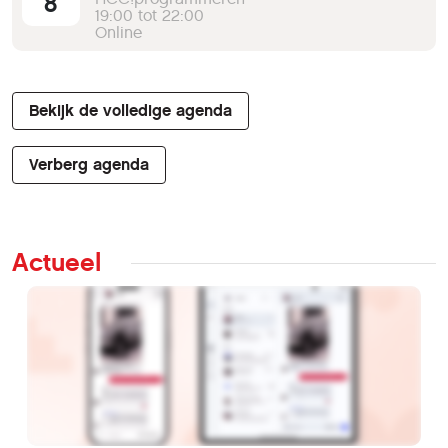
8
19:00 tot 22:00
Online
Bekijk de volledige agenda
Verberg agenda
Actueel