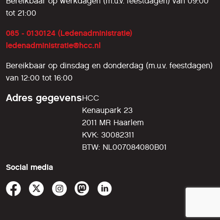
Bereikbaar op werkdagen (m.u.v. feestdagen) van 09:00
tot 21:00
085 - 0130124 (Ledenadministratie)
ledenadministratie@hcc.nl
Bereikbaar op dinsdag en donderdag (m.u.v. feestdagen)
van 12:00 tot 16:00
Adres gegevens
HCC
Kenaupark 23
2011 MR Haarlem
KVK: 30082311
BTW: NL007084080B01
Social media