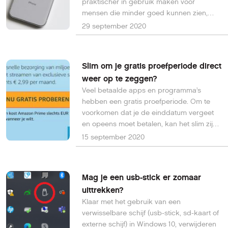
praktischer in gebruik maken voor
mensen die minder goed kunnen zien,
horen of voelen. iOS 14, de recente
29 september 2020
iPhone-software, heeft echter een nieuwe
functie die voor iedereen handig is: tikken
op de achterkant. Lees hier wat je daar
Slim om je gratis proefperiode direct
allemaal mee kunt!
weer op te zeggen?
Veel betaalde apps en programma’s
hebben een gratis proefperiode. Om te
voorkomen dat je de einddatum vergeet
en opeens moet betalen, kan het slim zijn
om dat proefabonnement meteen na
15 september 2020
afsluiten weer op te zeggen. Zeker als je
toegang tot die einddatum gewoon geldig
blijft.
Mag je een usb-stick er zomaar
uittrekken?
Klaar met het gebruik van een
verwisselbare schijf (usb-stick, sd-kaart of
externe schijf) in Windows 10, verwijderen