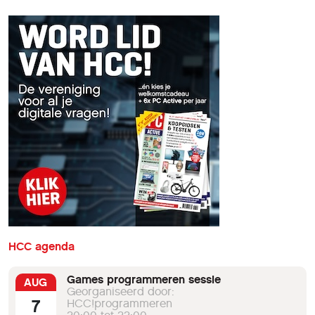
HCC agenda
Games programmeren sessie
AUG
Georganiseerd door:
7
HCC!programmeren