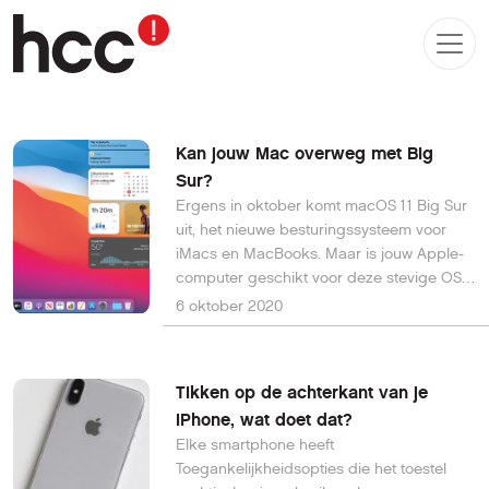
Kan jouw Mac overweg met Big
Sur?
Ergens in oktober komt macOS 11 Big Sur
uit, het nieuwe besturingssysteem voor
iMacs en MacBooks. Maar is jouw Apple-
computer geschikt voor deze stevige OS-
update? En wat als dat niet zo is? Je leest
6 oktober 2020
het hier.
Tikken op de achterkant van je
iPhone, wat doet dat?
Elke smartphone heeft
Toegankelijkheidsopties die het toestel