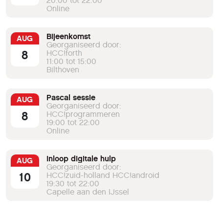
20:00 tot 22:00
Online
Bijeenkomst
AUG
Georganiseerd door:
8
HCC!forth
11:00 tot 15:00
Bilthoven
Pascal sessie
AUG
Georganiseerd door:
8
HCC!programmeren
19:00 tot 22:00
Online
Inloop digitale hulp
AUG
Georganiseerd door:
10
HCC!zuid-holland HCC!android
19:30 tot 22:00
Capelle aan den IJssel