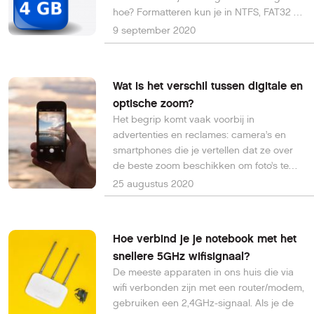
hoe? Formatteren kun je in NTFS, FAT32 of
exFAT? Maar wat zijn eigenlijk de
9 september 2020
verschillen tussen deze
bestandssystemen?
Wat is het verschil tussen digitale en
optische zoom?
Het begrip komt vaak voorbij in
advertenties en reclames: camera’s en
smartphones die je vertellen dat ze over
de beste zoom beschikken om foto’s te
nemen. Maar wist je dat er een verschil is
25 augustus 2020
tussen optische en digitale zoom? Wat is
het verschil hiertussen?
Hoe verbind je je notebook met het
snellere 5GHz wifisignaal?
De meeste apparaten in ons huis die via
wifi verbonden zijn met een router/modem,
gebruiken een 2,4GHz-signaal. Als je de