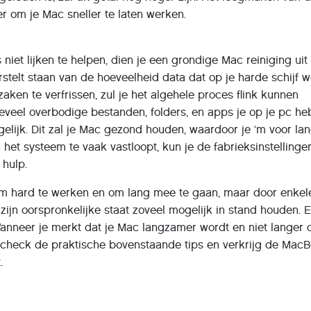
r om je Mac sneller te laten werken.
niet lijken te helpen, dien je een grondige Mac reiniging uit 
erstelt staan van de hoeveelheid data dat op je harde schijf 
aken te verfrissen, zul je het algehele proces flink kunnen
eveel overbodige bestanden, folders, en apps je op je pc he
elijk. Dit zal je Mac gezond houden, waardoor je ‘m voor la
n het systeem te vaak vastloopt, kun je de fabrieksinstellinge
 hulp.
m hard te werken en om lang mee te gaan, maar door enkel
je zijn oorspronkelijke staat zoveel mogelijk in stand houden. 
Wanneer je merkt dat je Mac langzamer wordt en niet langer 
 check de praktische bovenstaande tips en verkrijg de Mac
.