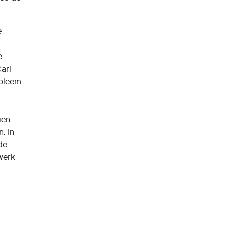
e
e
arl
obleem
ien
. In
de
werk