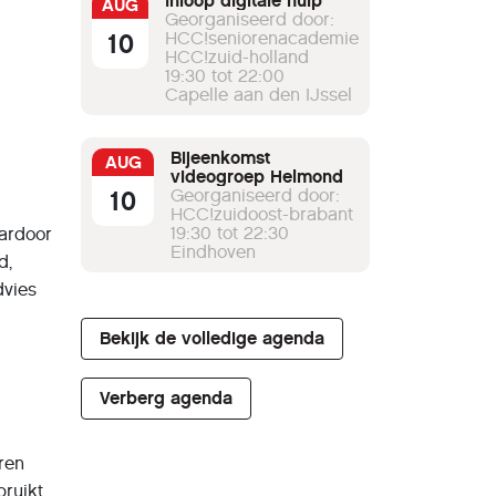
Inloop digitale hulp
AUG
Georganiseerd door:
10
HCC!seniorenacademie
HCC!zuid-holland
19:30 tot 22:00
Capelle aan den IJssel
Bijeenkomst
AUG
videogroep Helmond
10
Georganiseerd door:
HCC!zuidoost-brabant
19:30 tot 22:30
aardoor
Eindhoven
d,
dvies
Bekijk de volledige agenda
Verberg agenda
eren
bruikt