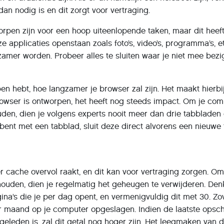
an nodig is en dit zorgt voor vertraging.
rpen zijn voor een hoop uiteenlopende taken, maar dit heef
e applicaties openstaan zoals foto’s, video’s, programma’s, e
zamer worden. Probeer alles te sluiten waar je niet mee bezi
n hebt, hoe langzamer je browser zal zijn. Het maakt hierbij
rowser is ontworpen, het heeft nog steeds impact. Om je co
uden, dien je volgens experts nooit meer dan drie tabbladen
 bent met een tabblad, sluit deze direct alvorens een nieuwe 
er cache overvol raakt, en dit kan voor vertraging zorgen. O
houden, dien je regelmatig het geheugen te verwijderen. De
gina’s die je per dag opent, en vermenigvuldig dit met 30. Zo
r maand op je computer opgeslagen. Indien de laatste opsc
eleden is, zal dit getal nog hoger zijn. Het leegmaken van 