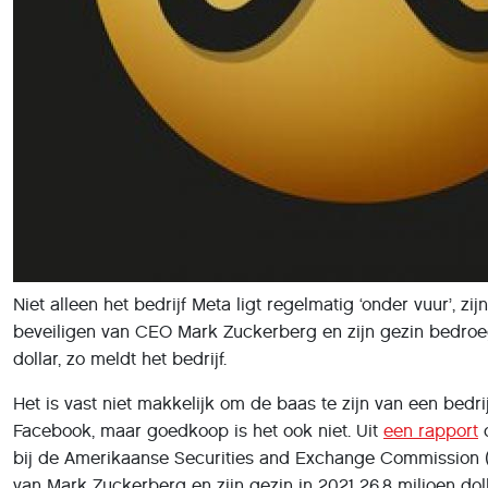
Niet alleen het bedrijf Meta ligt regelmatig ‘onder vuur’, zi
beveiligen van CEO Mark Zuckerberg en zijn gezin bedroeg
dollar, zo meldt het bedrijf.
Het is vast niet makkelijk om de baas te zijn van een bedri
Facebook, maar goedkoop is het ook niet. Uit
een rapport
d
bij de Amerikaanse Securities and Exchange Commission (SE
van Mark Zuckerberg en zijn gezin in 2021 26,8 miljoen doll