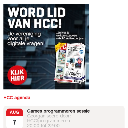
HCC agenda
Games programmeren sessie
AUG
Georganiseerd door:
7
HCC!programmeren
20:00 tot 22:00