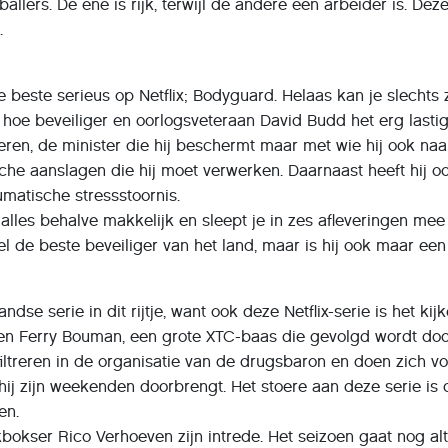
allers. De ene is rijk, terwijl de andere een arbeider is. Dez
.
beste serieus op Netflix; Bodyguard. Helaas kan je slechts 
 hoe beveiliger en oorlogsveteraan David Budd het erg lastig
eren, de minister die hij beschermt maar met wie hij ook na
ische aanslagen die hij moet verwerken. Daarnaast heeft hij o
umatische stressstoornis.
alles behalve makkelijk en sleept je in zes afleveringen mee
wel de beste beveiliger van het land, maar is hij ook maar ee
dse serie in dit rijtje, want ook deze Netflix-serie is het kij
en Ferry Bouman, een grote XTC-baas die gevolgd wordt do
filtreren in de organisatie van de drugsbaron en doen zich vo
ij zijn weekenden doorbrengt. Het stoere aan deze serie is 
en.
kbokser Rico Verhoeven zijn intrede. Het seizoen gaat nog alt