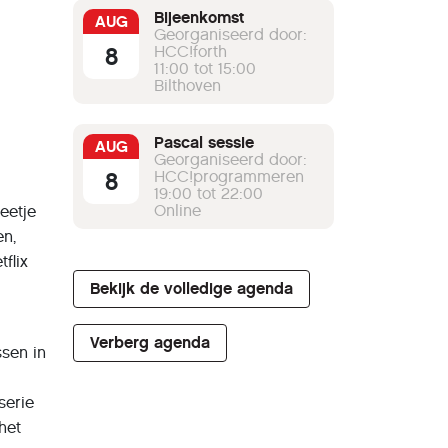
Bijeenkomst
AUG
Georganiseerd door:
8
HCC!forth
11:00 tot 15:00
Bilthoven
Pascal sessie
AUG
Georganiseerd door:
8
HCC!programmeren
19:00 tot 22:00
Online
beetje
en,
tflix
Bekijk de volledige agenda
Verberg agenda
ssen in
serie
het