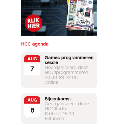
HCC agenda
Games programmeren
AUG
sessie
7
Georganiseerd door:
HCC!programmeren
20:00 tot 22:00
Online
Bijeenkomst
AUG
Georganiseerd door:
8
HCC!forth
11:00 tot 15:00
Bilthoven