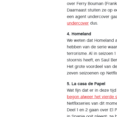
over Ferry Bouman (Frank 
Daarnaast stuiten ze op e
een agent undercover ga
undercover
dus.
4. Homeland
We weten dat Homeland al
hebben van de serie waar
terrorisme. Al in seizoen
stoornis heeft, en Saul Be
Het grote voordeel van dez
zeven seizoenen op Netfli
5. La casa de Papel
Wat fijn dat er in deze t
begon alweer het vierde s
Netflixseries van dit mome
Deel 1 en 2 gaan over El 
in Spanje ooit pleegt: ze 