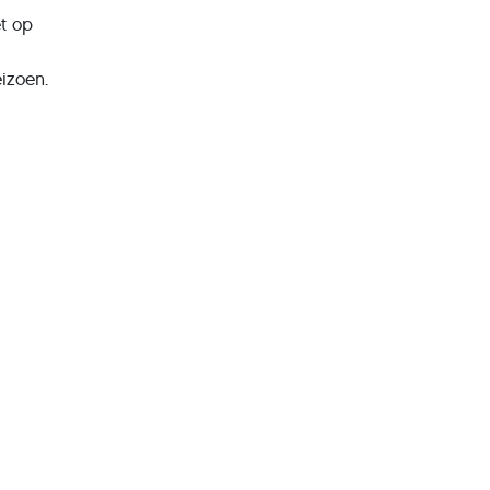
et op
izoen.