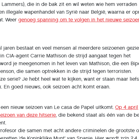
Lammers), die in de bak zit en wil weten wie hem verraden 
en illegale wapenhandel van Syrië naar België, waarna er o
at. Weer
genoeg spanning om te volgen in het nieuwe seizoe
 jaren bestaat en veel mensen al meerdere seizoenen gezi
in CIA-agent Carrie Mathison de strijd aangaat tegen het
 1 word je meegenomen in het leven van Mathison, die een Bip
renson, die samen optrekken in de strijd tegen terroristen.
e serie? Je hebt heel wat te kijken, want er staan maar liefs
x. En goed nieuws, ook seizoen acht komt eraan.
ijd een nieuw seizoen van Le casa de Papel uitkomt.
Op 4 april
eizoen van deze hitserie
, die bekend staat als één van de b
nt.
Profesor die samen met acht andere criminelen de grootste o
bezetten ‘de Koninklijke Munt’ van Spanje. Hier wordt zo’n 2,4