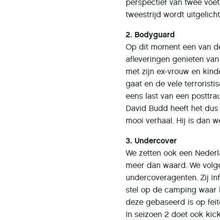
perspectief van twee voetb
tweestrijd wordt uitgelicht
2. Bodyguard
Op dit moment een van de 
afleveringen genieten van
met zijn ex-vrouw en kind
gaat en de vele terrorist
eens last van een posttra
David Budd heeft het dus 
mooi verhaal. Hij is dan 
3. Undercover
We zetten ook een Nederlan
meer dan waard. We volg
undercoveragenten. Zij in
stel op de camping waar h
deze gebaseerd is op feit
In seizoen 2 doet ook kic