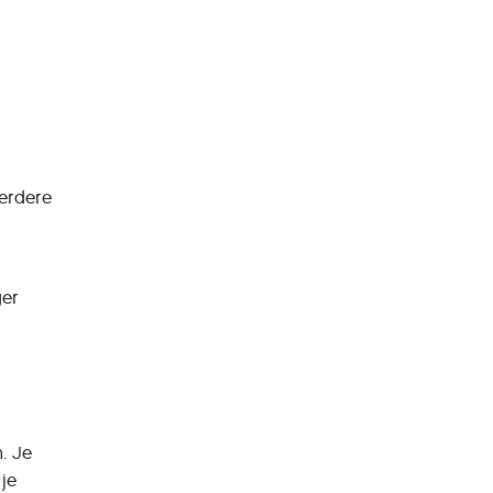
eerdere
ger
. Je
 je