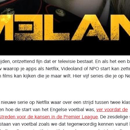
ijden, ontzettend fijn dat er televisie bestaat. En als het een 
v waarop je apps als Netflix, Videoland of NPO start kan zett
 films kan kijken die je maar wilt. Hier vijf series die je op Ne
 nieuwe serie op Netflix waar over een strijd tussen twee kla
ien hoe de start van het Engelse voetbal was,
ver voordat de
streden voor de kansen in de Premier League
. De zesdelige 
tstaan van voetbal zoals we dat tegenwoordig kennen vanuit 