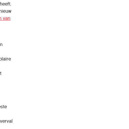
heeft.
pnieuw
n van
en
olaire
t
este
verval