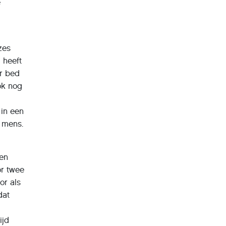
e
zes
 heeft
ar bed
ok nog
 in een
n mens.
ken
or twee
or als
dat
ijd