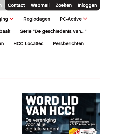
n
Contact
Webmail
Zoeken
Inloggen
ging
Regiodagen
PC-Active
baak
Serie "De geschiedenis van..."
en
HCC-Locaties
Persberichten