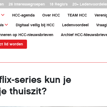
en
26 interessegroepen
18 Regio's
20+ Ledenvoordele
HCC-agenda
Over HCC
TEAM HCC
Vereni
is
Digitaal veilig bij HCC
Ledenvoordeel
Vraag
nneren op HCC-nieuwsbrieven
Archief HCC-Nieuwsbriev
ct lid worden
lix-series kun je
je thuiszit?