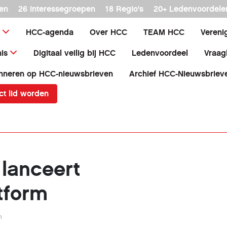
en
26 interessegroepen
18 Regio's
20+ Ledenvoordele
HCC-agenda
Over HCC
TEAM HCC
Vereni
is
Digitaal veilig bij HCC
Ledenvoordeel
Vraag
nneren op HCC-nieuwsbrieven
Archief HCC-Nieuwsbriev
ct lid worden
lanceert
tform
n