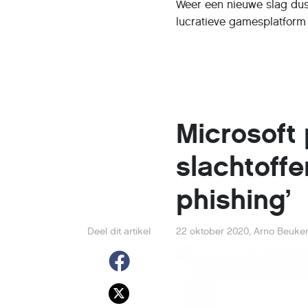
Weer een nieuwe slag dus 
lucratieve gamesplatform
Microsoft 
slachtoffe
phishing’
Deel dit artikel
22 oktober 2020
,
Arno Beuke