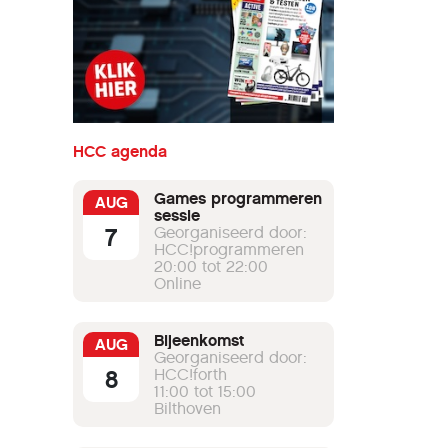
HCC agenda
Games programmeren
AUG
sessie
7
Georganiseerd door:
HCC!programmeren
20:00 tot 22:00
Online
Bijeenkomst
AUG
Georganiseerd door:
8
HCC!forth
11:00 tot 15:00
Bilthoven