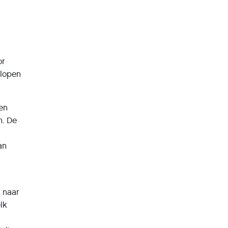
or
elopen
een
n. De
an
e naar
lk