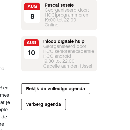
Pascal sessie
AUG
Georganiseerd door:
8
HCC!programmeren
19:00 tot 22:00
Online
Inloop digitale hulp
AUG
Georganiseerd door:
10
HCC!seniorenacademie
HCC!android
19:30 tot 22:00
Capelle aan den IJssel
 op
t
en
Bekijk de volledige agenda
ames
ar je
Verberg agenda
pple-
n de
re