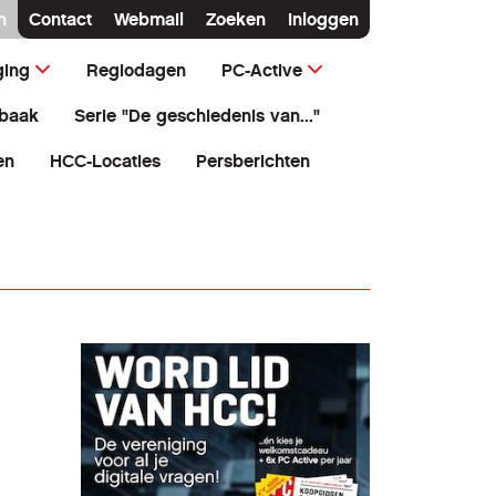
n
Contact
Webmail
Zoeken
Inloggen
ging
Regiodagen
PC-Active
baak
Serie "De geschiedenis van..."
en
HCC-Locaties
Persberichten