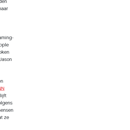
eden
naar
aming-
Apple
token
 Jason
en
NN
jft
olgens
 mensen
at ze