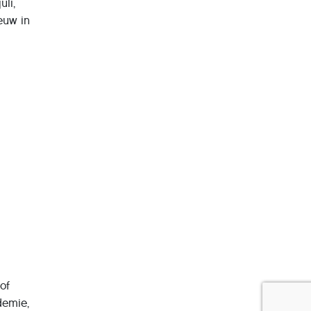
uli,
euw in
 of
demie,