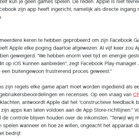
elf kun je geen games spelen. De reden: Apple is niet tevr
book zijn app heeft ingericht, namelijk als directe ingang 
.
 meerdere keren te hebben geprobeerd om zijn Facebook G
eeft Apple elke poging daartoe afgewezen. Al vijf keer zou 
ebben geweigerd. “We hebben enorm veel tijd en energie ges
dit op iOS kunnen aanbieden", zegt Facebook Play-manager
toe een buitengewoon frustrerend proces geweest.”
ns zijn regels elke game apart moet worden ingediend als e
gebruikersbeoordelingen en recensies. Op een vraag van
C
lachten, antwoordt Apple dat het “constructieve feedback bli
ijn apps kan laten voldoen aan de App Store-richtlijnen.” V
 de controle blijven houden over de inkomsten. “Terwijl wij
n spelen wanneer en hoe ze willen, ongeacht het apparaat d
t bedrijf.