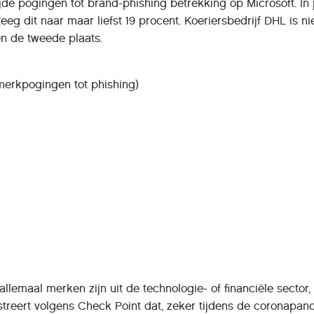
de pogingen tot brand-phishing betrekking op Microsoft. In j
eg dit naar maar liefst 19 procent. Koeriersbedrijf DHL is ni
en de tweede plaats.
 merkpogingen tot phishing)
 allemaal merken zijn uit de technologie- of financiële sector,
lustreert volgens Check Point dat, zeker tijdens de coronapan