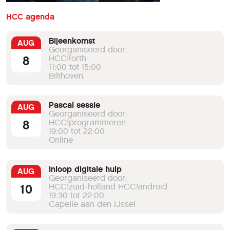
HCC agenda
Bijeenkomst
AUG
Georganiseerd door:
8
HCC!forth
11:00 tot 15:00
Bilthoven
Pascal sessie
AUG
Georganiseerd door:
8
HCC!programmeren
19:00 tot 22:00
Online
Inloop digitale hulp
AUG
Georganiseerd door:
10
HCC!zuid-holland HCC!android
19:30 tot 22:00
Capelle aan den IJssel