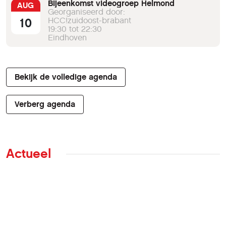
Bijeenkomst videogroep Helmond
AUG
Georganiseerd door:
10
HCC!zuidoost-brabant
19:30 tot 22:30
Eindhoven
Bekijk de volledige agenda
Verberg agenda
Actueel