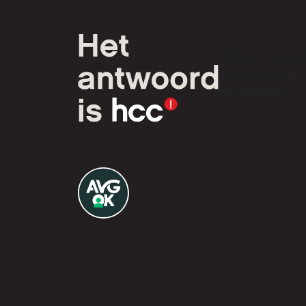
HCC is een verenig
van computer- en
tech-liefhebbers.