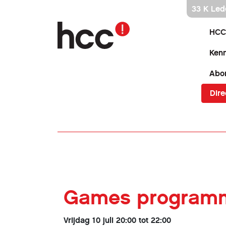
Ga
33 K Led
direct
naar
HCC
inhoud
Kenn
Abo
Dire
Games programm
Vrijdag 10 juli 20:00 tot 22:00