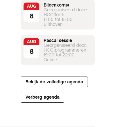
Bijeenkomst
AUG
Georganiseerd door:
8
HCC!forth
11:00 tot 15:00
Bilthoven
Pascal sessie
AUG
Georganiseerd door:
8
HCC!programmeren
19:00 tot 22:00
Online
Bekijk de volledige agenda
Verberg agenda