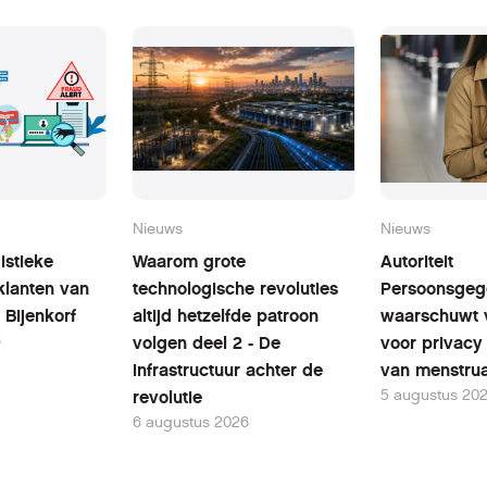
Nieuws
Nieuws
istieke
Waarom grote
Autoriteit
klanten van
technologische revoluties
Persoonsgeg
 Bijenkorf
altijd hetzelfde patroon
waarschuwt 
6
volgen deel 2 - De
voor privacy 
infrastructuur achter de
van menstrua
5 augustus 20
revolutie
6 augustus 2026