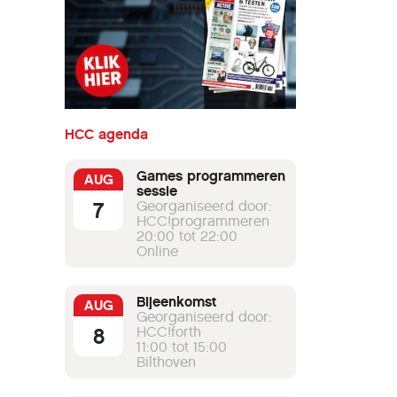
HCC agenda
Games programmeren
AUG
sessie
7
Georganiseerd door:
HCC!programmeren
20:00 tot 22:00
Online
Bijeenkomst
AUG
Georganiseerd door:
8
HCC!forth
11:00 tot 15:00
Bilthoven