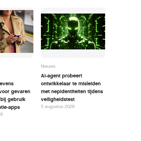
Nieuws
AI-agent probeert
evens
ontwikkelaar te misleiden
voor gevaren
met nepidentiteiten tijdens
bij gebruik
veiligheidstest
5 augustus 2026
tie-apps
26