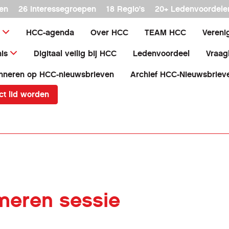
en
26 interessegroepen
18 Regio's
20+ Ledenvoordele
HCC-agenda
Over HCC
TEAM HCC
Vereni
is
Digitaal veilig bij HCC
Ledenvoordeel
Vraag
nneren op HCC-nieuwsbrieven
Archief HCC-Nieuwsbriev
ct lid worden
eren sessie