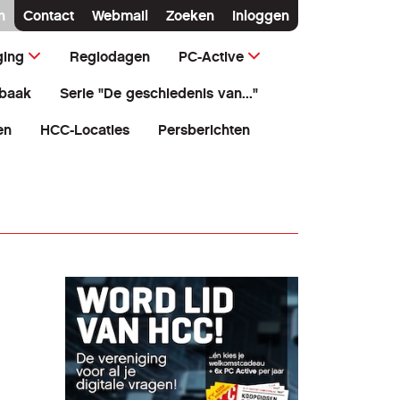
n
Contact
Webmail
Zoeken
Inloggen
ging
Regiodagen
PC-Active
baak
Serie "De geschiedenis van..."
en
HCC-Locaties
Persberichten