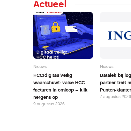
Actueel
Nieuws
Nieuws
HCC!digitaalveilig
Datalek bij log
waarschuwt: valse HCC-
partner treft 
facturen in omloop – klik
Punten-klante
7 augustus 2026
nergens op
9 augustus 2026