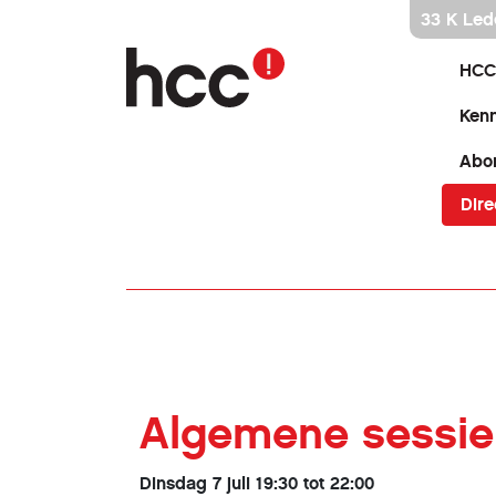
Ga
33 K Led
direct
naar
HCC
inhoud
Kenn
Abo
Dire
Algemene sessi
Dinsdag 7 juli 19:30 tot 22:00