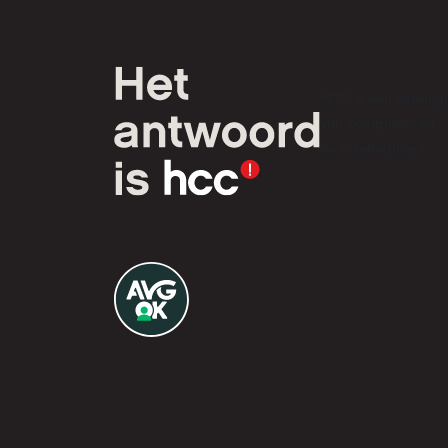
HCC is een verenig
van computer- en
tech-liefhebbers.