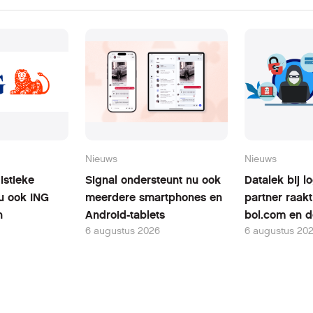
Nieuws
Nieuws
istieke
Signal ondersteunt nu ook
Datalek bij l
nu ook ING
meerdere smartphones en
partner raakt
n
Android-tablets
bol.com en d
6 augustus 2026
6 augustus 20