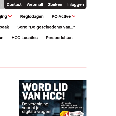
n
Contact
Webmail
Zoeken
Inloggen
ging
Regiodagen
PC-Active
baak
Serie "De geschiedenis van..."
en
HCC-Locaties
Persberichten