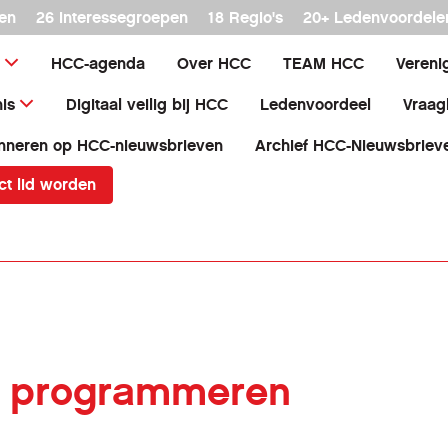
en
26 interessegroepen
18 Regio's
20+ Ledenvoordele
HCC-agenda
Over HCC
TEAM HCC
Vereni
is
Digitaal veilig bij HCC
Ledenvoordeel
Vraag
nneren op HCC-nieuwsbrieven
Archief HCC-Nieuwsbriev
ct lid worden
e programmeren