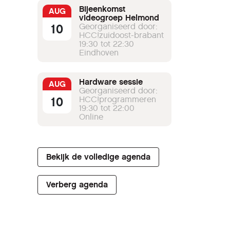
Bijeenkomst
AUG
videogroep Helmond
10
Georganiseerd door:
HCC!zuidoost-brabant
19:30 tot 22:30
Eindhoven
Hardware sessie
AUG
Georganiseerd door:
10
HCC!programmeren
19:30 tot 22:00
Online
Bekijk de volledige agenda
Verberg agenda