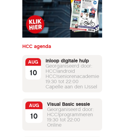
HCC agenda
Inloop digitale hulp
AUG
Georganiseerd door:
10
HCC!android
HCC!seniorenacademie
19:30 tot 22:00
Capelle aan den IJssel
Visual Basic sessie
AUG
Georganiseerd door:
10
HCC!programmeren
19:30 tot 22:00
Online