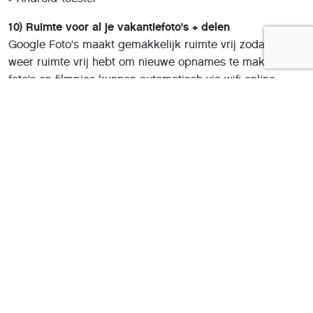
10) Ruimte voor al je vakantiefoto's + delen
Google Foto's maakt gemakkelijk ruimte vrij zodat je
weer ruimte vrij hebt om nieuwe opnames te maken. Je
foto's en filmpjes kunnen automatisch via wifi online
opgeslagen worden. Ook is het handig om de beste
vakantiefoto's te verzamelen samen met je mede-
vakantiegangers en te delen met de thuisblijvers.
> iPhone/iPad
> Android-toestel
Ga voor meer (vakantie)tips en hoe je in het bezit komt
van de uitgebreide Google foto's gids naar
apple.hcc.nl
.
Deel dit artikel