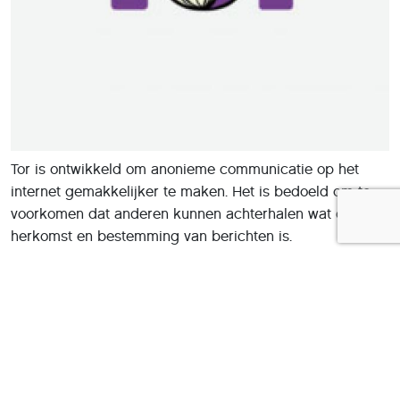
Tor is ontwikkeld om anonieme communicatie op het
internet gemakkelijker te maken. Het is bedoeld om te
voorkomen dat anderen kunnen achterhalen wat de
herkomst en bestemming van berichten is.
De naam Tor is afgeleid van The Onion Router en
gebaseerd op de techniek onion routing, die
oorspronkelijk is ontwikkeld voor de Amerkiaanse
marine. Tor werkt met verschillende lagen van encryptie,
net zoals een ui verschillende lagen heeft.
Het Tor-netwerk verbergt je identiteit door je