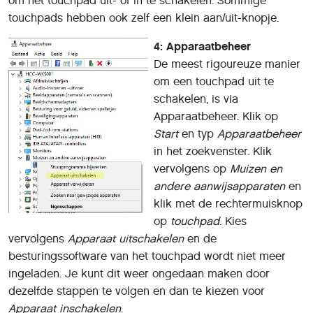
om het touchpad uit- of in te schakelen. Sommige
touchpads hebben ook zelf een klein aan/uit-knopje.
4: Apparaatbeheer
De meest rigoureuze manier
om een touchpad uit te
schakelen, is via
Apparaatbeheer. Klik op
Start
en typ
Apparaatbeheer
in het zoekvenster. Klik
vervolgens op
Muizen en
andere aanwijsapparaten
en
klik met de rechtermuisknop
op
touchpad
. Kies
vervolgens
Apparaat uitschakelen
en de
besturingssoftware van het touchpad wordt niet meer
ingeladen. Je kunt dit weer ongedaan maken door
dezelfde stappen te volgen en dan te kiezen voor
Apparaat inschakelen
.