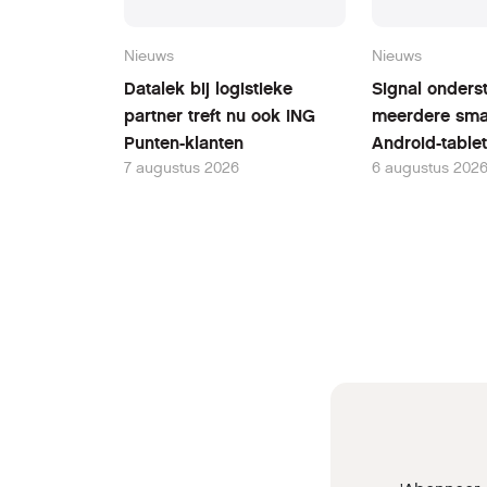
Nieuws
Nieuws
Datalek bij logistieke
Signal onders
partner treft nu ook ING
meerdere sma
Punten-klanten
Android-table
7 augustus 2026
6 augustus 202