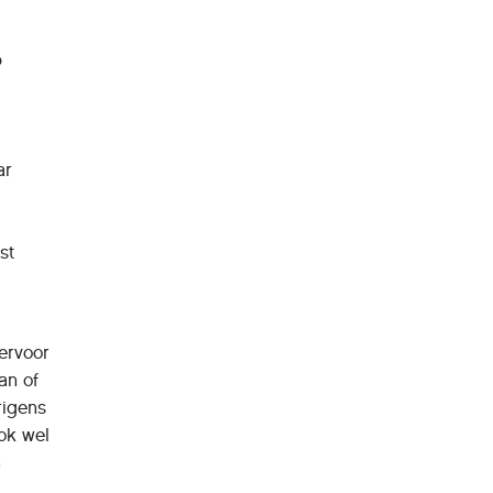
p
ar
st
 ervoor
an of
rigens
ook wel
n