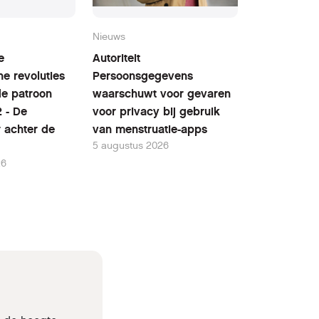
Nieuws
e
Autoriteit
he revoluties
Persoonsgegevens
fde patroon
waarschuwt voor gevaren
2 - De
voor privacy bij gebruik
r achter de
van menstruatie-apps
5 augustus 2026
26