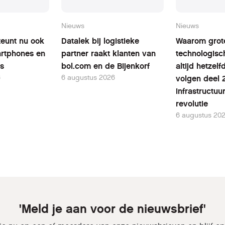
Nieuws
Nieuws
teunt nu ook
Datalek bij logistieke
Waarom grot
rtphones en
partner raakt klanten van
technologisc
ts
bol.com en de Bijenkorf
altijd hetzel
6
6 augustus 2026
volgen deel 
infrastructuu
revolutie
6 augustus 20
'Meld je aan voor de nieuwsbrief'