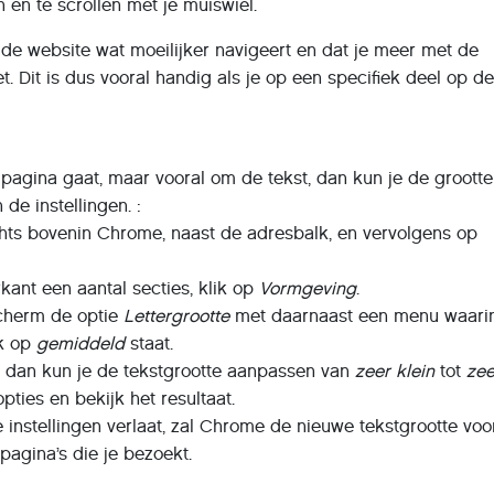
 en te scrollen met je muiswiel.
 de website wat moeilijker navigeert en dat je meer met de
. Dit is dus vooral handig als je op een specifiek deel op de
e pagina gaat, maar vooral om de tekst, dan kun je de grootte
de instellingen. :
echts bovenin Chrome, naast de adresbalk, en vervolgens op
erkant een aantal secties, klik op
Vormgeving
.
scherm de optie
Lettergrootte
met daarnaast een menu waarin
jk op
gemiddeld
staat.
kt dan kun je de tekstgrootte aanpassen van
zeer klein
tot
zee
pties en bekijk het resultaat.
e instellingen verlaat, zal Chrome de nieuwe tekstgrootte voo
pagina’s die je bezoekt.