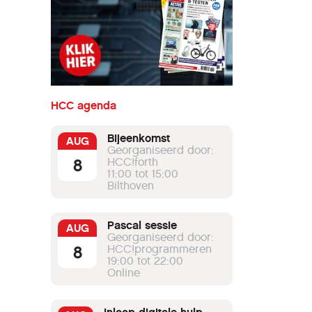
HCC agenda
Bijeenkomst
AUG
Georganiseerd door:
8
HCC!forth
11:00 tot 15:00
Bilthoven
Pascal sessie
AUG
Georganiseerd door:
8
HCC!programmeren
19:00 tot 22:00
Online