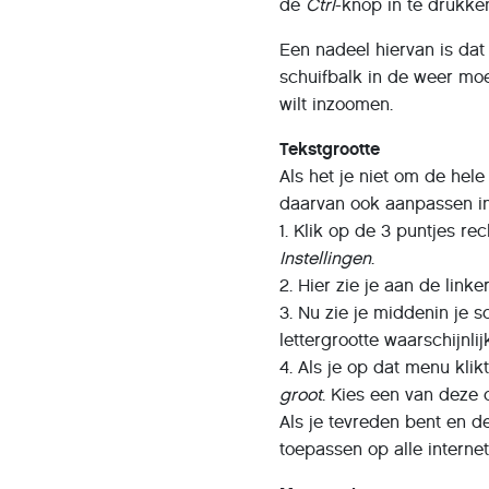
de
Ctrl
-knop in te drukken
Een nadeel hiervan is dat
schuifbalk in de weer moet
wilt inzoomen.
Tekstgrootte
Als het je niet om de hel
daarvan ook aanpassen in 
1. Klik op de 3 puntjes r
Instellingen
.
2. Hier zie je aan de link
3. Nu zie je middenin je 
lettergrootte waarschijnli
4. Als je op dat menu kli
groot
. Kies een van deze o
Als je tevreden bent en d
toepassen op alle internet