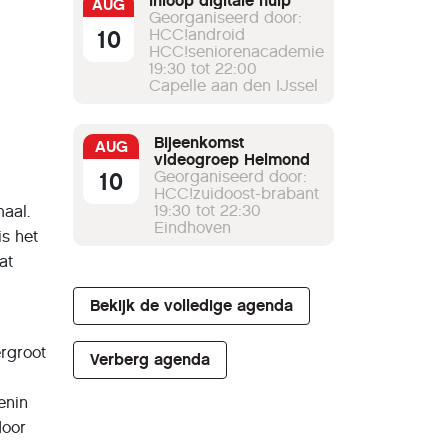
Inloop digitale hulp
AUG
Georganiseerd door:
10
HCC!android
HCC!seniorenacademie
19:30 tot 22:00
Capelle aan den IJssel
Bijeenkomst
AUG
videogroep Helmond
10
Georganiseerd door:
HCC!zuidoost-brabant
19:30 tot 22:30
maal.
Eindhoven
is het
at
Bekijk de volledige agenda
rgroot
Verberg agenda
enin
door