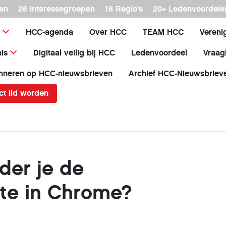
en
26 interessegroepen
18 Regio's
20+ Ledenvoordele
HCC-agenda
Over HCC
TEAM HCC
Vereni
is
Digitaal veilig bij HCC
Ledenvoordeel
Vraag
nneren op HCC-nieuwsbrieven
Archief HCC-Nieuwsbriev
ct lid worden
der je de
tte in Chrome?