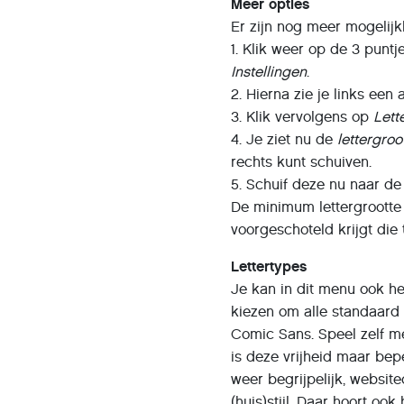
Meer
opties
Er zijn nog meer mogelijk
1. Klik weer op de 3 punt
Instellingen
.
2. Hierna zie je links een 
3. Klik vervolgens op
Lett
4. Je ziet nu de
lettergroo
rechts kunt schuiven.
5. Schuif deze nu naar d
De minimum lettergrootte i
voorgeschoteld krijgt die 
Lettertypes
Je kan in dit menu ook he
kiezen om alle standaard
Comic Sans. Speel zelf me
is deze vrijheid maar bepe
weer begrijpelijk, website
(huis)stijl. Daar hoort ook 