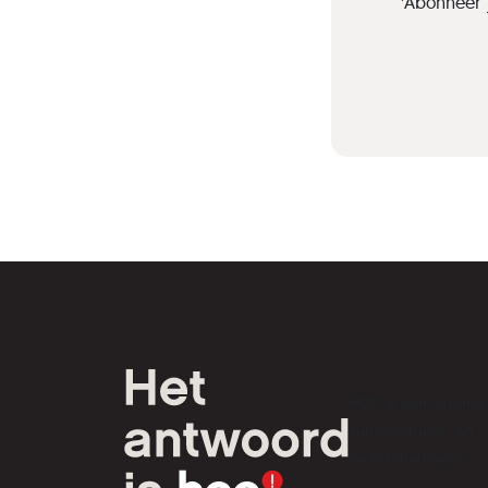
'Abonneer 
HCC is een verenig
van computer- en
tech-liefhebbers.