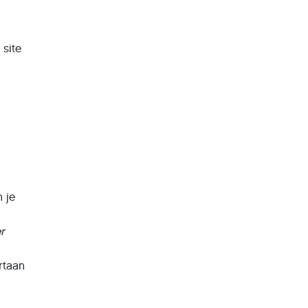
 site
 je
r
rtaan