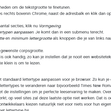
heden om de tekstgrootte te finetunen.
jes rechts bovenin Chrome, naast de adresbalk en klik dan o
aantal secties, klik nu
Vormgeving
.
ertypen aanpassen
. Je komt dan in een submenu terecht.
tte
en
minimum lettergrootte
als knoppen die je van links na
e gewenste corpsgrootte.
s ook handig, zo kan je instellen dat je nooit een websitetek
te klein is om te lezen.
t standaard lettertype aanpassen voor je browser. Zo kun je
 lettertypes te veranderen naar bijvoorbeeld Times New Rom
t de instellingen om je perfecte leeservaring te maken. Ove
rkt, op veel sites zal deze laatste optie niet werken. Dat is 
ontwikkelaars kiezen natuurlijk niet voor niets voor hun eige
het lettertype bij.