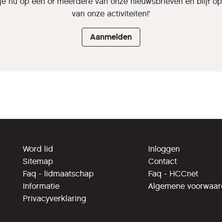
je nu op een of meerdere van onze nieuwsbrieven en blijf o
van onze activiteiten!'
Aanmelden
Word lid
Inloggen
Sitemap
Contact
Faq - lidmaatschap
Faq - HCCnet
ing
Informatie
Algemene voorwaa
Privacyverklaring