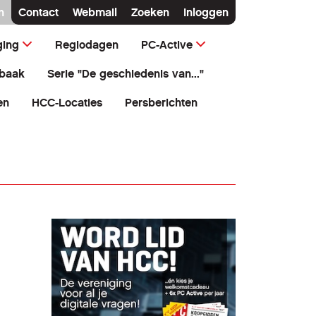
n
Contact
Webmail
Zoeken
Inloggen
ging
Regiodagen
PC-Active
baak
Serie "De geschiedenis van..."
en
HCC-Locaties
Persberichten