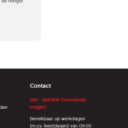
p de hoogte
Contact
085 - 0441808 (Technische
vragen)
rden
Bereikbaar op werkdagen
(m.u.v. feestdagen) van 09:00