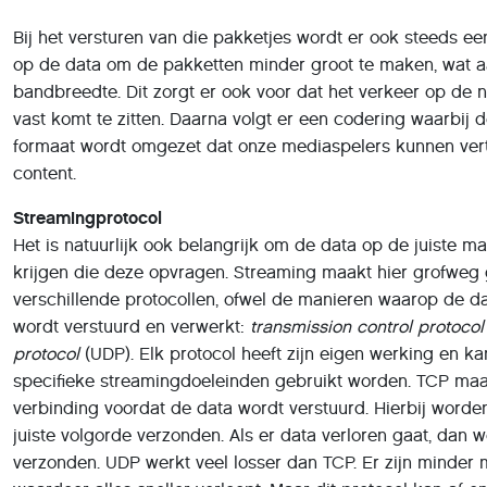
content.
Streamingprotocol
Het is natuurlijk ook belangrijk om de data op de juiste m
krijgen die deze opvragen. Streaming maakt hier grofweg
verschillende protocollen, ofwel de manieren waarop de d
wordt verstuurd en verwerkt:
transmission control protocol
protocol
(UDP). Elk protocol heeft zijn eigen werking en k
specifieke streamingdoeleinden gebruikt worden. TCP maak
verbinding voordat de data wordt verstuurd. Hierbij worden
juiste volgorde verzonden. Als er data verloren gaat, dan
verzonden. UDP werkt veel losser dan TCP. Er zijn minder
waardoor alles sneller verloopt. Maar dit protocol kan af 
zijn in het versturen en verwerken van de pakketjes en je h
mogelijkheid dat er een pakketje ontbreekt. Als gebruiker 
haperingen of vertragingen, wat natuurlijk niet wenselijk is.
TCP is met zijn directe verbinding waarbij het versturen 
volgorde belangrijk is, uitermate geschikt voor het streame