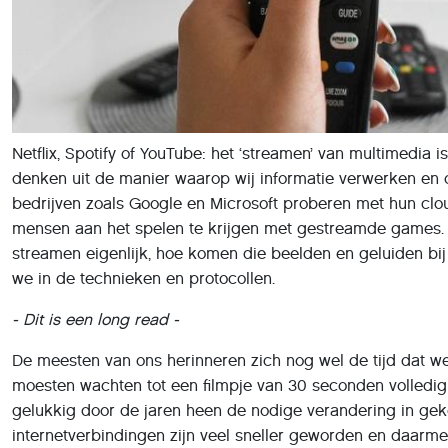
Netflix, Spotify of YouTube: het ‘streamen’ van multimedia 
denken uit de manier waarop wij informatie verwerken en o
bedrijven zoals Google en Microsoft proberen met hun cl
mensen aan het spelen te krijgen met gestreamde games.
streamen eigenlijk, hoe komen die beelden en geluiden bij
we in de technieken en protocollen.
- Dit is een long read -
De meesten van ons herinneren zich nog wel de tijd dat w
moesten wachten tot een filmpje van 30 seconden volledig
gelukkig door de jaren heen de nodige verandering in gek
internetverbindingen zijn veel sneller geworden en daar
steeds vaker afkomstig van online diensten. We kijken minde
minder naar de radio, maar nuttigen meer Netflix, Amazon 
en Spotify. Ook de populariteit van streamingplatformen zo
worden onderschat, zeker niet bij een jonger publiek dat 
heeft tot zijn favoriete streamers.
Vorig jaar zal voor enkele streamingdiensten ook een kant