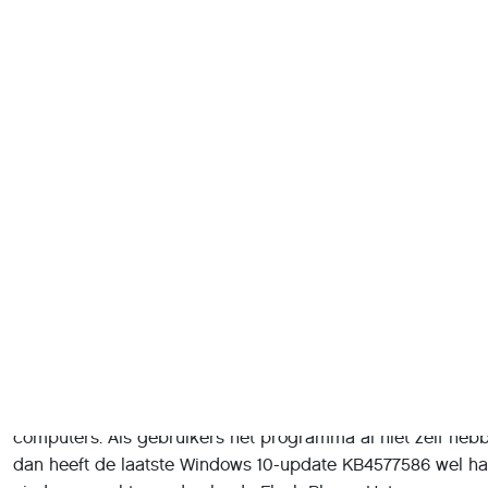
slecht nieuws voor wie nog met Flash-gebaseerde beveilig
werkt. Gelukkig hoef je die niet altijd weg te gooien: Verb
update naar HTML5 gedeeld voor zijn Secure Pro-sticks. Hij
Verbatim-website, maar hier kun je hem downloaden.
Verbatim-usb-sticks hebben een goede reputatie voor beve
Veel modellen zijn beveiligd met een wachtwoord of vinge
modellen van de Verbatim Store n’ Go Secure Pro – met 25
versleuteling en een opslagcapaciteit tussen de 16 en 64 
gebaseerd op Flash, dat inmiddels is verdwenen van de zo
computers. Als gebruikers het programma al niet zelf hebb
dan heeft de laatste Windows 10-update KB4577586 wel h
einde gemaakt aan de aloude Flash Player. Het programm
Adobe zelf sinds vorig jaar al niet meer ondersteund.