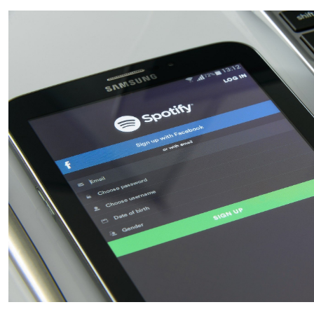
Stream-onderbrekingen
Het versturen van deze data is ondanks zijn digitale aard
aan enkele fysieke beperkingen die invloed kunnen hebben
stream zodra de datapakketjes bij jou binnen zijn. Als de 
en ontvanger te groot wordt, kun je daar dalingen in prest
opmerken. We streamen vaak multimedia-data die van de 