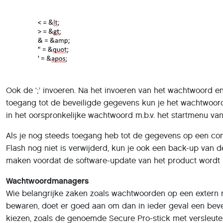
Ook de ‘;’ invoeren. Na het invoeren van het wachtwoord 
toegang tot de beveiligde gegevens kun je het wachtwoor
in het oorspronkelijke wachtwoord m.b.v. het startmenu van 
Als je nog steeds toegang heb tot de gegevens op een c
Flash nog niet is verwijderd, kun je ook een back-up van 
maken voordat de software-update van het product wordt 
Wachtwoordmanagers
Wie belangrijke zaken zoals wachtwoorden op een extern
bewaren, doet er goed aan om dan in ieder geval een bev
kiezen, zoals de genoemde Secure Pro-stick met versleute
alternatief echter zijn wachtwoordmanagers, in betaalde en
met daardoor ook meer of minder functionaliteit. Bekende 
LastPass en Bitwarden.
Synchronisatie tussen computer en mobiele apparaten is e
kanten van wachtwoordmanagers, net als de mogelijkheid
wachtwoorden aan te maken. In PC-Active editie 318, die 