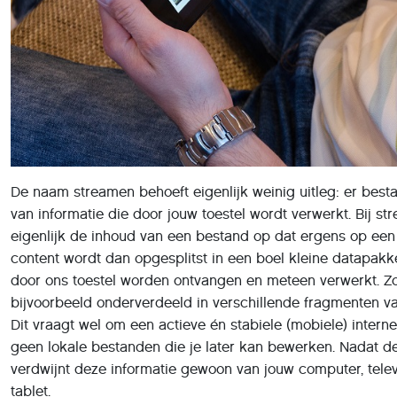
De naam streamen behoeft eigenlijk weinig uitleg: er best
van informatie die door jouw toestel wordt verwerkt. Bij s
eigenlijk de inhoud van een bestand op dat ergens op een 
content wordt dan opgesplitst in een boel kleine datapakk
door ons toestel worden ontvangen en meteen verwerkt. Zo
bijvoorbeeld onderverdeeld in verschillende fragmenten v
Dit vraagt wel om een actieve én stabiele (mobiele) interne
geen lokale bestanden die je later kan bewerken. Nadat de
verdwijnt deze informatie gewoon van jouw computer, telev
tablet.
Bij het versturen van die pakketjes wordt er ook steeds e
op de data om de pakketten minder groot te maken, wat a
bandbreedte. Dit zorgt er ook voor dat het verkeer op de 
vast komt te zitten. Daarna volgt er een codering waarbij 
formaat wordt omgezet dat onze mediaspelers kunnen vert