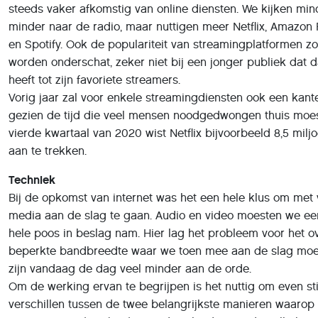
gezien de tijd die veel mensen noodgedwongen thuis moes
vierde kwartaal van 2020 wist Netflix bijvoorbeeld 8,5 mi
aan te trekken.
Techniek
Bij de opkomst van internet was het een hele klus om met 
media aan de slag te gaan. Audio en video moesten we ee
hele poos in beslag nam. Hier lag het probleem voor het ov
beperkte bandbreedte waar we toen mee aan de slag moe
zijn vandaag de dag veel minder aan de orde.
Om de werking ervan te begrijpen is het nuttig om even stil
verschillen tussen de twee belangrijkste manieren waarop 
streamen
en
downloaden
. Bij downloaden worden alle be
de slag wil, integraal op jouw harde schijf opgeslagen. Dat
met het volledige bestand wilt werken wanneer je maar wilt
niet, maar het kent ook enkele nadelen. Om te beginnen ve
schijfruimte en bandbreedte aan een filmpje dat je mogelij
bekijken. Daarnaast moet je in de meeste gevallen wachten