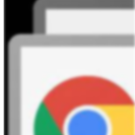
Je hebt het vast wel eens meegemaakt: je bent op je werk