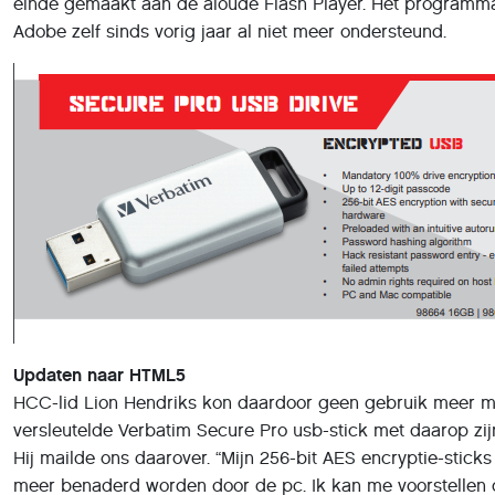
Updaten naar HTML5
HCC-lid Lion Hendriks kon daardoor geen gebruik meer m
versleutelde Verbatim Secure Pro usb-stick met daarop zi
Hij mailde ons daarover. “Mijn 256-bit AES encryptie-stick
meer benaderd worden door de pc. Ik kan me voorstellen 
leden zijn die redelijk in paniek raken als zij op dezelfde w
wachtwoorden opslaan als ik”, schrijft Lion. “Verbatim heef
oplossing, maar die is niet op de website geplaatst. Ik he
in het Duitse Eschborn gebeld en kreeg via de mail een e
toegestuurd om de sticks te upgraden naar HTML5. Deze w
andere HCC’ers delen.”