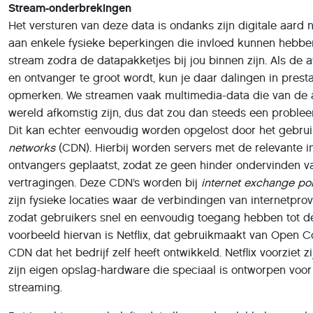
wereld afkomstig zijn, dus dat zou dan steeds een probl
Dit kan echter eenvoudig worden opgelost door het gebru
networks
(CDN). Hierbij worden servers met de relevante i
ontvangers geplaatst, zodat ze geen hinder ondervinden v
vertragingen. Deze CDN’s worden bij
internet exchange po
zijn fysieke locaties waar de verbindingen van internetpr
zodat gebruikers snel en eenvoudig toegang hebben tot d
voorbeeld hiervan is Netflix, dat gebruikmaakt van Open C
CDN dat het bedrijf zelf heeft ontwikkeld. Netflix voorziet z
zijn eigen opslag-hardware die speciaal is ontworpen voor 
streaming.
Dat is echter geen belofte dat alles verder vlekkeloos verl
veel verkeer zijn op de netwerken waarlangs de data word
netwerken niet zijn berekend op een bepaalde drukte, bes
verbinding wegvalt. Ook kunnen er zich steeds vertraging
verschillende plaatsen in de verbinding, waardoor de kwal
beïnvloed wordt.