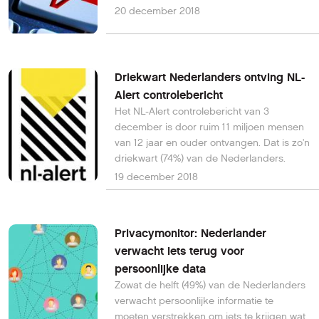
ze eerder toegaven.
20 december 2018
Driekwart Nederlanders ontving NL-
Alert controlebericht
Het NL-Alert controlebericht van 3
december is door ruim 11 miljoen mensen
van 12 jaar en ouder ontvangen. Dat is zo'n
driekwart (74%) van de Nederlanders.
19 december 2018
Privacymonitor: Nederlander
verwacht iets terug voor
persoonlijke data
Zowat de helft (49%) van de Nederlanders
verwacht persoonlijke informatie te
moeten verstrekken om iets te krijgen wat