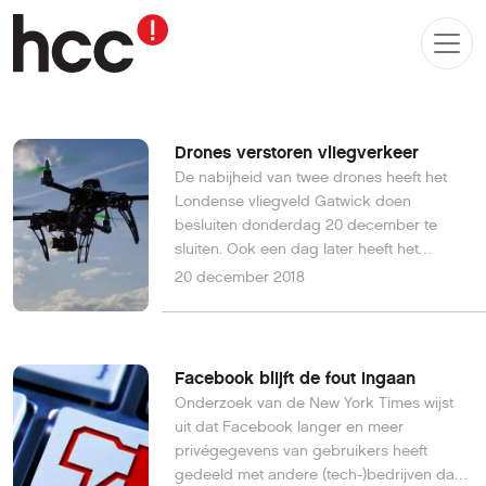
Drones verstoren vliegverkeer
De nabijheid van twee drones heeft het
Londense vliegveld Gatwick doen
besluiten donderdag 20 december te
sluiten. Ook een dag later heeft het
vliegverkeer nog hinder gehad, door een
20 december 2018
nieuwe melding van drones in de
nabijhied van het vliegveld.
Facebook blijft de fout ingaan
Onderzoek van de New York Times wijst
uit dat Facebook langer en meer
privégegevens van gebruikers heeft
gedeeld met andere (tech-)bedrijven dan