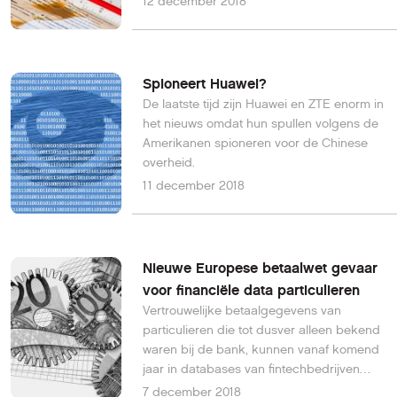
12 december 2018
Spioneert Huawei?
De laatste tijd zijn Huawei en ZTE enorm in
het nieuws omdat hun spullen volgens de
Amerikanen spioneren voor de Chinese
overheid.
11 december 2018
Nieuwe Europese betaalwet gevaar
voor financiële data particulieren
Vertrouwelijke betaalgegevens van
particulieren die tot dusver alleen bekend
waren bij de bank, kunnen vanaf komend
jaar in databases van fintechbedrijven
terechtkomen. Dat schrijft Investico.
7 december 2018