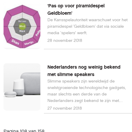
‘Pas op voor piramidespel
Geldbloem’
De Kansspelautoriteit waarschuwt voor het
piramidespel 'Geldbloem' dat via sociale
media ‘spelers’ werft.
28 november 2018
Nederlanders nog weinig bekend
met slimme speakers
Slimme speakers zijn wereldwijd de
snelstgroeiende technologische gadgets,
maar slechts een derde van de
Nederlanders zegt bekend te zijn met
spraaktechnologie en slimme speakers.
27 november 2018
Dat blijkt uit een peiling van Ipsos.
Pagina 108 van 158