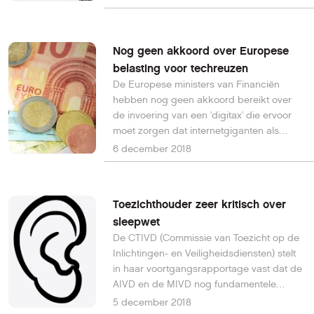
Nog geen akkoord over Europese
belasting voor techreuzen
De Europese ministers van Financiën
hebben nog geen akkoord bereikt over
de invoering van een 'digitax' die ervoor
moet zorgen dat internetgiganten als
Google en Facebook meer belasting gaan
6 december 2018
betalen.
Toezichthouder zeer kritisch over
sleepwet
De CTIVD (Commissie van Toezicht op de
Inlichtingen- en Veiligheidsdiensten) stelt
in haar voortgangsrapportage vast dat de
AIVD en de MIVD nog fundamentele
stappen moeten zetten bij de invoering
5 december 2018