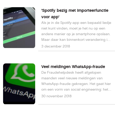
'Spotify bezig met importeerfunctie
voor app'
Als je in de Spotify-app een bepaald liedje
niet kunt vinden, moet je het nu op een
andere manier op je smartphone opslaan.
Maar daar kan binnenkort verandering in
komen.
3 december 2018
Veel meldingen WhatsApp-fraude
De Fraudehelpdesk heeft afgelopen
maanden veel nieuwe meldingen van
WhatsApp-fraude gekregen. Het gaat hier
om een vorm van social engineering: het
gebruikmaken van de bereidheid van de
30 november 2018
mens om anderen in nood te helpen.