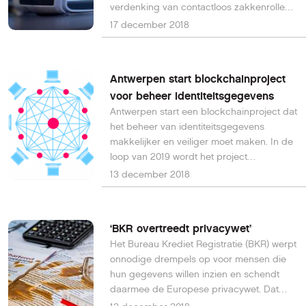
verdenking van contactloos zakkenrollen.
Later op maandag werd bekend dat
17 december 2018
hiervoor geen bewijs gevonden is.
Antwerpen start blockchainproject
voor beheer identiteitsgegevens
Antwerpen start een blockchainproject dat
het beheer van identiteitsgegevens
makkelijker en veiliger moet maken. In de
loop van 2019 wordt het project
uitgewerkt.
13 december 2018
‘BKR overtreedt privacywet’
Het Bureau Krediet Registratie (BKR) werpt
onnodige drempels op voor mensen die
hun gegevens willen inzien en schendt
daarmee de Europese privacywet. Dat
zeggen juristen tegen de NOS.