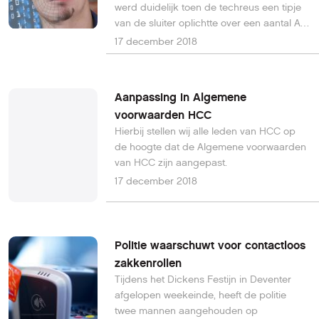
werd duidelijk toen de techreus een tipje
van de sluiter oplichtte over een aantal AI-
projecten die het bedrijf heeft lopen in
17 december 2018
Azië.
Aanpassing in Algemene
voorwaarden HCC
Hierbij stellen wij alle leden van HCC op
de hoogte dat de Algemene voorwaarden
van HCC zijn aangepast.
17 december 2018
Politie waarschuwt voor contactloos
zakkenrollen
Tijdens het Dickens Festijn in Deventer
afgelopen weekeinde, heeft de politie
twee mannen aangehouden op