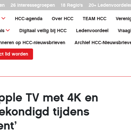
en
26 interessegroepen
18 Regio's
20+ Ledenvoordele
HCC-agenda
Over HCC
TEAM HCC
Vereni
is
Digitaal veilig bij HCC
Ledenvoordeel
Vraag
nneren op HCC-nieuwsbrieven
Archief HCC-Nieuwsbriev
ct lid worden
pple TV met 4K en
kondigd tijdens
ent’