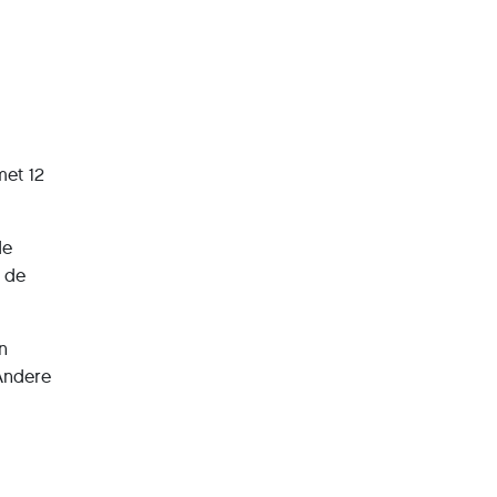
met 12
de
 de
n
 Andere