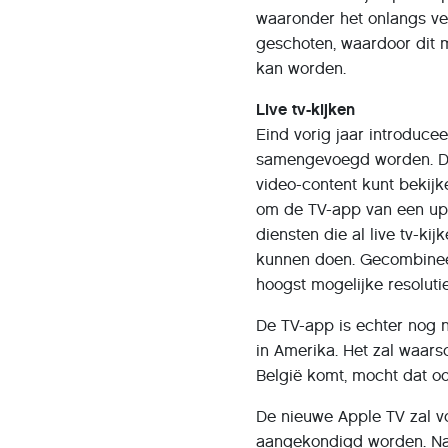
waaronder het onlangs ver
geschoten, waardoor dit 
kan worden.
Live tv-kijken
Eind vorig jaar introduc
samengevoegd worden. De T
video-content kunt bekijk
om de TV-app van een upda
diensten die al live tv-k
kunnen doen. Gecombineerd
hoogst mogelijke resolutie
De TV-app is echter nog n
in Amerika. Het zal waars
België komt, mocht dat ooi
De nieuwe Apple TV zal v
aangekondigd worden. Na