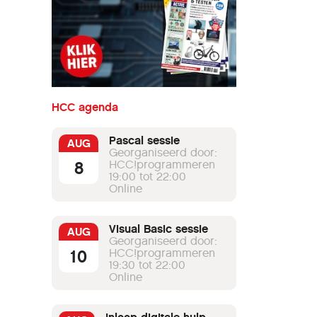
HCC agenda
Pascal sessie
AUG
Georganiseerd door:
8
HCC!programmeren
19:00 tot 22:00
Online
Visual Basic sessie
AUG
Georganiseerd door:
10
HCC!programmeren
19:30 tot 22:00
Online