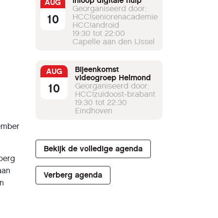
Inloop digitale hulp
AUG
Georganiseerd door:
10
HCC!seniorenacademie
HCC!android
19:30 tot 22:00
Capelle aan den IJssel
Bijeenkomst
AUG
videogroep Helmond
10
Georganiseerd door:
HCC!zuidoost-brabant
19:30 tot 22:30
Eindhoven
tember
Bekijk de volledige agenda
berg
aan
Verberg agenda
en