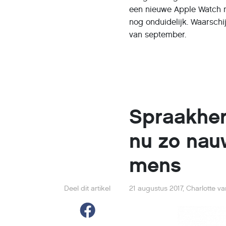
een nieuwe Apple Watch m
nog onduidelijk. Waarschi
van september.
Spraakher
nu zo nau
mens
Deel dit artikel
21 augustus 2017
,
Charlotte v