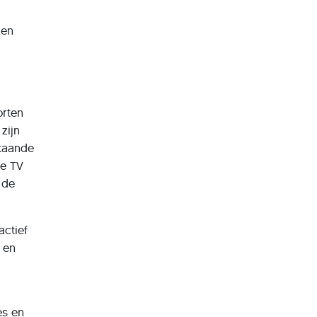
ken
orten
zijn
staande
le TV
 de
actief
 en
es en