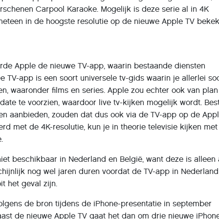
schenen Carpool Karaoke. Mogelijk is deze serie al in 4K
meteen in de hoogste resolutie op de nieuwe Apple TV beke
eerde Apple de nieuwe TV-app, waarin bestaande diensten
V-app is een soort universele tv-gids waarin je allerlei so
en, waaronder films en series. Apple zou echter ook van plan 
te te voorzien, waardoor live tv-kijken mogelijk wordt. Be
ijken aanbieden, zouden dat dus ook via de TV-app op de App
 met de 4K-resolutie, kun je in theorie televisie kijken met
.
iet beschikbaar in Nederland en België, want deze is alleen 
chijnlijk nog wel jaren duren voordat de TV-app in Nederland
t het geval zijn.
olgens de bron tijdens de iPhone-presentatie in september
ast de nieuwe Apple TV gaat het dan om drie nieuwe iPhon