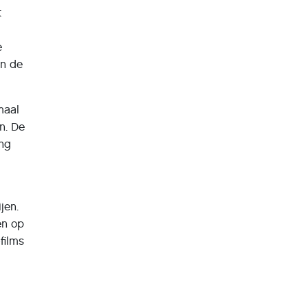
t
e
in de
maal
n. De
ing
jen.
en op
films