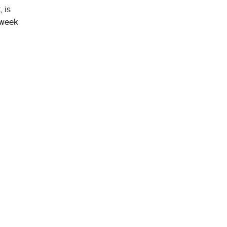
 is
 week