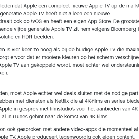
geleden dat Apple een compleet nieuwe Apple TV op de mark
 generatie Apple TV heeft niet alleen een nieuwe
raait ook op tvOS en heeft een eigen App Store. De grootst
ende vijfde generatie Apple TV zit hem volgens Bloomberg 
solutie en HDR-beelden.
en is vier keer zo hoog als bij de huidige Apple TV die maxi
orgt ervoor dat er mooiere kleuren op het scherm verschijne
 Apple TV aan gekoppeld wordt, moet echter wel ondersteun
ken.
en, moet Apple echter wel deals sluiten met de nodige parti
bben met diensten als Netflix die al 4K-films en series bied
 Apple in gesprek met filmstudio’s voor het aanbieden van 4K-
 al in iTunes gehint naar de komst van 4K-films.
ron ook gesproken met andere video-apps die momenteel al
pple TV. Apple produceert tegenwoordig ook eigen content,