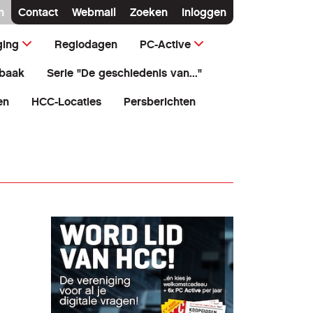
n
Contact
Webmail
Zoeken
Inloggen
ging
Regiodagen
PC-Active
baak
Serie "De geschiedenis van..."
en
HCC-Locaties
Persberichten