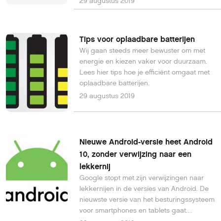
29 augustus 2019
update uitsturen om het lek te dichten,
meldt Wired.
Tips voor oplaadbare batterijen
Wij gaan steeds meer bewuster om met
energie en kiezen vaker voor duurzaam.
Lees hier tips hoe je efficiënt omgaat met
oplaadbare batterijen.
29 augustus 2019
Nieuwe Android-versie heet Android
10, zonder verwijzing naar een
lekkernij
Google stopt met zijn verwijzingen naar
lekkernijen in de versies van Android. De
nieuwste versie van het besturingssysteem
voor smartphones en tablets gaat