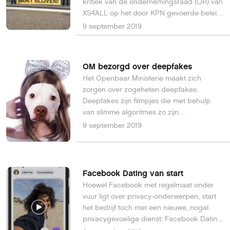
kritiek van de ondernemingsraad (OR) van
XS4ALL op het door KPN gevoerde beleid
inzake XS4ALL.
9 september 2019
OM bezorgd over deepfakes
Het Openbaar Ministerie maakt zich
zorgen over zogeheten deepfakes.
Deepfakes zijn filmpjes die met behulp
van slimme algoritmes zo zijn
gemanipuleerd dat je dat niet of nauwelijk
9 september 2019
kunt zien.
Facebook Dating van start
Hoewel Facebook met regelmaat onder
vuur ligt over privacy-onderwerpen, start
het bedrijf toch met een nieuwe, nogal
privacygevoelige dienst: Facebook Dating.