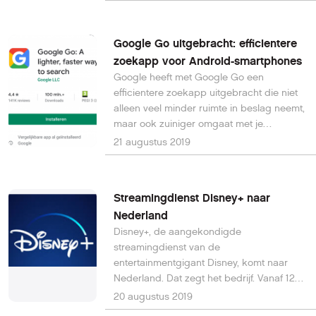
wordt het switchen van abonnement
makkelijker. Je hoeft er geen simkaartje
meer voor te verwisselen.
Google Go uitgebracht: efficientere
zoekapp voor Android-smartphones
Google heeft met Google Go een
efficientere zoekapp uitgebracht die niet
alleen veel minder ruimte in beslag neemt,
maar ook zuiniger omgaat met je
dataverbruik.
21 augustus 2019
Streamingdienst Disney+ naar
Nederland
Disney+, de aangekondigde
streamingdienst van de
entertainmentgigant Disney, komt naar
Nederland. Dat zegt het bedrijf. Vanaf 12
november gaat Disney de concurrentie
20 augustus 2019
met andere streamingdiensten zoals