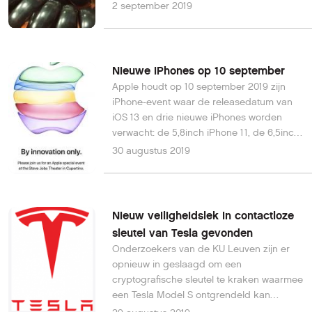
lijnen opgeheven zijn.
2 september 2019
Nieuwe iPhones op 10 september
Apple houdt op 10 september 2019 zijn
iPhone-event waar de releasedatum van
iOS 13 en drie nieuwe iPhones worden
verwacht: de 5,8inch iPhone 11, de 6,5inch
iPhone 11 en de iPhone XR 2019.
30 augustus 2019
Nieuw veiligheidslek in contactloze
sleutel van Tesla gevonden
Onderzoekers van de KU Leuven zijn er
opnieuw in geslaagd om een
cryptografische sleutel te kraken waarmee
een Tesla Model S ontgrendeld kan
worden. Tesla zal een draadloze software-