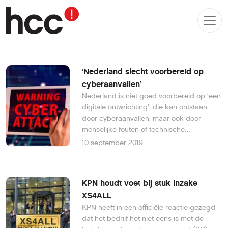
‘Nederland slecht voorbereid op
cyberaanvallen’
Nederland is niet goed voorbereid op ‘een
digitale ontwrichting’, die kan ontstaan
door cyberaanvallen, maar ook door
menselijke fouten of technische
problemen.
10 september 2019
KPN houdt voet bij stuk inzake
XS4ALL
KPN heeft in een officiële reactie gezegd
dat het bedrijf het niet eens is met de