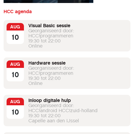
HCC agenda
Visual Basic sessie
AUG
Georganiseerd door:
10
HCC!programmeren
19:30 tot 22:00
Online
Hardware sessie
AUG
Georganiseerd door:
10
HCC!programmeren
19:30 tot 22:00
Online
Inloop digitale hulp
AUG
Georganiseerd door:
10
HCC!android HCC!zuid-holland
19:30 tot 22:00
Capelle aan den IJssel