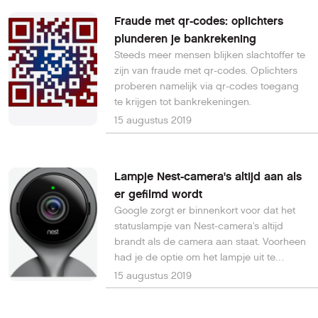
Fraude met qr-codes: oplichters
plunderen je bankrekening
Steeds meer mensen blijken slachtoffer te
zijn van fraude met qr-codes. Oplichters
proberen namelijk via qr-codes toegang
te krijgen tot bankrekeningen.
15 augustus 2019
Lampje Nest-camera's altijd aan als
er gefilmd wordt
Google zorgt er binnenkort voor dat het
statuslampje van Nest-camera's altijd
brandt als de camera aan staat. Voorheen
had je de optie om het lampje uit te
schakelen. Gebruikers zijn niet tevreden
15 augustus 2019
met deze plotselinge wijziging.