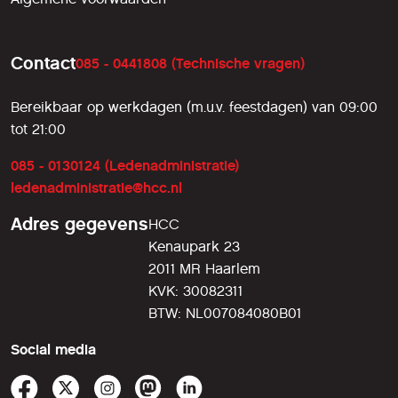
Contact
085 - 0441808 (Technische vragen)
Bereikbaar op werkdagen (m.u.v. feestdagen) van 09:00
tot 21:00
085 - 0130124 (Ledenadministratie)
ledenadministratie@hcc.nl
Adres gegevens
HCC
Kenaupark 23
2011 MR Haarlem
KVK: 30082311
BTW: NL007084080B01
Social media