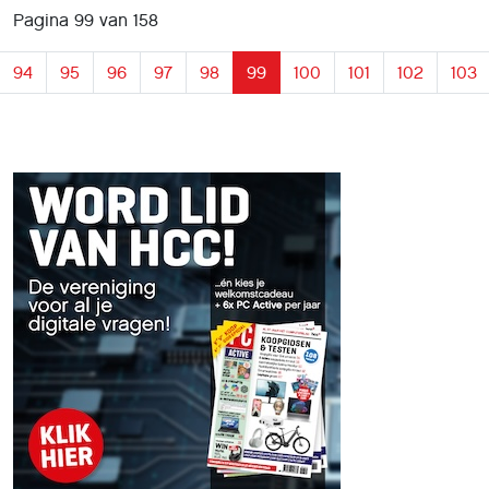
Pagina 99 van 158
94
95
96
97
98
99
100
101
102
103