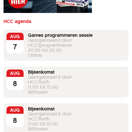
HCC agenda
Games programmeren sessie
AUG
Georganiseerd door:
7
HCC!programmeren
20:00 tot 22:00
Online
Bijeenkomst
AUG
Georganiseerd door:
8
HCC!forth
11:00 tot 15:00
Bilthoven
Bijeenkomst
AUG
Georganiseerd door:
8
HCC!forth
11:00 tot 15:00
Bilthoven