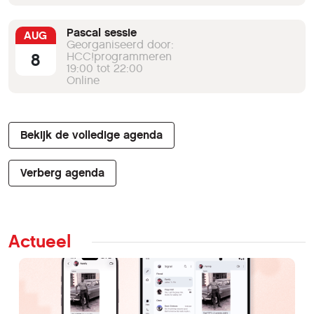
Pascal sessie
AUG
Georganiseerd door:
8
HCC!programmeren
19:00 tot 22:00
Online
Bekijk de volledige agenda
Verberg agenda
Actueel