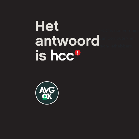
HCC is een verenig
van computer- en
tech-liefhebbers.