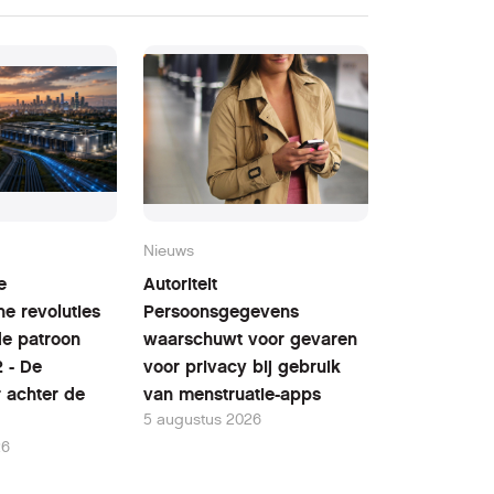
Nieuws
e
Autoriteit
he revoluties
Persoonsgegevens
fde patroon
waarschuwt voor gevaren
2 - De
voor privacy bij gebruik
r achter de
van menstruatie-apps
5 augustus 2026
26