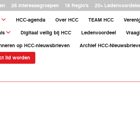
en
26 interessegroepen
18 Regio's
20+ Ledenvoordele
HCC-agenda
Over HCC
TEAM HCC
Vereni
is
Digitaal veilig bij HCC
Ledenvoordeel
Vraag
nneren op HCC-nieuwsbrieven
Archief HCC-Nieuwsbriev
ct lid worden