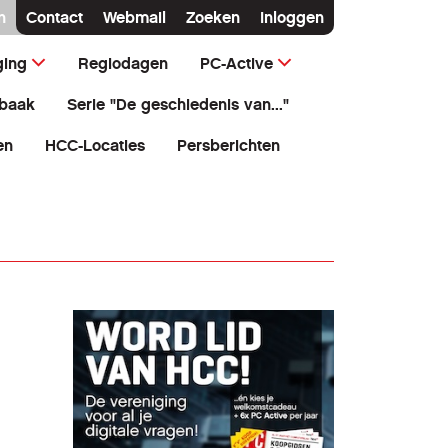
n
Contact
Webmail
Zoeken
Inloggen
ging
Regiodagen
PC-Active
baak
Serie "De geschiedenis van..."
en
HCC-Locaties
Persberichten