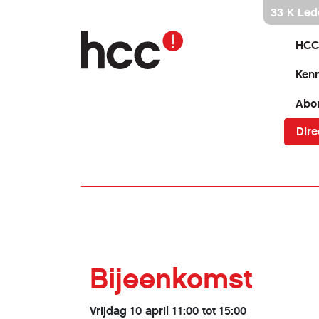
Ga
33 K Led
direct
naar
HCC
inhoud
Kenn
Abo
Dire
Bijeenkomst
Vrijdag 10 april 11:00 tot 15:00