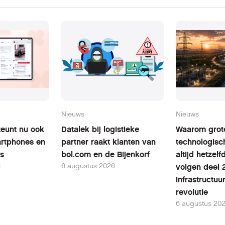
Nieuws
Nieuws
teunt nu ook
Datalek bij logistieke
Waarom grot
rtphones en
partner raakt klanten van
technologisc
ts
bol.com en de Bijenkorf
altijd hetzel
6
6 augustus 2026
volgen deel 
infrastructuu
revolutie
6 augustus 20