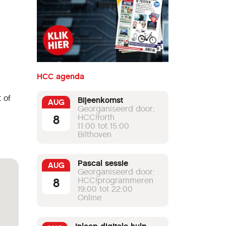
HCC agenda
 of
Bijeenkomst
AUG
Georganiseerd door:
8
HCC!forth
11:00 tot 15:00
Bilthoven
Pascal sessie
AUG
Georganiseerd door:
8
HCC!programmeren
19:00 tot 22:00
Online