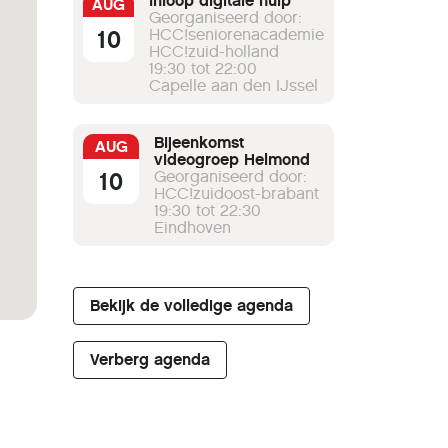
Inloop digitale hulp
AUG
Georganiseerd door:
10
HCC!seniorenacademie
HCC!zuid-holland
19:30 tot 22:00
Capelle aan den IJssel
Bijeenkomst
AUG
videogroep Helmond
10
Georganiseerd door:
HCC!zuidoost-brabant
19:30 tot 22:30
Eindhoven
Bekijk de volledige agenda
Verberg agenda