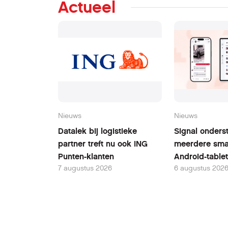
Actueel
Nieuws
Nieuws
Datalek bij logistieke
Signal onders
partner treft nu ook ING
meerdere sma
Punten-klanten
Android-table
7 augustus 2026
6 augustus 202