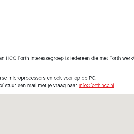
an HCC!Forth interessegroep is iedereen die met Forth werkt
erse microprocessors en ook voor op de PC.
of stuur een mail met je vraag naar
info@forth.hcc.nl