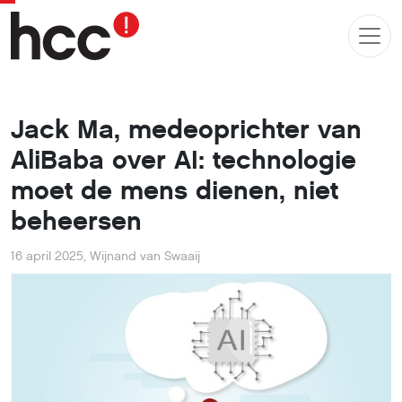
Jack Ma, medeoprichter van
AliBaba over AI: technologie
moet de mens dienen, niet
beheersen
16 april 2025
,
Wijnand van Swaaij