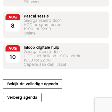
Bilthoven
Pascal sessie
AUG
Georganiseerd door:
8
HCC!programmeren
19:00 tot 22:00
Online
Inloop digitale hulp
AUG
Georganiseerd door:
10
HCC!zuid-holland HCC!android
19:30 tot 22:00
Capelle aan den IJssel
Bekijk de volledige agenda
Verberg agenda