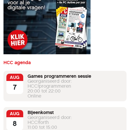
HCC agenda
Games programmeren sessie
AUG
Georganiseerd door:
7
HCC!programmeren
20:00 tot 22:00
Online
Bijeenkomst
AUG
Georganiseerd door:
8
HCC!forth
11:00 tot 15:00