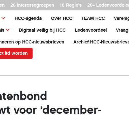
en
26 interessegroepen
18 Regio's
20+ Ledenvoordele
HCC-agenda
Over HCC
TEAM HCC
Vereni
is
Digitaal veilig bij HCC
Ledenvoordeel
Vraag
nneren op HCC-nieuwsbrieven
Archief HCC-Nieuwsbriev
ct lid worden
tenbond
t voor ‘december-