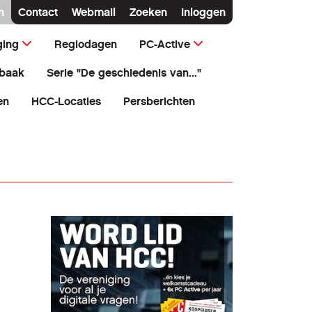
n
Contact
Webmail
Zoeken
Inloggen
ging
Regiodagen
PC-Active
baak
Serie "De geschiedenis van..."
en
HCC-Locaties
Persberichten