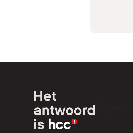
HCC is een verenig
van computer- en
tech-liefhebbers.