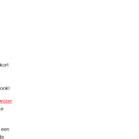
kort
 ook!
ijzer
ke
t een
de