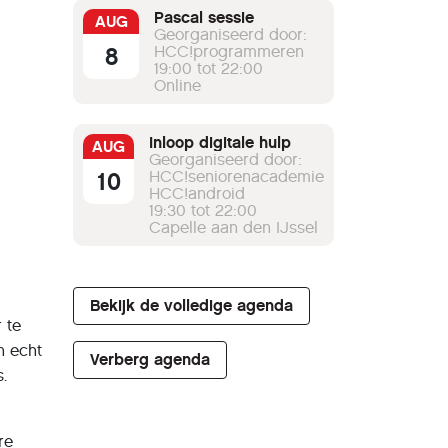
Pascal sessie
AUG
Georganiseerd door:
8
HCC!programmeren
19:00 tot 22:00
Online
Inloop digitale hulp
AUG
Georganiseerd door:
10
HCC!seniorenacademie
HCC!android
19:30 tot 22:00
Capelle aan den IJssel
Bekijk de volledige agenda
 te
n echt
Verberg agenda
.
re