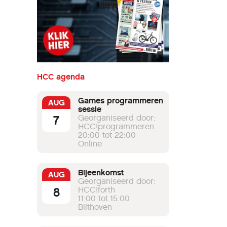
HCC agenda
Games programmeren
AUG
sessie
7
Georganiseerd door:
HCC!programmeren
20:00 tot 22:00
Online
Bijeenkomst
AUG
Georganiseerd door:
8
HCC!forth
11:00 tot 15:00
Bilthoven