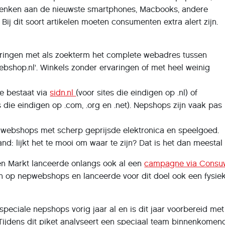
te denken aan de nieuwste smartphones, Macbooks, andere
Bij dit soort artikelen moeten consumenten extra alert zijn.
ringen met als zoekterm het complete webadres tussen
bshop.nl'. Winkels zonder ervaringen of met heel weinig
e bestaat via
sidn.nl
(voor sites die eindigen op .nl) of
s die eindigen op .com, .org en .net). Nepshops zijn vaak pas 
 webshops met scherp geprijsde elektronica en speelgoed.
nd: lijkt het te mooi om waar te zijn? Dat is het dan meestal
en Markt lanceerde onlangs ook al een
campagne via Consuw
 op nepwebshops en lanceerde voor dit doel ook een fysie
speciale nepshops vorig jaar al en is dit jaar voorbereid me
Tijdens dit piket analyseert een speciaal team binnenkomen