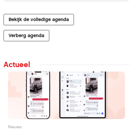
Bekijk de volledige agenda
Verberg agenda
Actueel
Nieuws