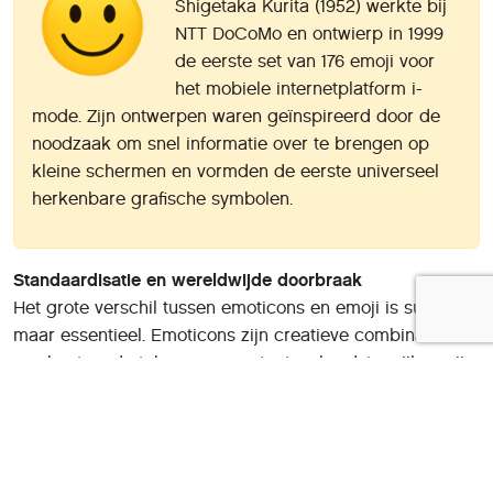
Shigetaka Kurita (1952) werkte bij
NTT DoCoMo en ontwierp in 1999
de eerste set van 176 emoji voor
het mobiele internetplatform i-
mode. Zijn ontwerpen waren geïnspireerd door de
noodzaak om snel informatie over te brengen op
kleine schermen en vormden de eerste universeel
herkenbare grafische symbolen.
Standaardisatie en wereldwijde doorbraak
Het grote verschil tussen emoticons en emoji is subtiel
maar essentieel. Emoticons zijn creatieve combinaties
van bestaande tekens op een toetsenbord, terwijl emoji
speciaal ontworpen en gestandaardiseerde grafische
symbolen zijn. Dat maakte ze bijzonder geschikt voor de
opkomst van mobiele telefonie en later smartphones.
Rond 2010 zorgde het Unicode Consortium voor een