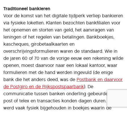
Traditioneel bankieren
Voor de komst van het digitale tijdperk verliep bankieren
via fysieke loketten. Klanten bezochten bankfilialen voor
het opnemen en storten van geld, het aanvragen van
leningen of het regelen van betalingen. Bankboekjes,
kascheques, girobetaalkaarten en
overschrijvingsformulieren waren de standaard. Wie in
de jaren 60 of 70 van de vorige eeuw een rekening wilde
openen, moest daarvoor naar een lokaal kantoor, waar
formulieren met de hand werden ingevuld (de enige
bank die het anders deed, was de
Postbank en daarvoor
de Postgiro en de Rijkspostspaarbank
). De
communicatie tussen banken onderling gebeurde via
post of telex en transacties konden dagen duren. Sparen
werd vaak fysiek bijgehouden in boekjes waarin de
medewerker van de bank handmatig bedragen
inschreef. Alles was traag, papierintensief en afhankelijk