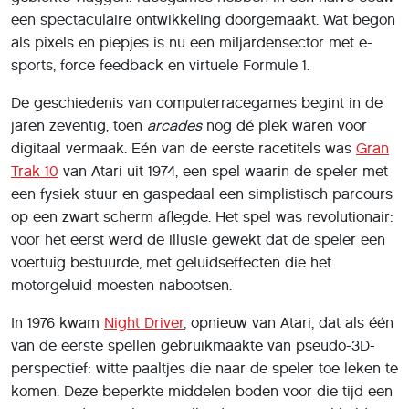
een spectaculaire ontwikkeling doorgemaakt. Wat begon
als pixels en piepjes is nu een miljardensector met e-
sports, force feedback en virtuele Formule 1.
De geschiedenis van computerracegames begint in de
jaren zeventig, toen
arcades
nog dé plek waren voor
digitaal vermaak. Eén van de eerste racetitels was
Gran
Trak 10
van Atari uit 1974, een spel waarin de speler met
een fysiek stuur en gaspedaal een simplistisch parcours
op een zwart scherm aflegde. Het spel was revolutionair:
voor het eerst werd de illusie gewekt dat de speler een
voertuig bestuurde, met geluidseffecten die het
motorgeluid moesten nabootsen.
In 1976 kwam
Night Driver
, opnieuw van Atari, dat als één
van de eerste spellen gebruikmaakte van pseudo-3D-
perspectief: witte paaltjes die naar de speler toe leken te
komen. Deze beperkte middelen boden voor die tijd een