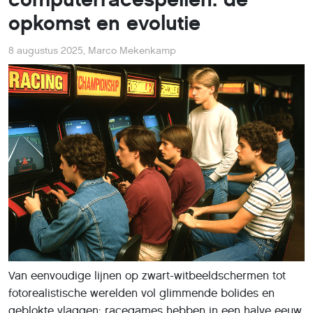
opkomst en evolutie
8 augustus 2025
,
Marco Mekenkamp
Van eenvoudige lijnen op zwart-witbeeldschermen tot
fotorealistische werelden vol glimmende bolides en
geblokte vlaggen: racegames hebben in een halve eeuw