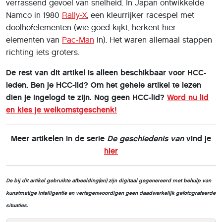
verrassend gevoel van snelheid. In Japan ontwikkelde
Namco in 1980
Rally-X
, een kleurrijker racespel met
doolhofelementen (wie goed kijkt, herkent hier
elementen van
Pac-Man
in). Het waren allemaal stappen
richting iets groters.
De rest van dit artikel is alleen beschikbaar voor HCC-
leden. Ben je HCC-lid? Om het gehele artikel te lezen
dien je ingelogd te zijn. Nog geen HCC-lid?
Word nu lid
en kies je welkomstgeschenk!
Meer artikelen in de serie
De geschiedenis van
vind je
hier
De bij dit artikel gebruikte afbeelding(en) zijn digitaal gegenereerd met behulp van
kunstmatige intelligentie en vertegenwoordigen geen daadwerkelijk gefotografeerde
situaties.