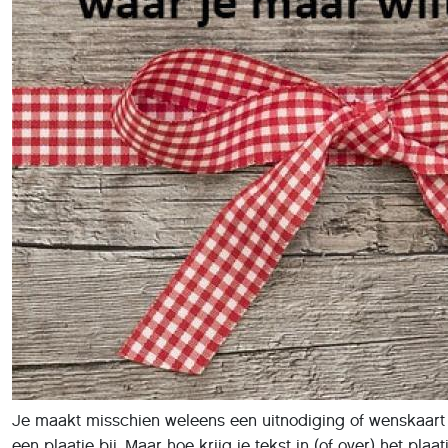
Je maakt misschien weleens een uitnodiging of wenskaart i
een plaatje bij. Maar hoe krijg je tekst in (of over) het plaa