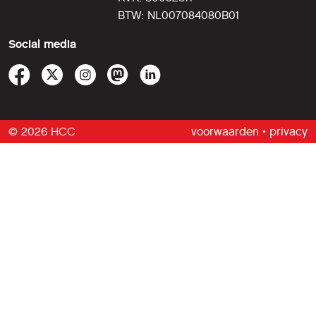
BTW: NL007084080B01
Social media
© 2026 HCC
voorwaarden
•
privacy