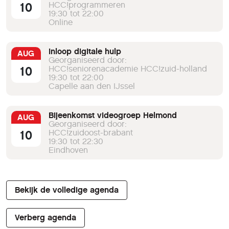
10
HCC!programmeren
19:30 tot 22:00
Online
Inloop digitale hulp
AUG
Georganiseerd door:
10
HCC!seniorenacademie HCC!zuid-holland
19:30 tot 22:00
Capelle aan den IJssel
Bijeenkomst videogroep Helmond
AUG
Georganiseerd door:
10
HCC!zuidoost-brabant
19:30 tot 22:30
Eindhoven
Bekijk de volledige agenda
Verberg agenda