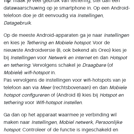
Tip
: maak je veel gebruik van tethering, stel dan een
datawaarschuwing op je smartphone in. Op een Android-
telefoon doe je dit eenvoudig via
Instellingen
,
Datagebruik
.
Op de meeste Android-apparaten ga je naar
Instellingen
en kies je
Tethering en Mobiele hotspot
. Voor de
nieuwste Androidversie (8, ook bekend als Oreo) kies je
bij
Instellingen
voor
Netwerk en internet
en dan
Hotspot
en tethering
. Vervolgens schakel je
Draagbare
(of
Mobiele
)
wifi-hotspot
in.
Pas vervolgens de instellingen voor wifi-hotspots van je
telefoon aan via
Meer
(rechtsbovenaan) en dan
Mobiele
hotspot configureren
of (Android 8) kies bij
Hotspot en
tethering
voor
Wifi-hotspot instellen
.
Ga dan op het apparaat waarmee je verbinding wil
maken naar
Instellingen
,
Mobiel netwerk
,
Persoonlijke
hotspot
. Controleer of de functie is ingeschakeld en