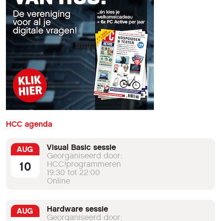
HCC agenda
Visual Basic sessie
AUG
Georganiseerd door:
10
HCC!programmeren
19:30 tot 22:00
Online
Hardware sessie
AUG
Georganiseerd door: