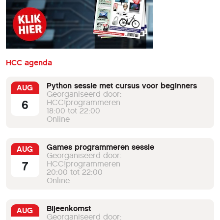
HCC agenda
Python sessie met cursus voor beginners
AUG
Georganiseerd door:
6
HCC!programmeren
18:00 tot 22:00
Online
Games programmeren sessie
AUG
Georganiseerd door:
7
HCC!programmeren
20:00 tot 22:00
Online
Bijeenkomst
AUG
Georganiseerd door: