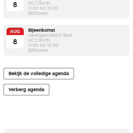
8
HCC!forth
11:00 tot 15:00
Bilthoven
Bijeenkomst
AUG
Georganiseerd door:
8
HCC!forth
11:00 tot 15:00
Bilthoven
Bekijk de volledige agenda
Verberg agenda