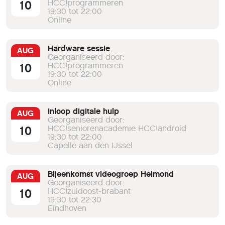
10
HCC!programmeren
19:30 tot 22:00
Online
Hardware sessie
AUG
Georganiseerd door:
10
HCC!programmeren
19:30 tot 22:00
Online
Inloop digitale hulp
AUG
Georganiseerd door:
10
HCC!seniorenacademie HCC!android
19:30 tot 22:00
Capelle aan den IJssel
Bijeenkomst videogroep Helmond
AUG
Georganiseerd door:
10
HCC!zuidoost-brabant
19:30 tot 22:30
Eindhoven