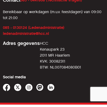
085 - 0441808 (Technische vragen)
Bereikbaar op werkdagen (m.u.v. feestdagen) van 09:00
tot 21:00
085 - 0130124 (Ledenadministratie)
ledenadministratie@hcc.nl
Adres gegevens
HCC
Kenaupark 23
2011 MR Haarlem
KVK: 30082311
BTW: NL007084080B01
Social media
© 2026 HCC
voorwaarden
•
privacy