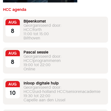
HCC agenda
Bijeenkomst
AUG
Georganiseerd door:
8
HCC!forth
11:00 tot 15:00
Bilthoven
Pascal sessie
AUG
Georganiseerd door:
8
HCC!programmeren
19:00 tot 22:00
Online
Inloop digitale hulp
AUG
Georganiseerd door:
10
HCC!zuid-holland HCC!seniorenacademie
19:30 tot 22:00
Capelle aan den IJssel