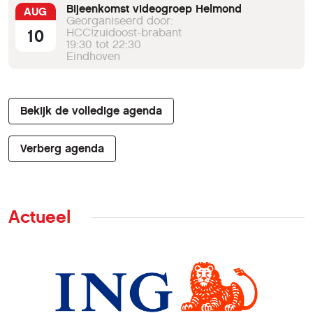
Bijeenkomst videogroep Helmond
AUG
Georganiseerd door:
10
HCC!zuidoost-brabant
19:30 tot 22:30
Eindhoven
Bekijk de volledige agenda
Verberg agenda
Actueel