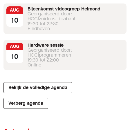
Bijeenkomst videogroep Helmond
AUG
Georganiseerd door:
10
HCC!zuidoost-brabant
19:30 tot 22:30
Eindhoven
Hardware sessie
AUG
Georganiseerd door:
10
HCC!programmeren
19:30 tot 22:00
Online
Bekijk de volledige agenda
Verberg agenda