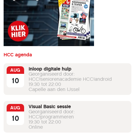
HCC agenda
Inloop digitale hulp
AUG
Georganiseerd door:
10
HCC!seniorenacademie HCC!android
19:30 tot 22:00
Capelle aan den IJssel
Visual Basic sessie
AUG
Georganiseerd door:
10
HCC!programmeren
19:30 tot 22:00
Online