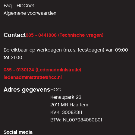
Faq - HCCnet
Algemene voorwaarden
Contact
085 - 0441808 (Technische vragen)
Bereikbaar op werkdagen (m.u.v. feestdagen) van 09:00
tot 21:00
085 - 0130124 (Ledenadministratie)
ledenadministratie@hcc.nl
Adres gegevens
HCC
Kenaupark 23
2011 MR Haarlem
KVK: 30082311
BTW: NL007084080B01
Social media