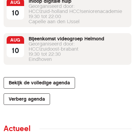
Inloop digitale hulp
AUG
Georganiseerd door:
10
HCC!zuid-holland HCC!seniorenacademie
19:30 tot 22:00
Capelle aan den IJssel
Bijeenkomst videogroep Helmond
AUG
Georganiseerd door:
10
HCC!zuidoost-brabant
19:30 tot 22:30
Eindhoven
Bekijk de volledige agenda
Verberg agenda
Actueel