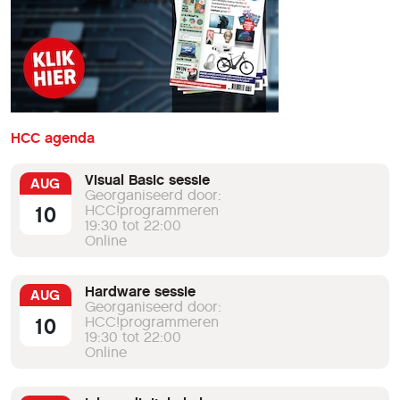
HCC agenda
Visual Basic sessie
AUG
Georganiseerd door:
10
HCC!programmeren
19:30 tot 22:00
Online
Hardware sessie
AUG
Georganiseerd door:
10
HCC!programmeren
19:30 tot 22:00
Online