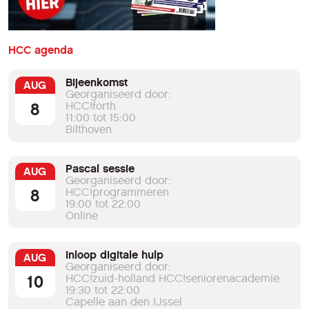
HCC agenda
Bijeenkomst
AUG
Georganiseerd door:
8
HCC!forth
11:00 tot 15:00
Bilthoven
Pascal sessie
AUG
Georganiseerd door:
8
HCC!programmeren
19:00 tot 22:00
Online
Inloop digitale hulp
AUG
Georganiseerd door:
10
HCC!zuid-holland HCC!seniorenacademie
19:30 tot 22:00
Capelle aan den IJssel