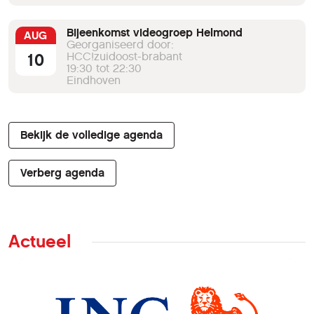
Bijeenkomst videogroep Helmond
AUG
Georganiseerd door:
10
HCC!zuidoost-brabant
19:30 tot 22:30
Eindhoven
Bekijk de volledige agenda
Verberg agenda
Actueel