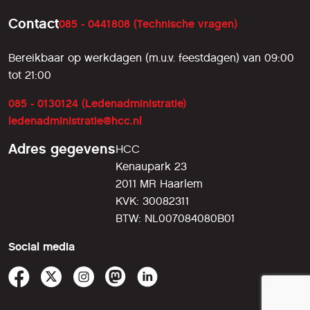
Contact
085 - 0441808 (Technische vragen)
Bereikbaar op werkdagen (m.u.v. feestdagen) van 09:00
tot 21:00
085 - 0130124 (Ledenadministratie)
ledenadministratie@hcc.nl
Adres gegevens
HCC
Kenaupark 23
2011 MR Haarlem
KVK: 30082311
BTW: NL007084080B01
Social media