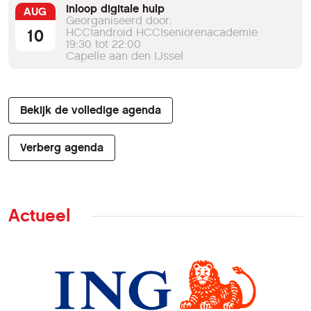
Inloop digitale hulp
AUG
Georganiseerd door:
10
HCC!android HCC!seniorenacademie
19:30 tot 22:00
Capelle aan den IJssel
Bekijk de volledige agenda
Verberg agenda
Actueel