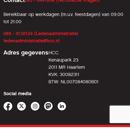
085 - 0441808 (Technische vragen)
Bereikbaar op werkdagen (m.u.v. feestdagen) van 09:00
tot 21:00
085 - 0130124 (Ledenadministratie)
ledenadministratie@hcc.nl
Adres gegevens
HCC
Kenaupark 23
2011 MR Haarlem
KVK: 30082311
BTW: NL007084080B01
Social media
© 2026 HCC
voorwaarden
•
privacy