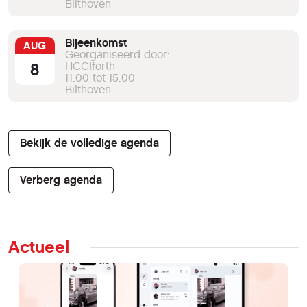
Bilthoven
Bijeenkomst
AUG
Georganiseerd door:
8
HCC!forth
11:00 tot 15:00
Bilthoven
Bekijk de volledige agenda
Verberg agenda
Actueel