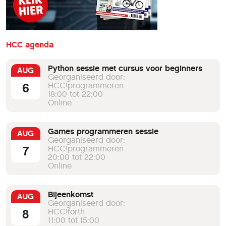
HCC agenda
Python sessie met cursus voor beginners
AUG
Georganiseerd door:
6
HCC!programmeren
18:00 tot 22:00
Online
Games programmeren sessie
AUG
Georganiseerd door:
7
HCC!programmeren
20:00 tot 22:00
Online
Bijeenkomst
AUG
Georganiseerd door:
8
HCC!forth
11:00 tot 15:00